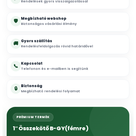
Rendelések gyors visszaigazolással
Megbízható webshop
🛡
Biztonságos vásárlási élmény
Gyors szállítás
🚚
Rendelésfeldolgozás rövid határidővel
Kapcsolat
📞
Telefonon és e-mailben is segítünk
Biztonság
🔒
Megbízható rendelési folyamat
PRÉMIUM TERMÉK
1″ Összekötő B-GY(fémre)