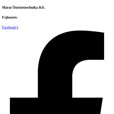
Márai Öntözéstechnika Kft.
Fejlesztés:
ElysiumGlobal
Facebook-f