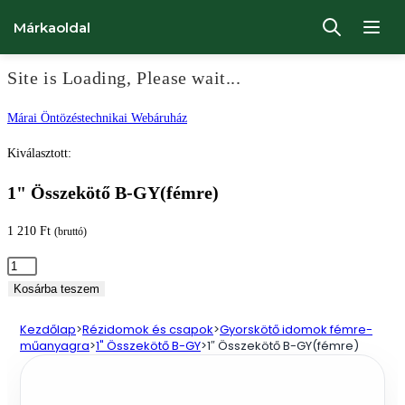
Márkaoldal
Site is Loading, Please wait...
Ugrás
Márai Öntözéstechnikai Webáruház
a
Kiválasztott:
tartalomhoz
1" Összekötő B-GY(fémre)
1 210
Ft
(bruttó)
1"
Összekötő
Kosárba teszem
B-
Kezdőlap
>
Rézidomok és csapok
>
Gyorskötő idomok fémre-
GY(fémre)
műanyagra
>
1" Összekötő B-GY
>
1″ Összekötő B-GY(fémre)
mennyiség