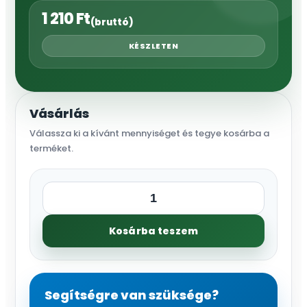
1 210
Ft
(bruttó)
KÉSZLETEN
Vásárlás
Válassza ki a kívánt mennyiséget és tegye kosárba a
terméket.
1"
Összekötő
Kosárba teszem
B-
GY(fémre)
mennyiség
Segítségre van szüksége?