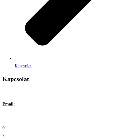
Kapcsolat
Kapcsolat
Címe:
1106 Budapest, Jászberényi út 117. / Vadszőlő u. 1.
Email:
info@maraiontozes.hu
Telefonszám:
06 20 383 2418
0
×