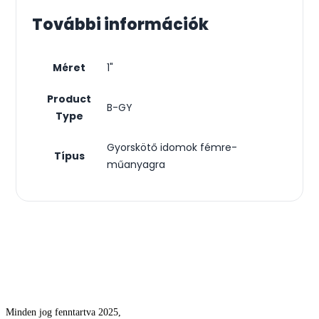
További információk
Méret
1"
Product
B-GY
Type
Gyorskötő idomok fémre-
Típus
műanyagra
Csodás kertek vízpazarlás nélkül
Minden jog fenntartva 2025,