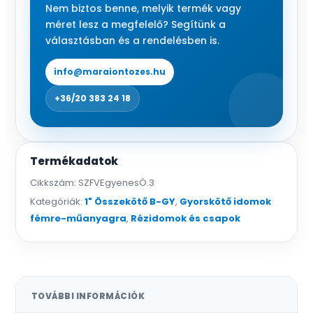
Nem biztos benne, melyik termék vagy
méret lesz a megfelelő? Segítünk a
választásban és a rendelésben is.
info@maraiontozes.hu
+36/20 383 24 18
Termékadatok
Cikkszám:
SZFVEgyenesÖ.3
Kategóriák:
1" Összekötő B-GY
,
Gyorskötő idomok
fémre-műanyagra
,
Rézidomok és csapok
TOVÁBBI INFORMÁCIÓK