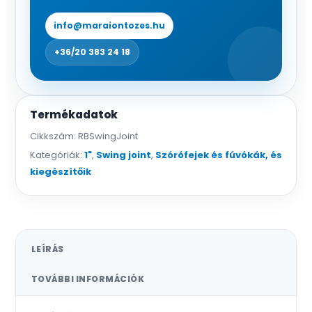
info@maraiontozes.hu
+36/20 383 24 18
Termékadatok
Cikkszám:
RBSwingJoint
Kategóriák:
1"
,
Swing joint
,
Szórófejek és fúvókák, és
kiegészítőik
LEÍRÁS
TOVÁBBI INFORMÁCIÓK