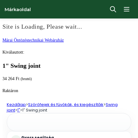
Márkaoldal
Site is Loading, Please wait...
Ugrás
Márai Öntözéstechnikai Webáruház
a
Kiválasztott:
tartalomhoz
1" Swing joint
34 264
Ft
(bruttó)
Raktáron
Kezdőlap
>
Szórófejek és fúvókák, és kiegészítőik
>
Swing
joint
>
1"
>
1″ Swing joint
Gyors segítség