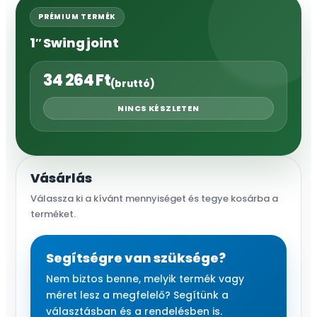
PRÉMIUM TERMÉK
1″ Swing joint
34 264
Ft
(bruttó)
NINCS KÉSZLETEN
Vásárlás
Válassza ki a kívánt mennyiséget és tegye kosárba a
terméket.
Segítségre van szüksége?
Nem biztos benne, melyik termék vagy
méret lesz a megfelelő? Segítünk a
választásban és a rendelésben is.