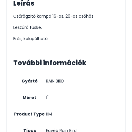
Leírás
Csőrögzítő kampó 16-os, 20-as csőhöz
Leszúró tüske.
Erős, kalapálható.
További információk
Gyártó
RAIN BIRD
Méret
1"
Product Type
KM
Típus
Egyéb Rain Bird