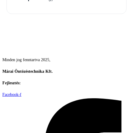
Csodás kertek vízpazarlás nélkül
Minden jog fenntartva 2025,
Márai Öntözéstechnika Kft.
Fejlesztés:
ElysiumGlobal
Facebook-f