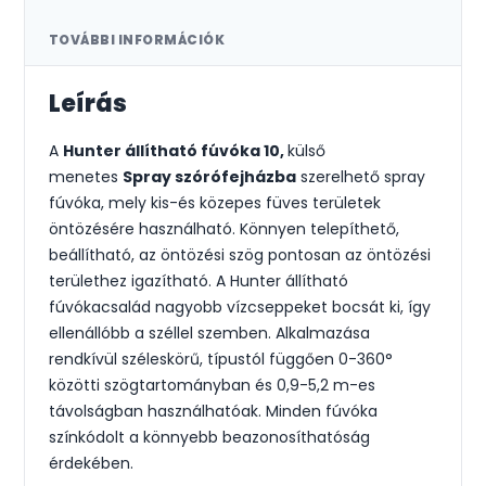
TOVÁBBI INFORMÁCIÓK
Leírás
A
Hunter állítható fúvóka 10,
külső
menetes
Spray szórófejházba
szerelhető spray
fúvóka, mely kis-és közepes füves területek
öntözésére használható. Könnyen telepíthető,
beállítható, az öntözési szög pontosan az öntözési
területhez igazítható. A Hunter állítható
fúvókacsalád nagyobb vízcseppeket bocsát ki, így
ellenállóbb a széllel szemben. Alkalmazása
rendkívül széleskörű, típustól függően 0-360°
közötti szögtartományban és 0,9-5,2 m-es
távolságban használhatóak. Minden fúvóka
színkódolt a könnyebb beazonosíthatóság
érdekében.