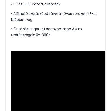
• 0° és 360° között állíthatók
• Állítható szórásképű fúvóka: 10-es sorozat 15°-os
kilépési szög
• Öntözési sugár: 2,1 bar nyomáson 3,0 m
Szórásszögek: 0°-360°