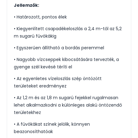
Jellemzők:
• Határozott, pontos élek
• Kiegyenlített csapadékeloszlás a 2,4 m-től az 5,2
m sugarú fúvókákig
• Egyszerűen állítható a bordás peremmel
• Nagyobb vízcseppek kibocsátására tervezték, a
gyenge szél kevésé téríti el
• Az egyenletes vízeloszlás szép öntözött
területeket eredményez
• Az 1,2 m és az 1,8 m sugarú fejekkel rugalmasan
lehet alkalmazkodni a különleges alakú öntözendő
területekhez
• A fúvókákat színek jelölik, könnyen
beazonosíthatóak