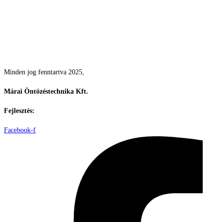
Csodás kertek vízpazarlás nélkül
Minden jog fenntartva 2025,
Márai Öntözéstechnika Kft.
Fejlesztés:
ElysiumGlobal
Facebook-f