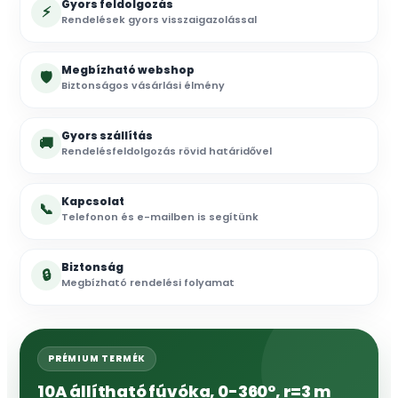
Gyors feldolgozás
⚡
Rendelések gyors visszaigazolással
Megbízható webshop
🛡
Biztonságos vásárlási élmény
Gyors szállítás
🚚
Rendelésfeldolgozás rövid határidővel
Kapcsolat
📞
Telefonon és e-mailben is segítünk
Biztonság
🔒
Megbízható rendelési folyamat
PRÉMIUM TERMÉK
10A állítható fúvóka, 0-360°, r=3 m