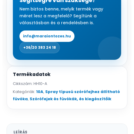
Segítségre van szüksége?
m
Nem biztos benne, melyik termék vagy
mennyiség
méret lesz a megfelelő? Segítünk a
választásban és a rendelésben is.
info@maraiontozes.hu
+36/20 383 24 18
Termékadatok
Cikkszám:
HH10-A
Kategóriák:
10A
,
Spray típusú szórófejhez állítható
fúvóka
,
Szórófejek és fúvókák, és kiegészítőik
LEÍRÁS