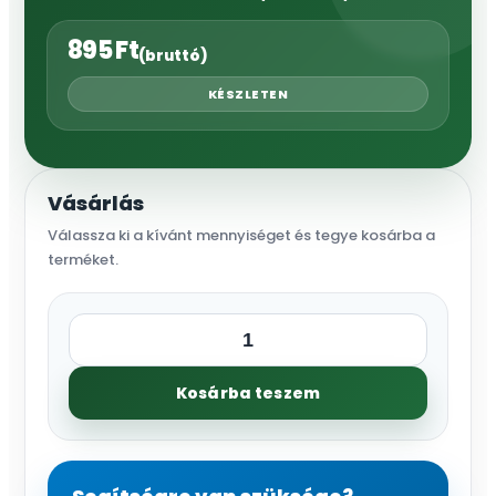
895
Ft
(bruttó)
KÉSZLETEN
Vásárlás
Válassza ki a kívánt mennyiséget és tegye kosárba a
terméket.
10A
állítható
Kosárba teszem
fúvóka,
0-
360°,
r=3