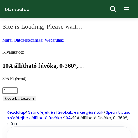
Márkaoldal
Site is Loading, Please wait...
Ugrás
Márai Öntözéstechnikai Webáruház
a
Kiválasztott:
tartalomhoz
10A állítható fúvóka, 0-360°,…
895
Ft
(bruttó)
10A
állítható
Kosárba teszem
fúvóka,
Kezdőlap
>
Szórófejek és fúvókák, és kiegészítőik
>
Spray típusú
0-
szórófejhez állítható fúvóka
>
10A
>
10A állítható fúvóka, 0-360°,
360°,
r=3 m
r=3
m