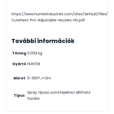
https://www.hunterindustries.com/sites/default/files/CA
Cutsheet-Pro-Adjustable-Nozzles-HU.pdf
További információk
Tömeg
0.009 kg
Gyártó
HUNTER
Méret
0-360°, r=3m
Spray típusú szórófejekhez állítható
Típus
fúvóka