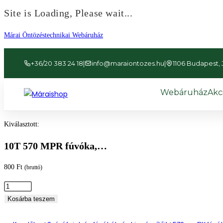
Site is Loading, Please wait...
Ugrás
Márai Öntözéstechnikai Webáruház
a
tartalomhoz
+36/20 383 24 18
|
info@maraiontozes.hu
|
1106 Budapest, Já
Webáruház
Akc
Kiválasztott:
10T 570 MPR fúvóka,…
800
Ft
(bruttó)
10T
570
Kosárba teszem
MPR