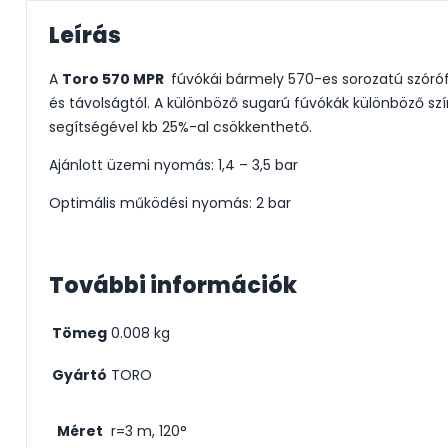
Leírás
A
Toro 570 MPR
fúvókái bármely 570-es sorozatú szórófe
és távolságtól. A különböző sugarú fúvókák különböző sz
segítségével kb 25%-al csökkenthető.
Ajánlott üzemi nyomás: 1,4 – 3,5 bar
Optimális működési nyomás: 2 bar
További információk
Tömeg
0.008 kg
Gyártó
TORO
Méret
r=3 m, 120°