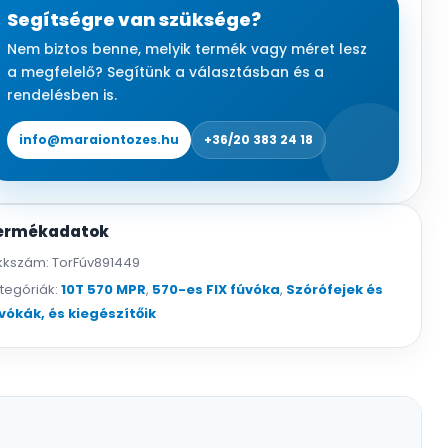
fúvóka,
Segítségre van szüksége?
120°,
Nem biztos benne, melyik termék vagy méret lesz
r=3
a megfelelő? Segítünk a választásban és a
m
rendelésben is.
mennyiség
info@maraiontozes.hu
+36/20 383 24 18
ermékadatok
kkszám:
TorFúv891449
tegóriák:
10T 570 MPR
,
570-es FIX fúvóka
,
Szórófejek és
vókák, és kiegészítőik