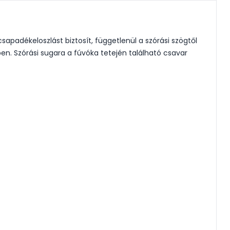
padékeloszlást biztosít, függetlenül a szórási szögtől
n. Szórási sugara a fúvóka tetején található csavar