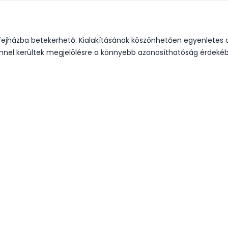
jházba betekerhető. Kialakításának köszönhetően egyenletes csa
ínnel kerültek megjelölésre a könnyebb azonosíthatóság érdekébe