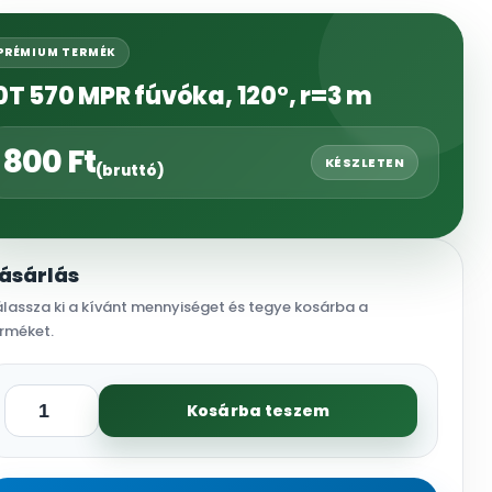
PRÉMIUM TERMÉK
0T 570 MPR fúvóka, 120°, r=3 m
800
Ft
KÉSZLETEN
(bruttó)
ásárlás
lassza ki a kívánt mennyiséget és tegye kosárba a
rméket.
Kosárba teszem
10T
570
MPR