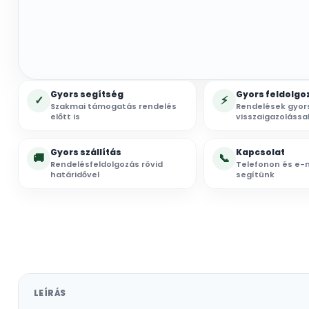
Gyors segítség
Gyors feldolgo
✓
⚡
Szakmai támogatás rendelés
Rendelések gyor
előtt is
visszaigazolássa
Gyors szállítás
Kapcsolat
🚚
📞
Rendelésfeldolgozás rövid
Telefonon és e-m
határidővel
segítünk
LEÍRÁS