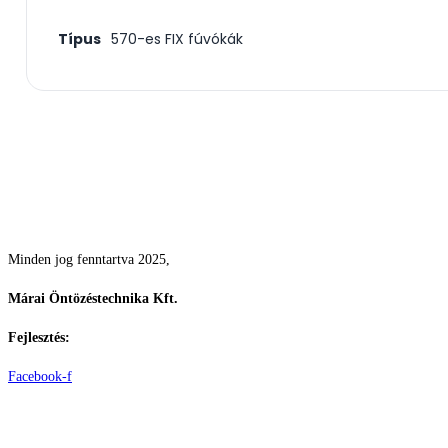
Típus
570-es FIX fúvókák
Csodás kertek vízpazarlás nélkül
Minden jog fenntartva 2025,
Márai Öntözéstechnika Kft.
Fejlesztés:
ElysiumGlobal
Facebook-f