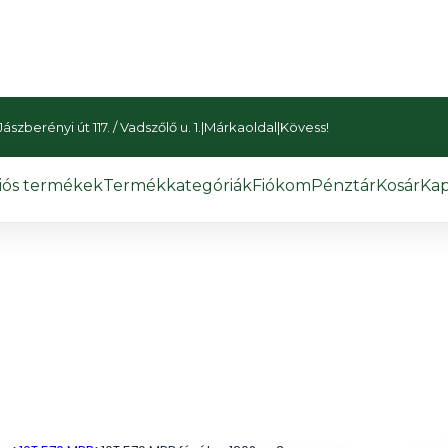
szberényi út 117. / Vadszőlő u. 1.
|
Márkaoldal
|
Kövess!
iós termékek
Termékkategóriák
Fiókom
Pénztár
Kosár
Kap