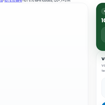
ka
>
10T 570 MPR
>
10T 570 MPR fúvóka, 120°, r=3 m
1
V
Vá
te