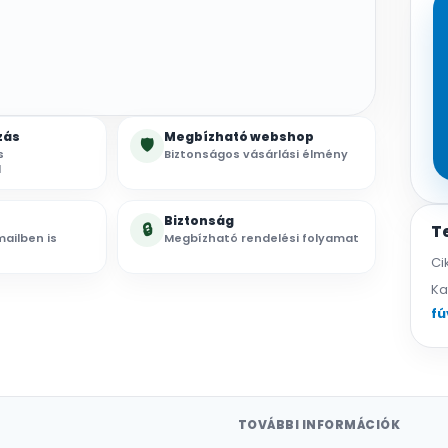
zás
Megbízható webshop
🛡
s
Biztonságos vásárlási élmény
l
Biztonság
🔒
T
ailben is
Megbízható rendelési folyamat
Ci
Ka
fú
TOVÁBBI INFORMÁCIÓK