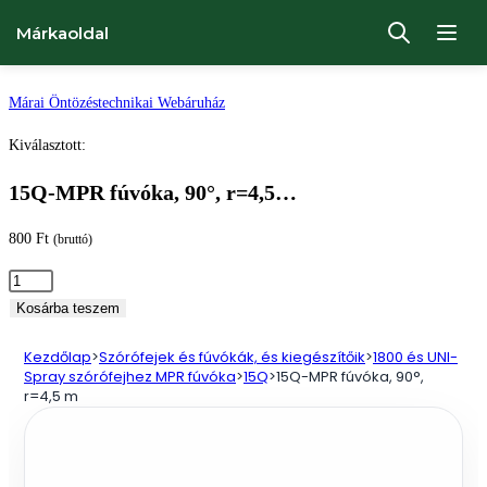
Márkaoldal
Ugrás
Márai Öntözéstechnikai Webáruház
a
Kiválasztott:
tartalomhoz
15Q-MPR fúvóka, 90°, r=4,5…
800
Ft
(bruttó)
15Q-
MPR
Kosárba teszem
fúvóka,
Kezdőlap
>
Szórófejek és fúvókák, és kiegészítőik
>
1800 és UNI-
90°,
Spray szórófejhez MPR fúvóka
>
15Q
>
15Q-MPR fúvóka, 90°,
r=4,5
r=4,5 m
m
mennyiség