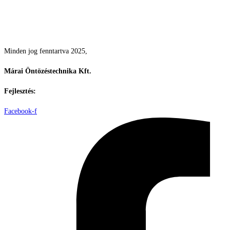
Csodás kertek vízpazarlás nélkül
Minden jog fenntartva 2025,
Márai Öntözéstechnika Kft.
Fejlesztés:
ElysiumGlobal
Facebook-f