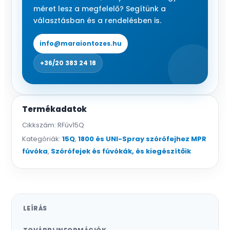
méret lesz a megfelelő? Segítünk a
választásban és a rendelésben is.
info@maraiontozes.hu
+36/20 383 24 18
Termékadatok
Cikkszám:
RFúv15Q
Kategóriák:
15Q
,
1800 és UNI-Spray szórófejhez MPR
fúvóka
,
Szórófejek és fúvókák, és kiegészítőik
LEÍRÁS