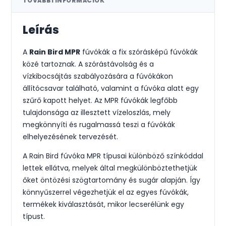
TOVÁBBI INFORMÁCIÓK
Leírás
A
Rain Bird MPR
fúvókák a fix szórásképű fúvókák
közé tartoznak. A szórástávolság és a
vízkibocsájtás szabályozására a fúvókákon
állítócsavar található, valamint a fúvóka alatt egy
szűrő kapott helyet. Az MPR fúvókák legfőbb
tulajdonsága az illesztett vízeloszlás, mely
megkönnyíti és rugalmassá teszi a fúvókák
elhelyezésének tervezését.
A Rain Bird fúvóka MPR típusai különböző színkóddal
lettek ellátva, melyek által megkülönböztethetjük
őket öntözési szögtartomány és sugár alapján. Így
könnyűszerrel végezhetjük el az egyes fúvókák,
termékek kiválasztását, mikor lecserélünk egy
típust.