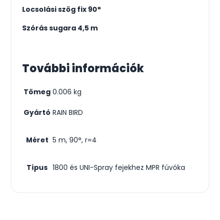
Locsolási szög fix 90°
Szórás sugara 4,5 m
További információk
Tömeg
0.006 kg
Gyártó
RAIN BIRD
Méret
5 m, 90°, r=4
Típus
1800 és UNI-Spray fejekhez MPR fúvóka