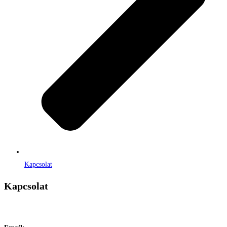
Kapcsolat
Kapcsolat
Címe:
1106 Budapest, Jászberényi út 117. / Vadszőlő u. 1.