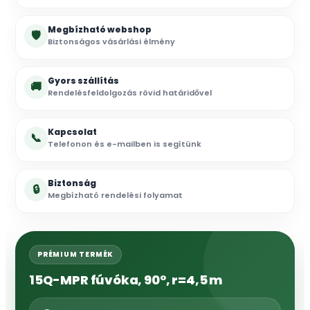
Megbízható webshop
🛡
Biztonságos vásárlási élmény
Gyors szállítás
🚚
Rendelésfeldolgozás rövid határidővel
Kapcsolat
📞
Telefonon és e-mailben is segítünk
Biztonság
🔒
Megbízható rendelési folyamat
PRÉMIUM TERMÉK
15Q-MPR fúvóka, 90°, r=4,5 m