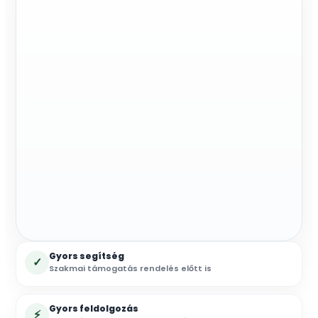
mennyiség
Gyors segítség
✓
Szakmai támogatás rendelés előtt is
Gyors feldolgozás
⚡