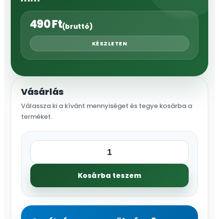
490
Ft
(bruttó)
KÉSZLETEN
Vásárlás
Válassza ki a kívánt mennyiséget és tegye kosárba a
terméket.
3M
szilikonos
Kosárba teszem
kábelcsatlakozó
3
x
1,5