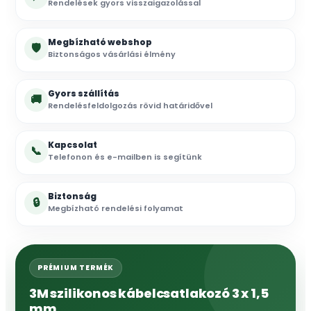
Rendelések gyors visszaigazolással
Megbízható webshop
🛡
Biztonságos vásárlási élmény
Gyors szállítás
🚚
Rendelésfeldolgozás rövid határidővel
Kapcsolat
📞
Telefonon és e-mailben is segítünk
Biztonság
🔒
Megbízható rendelési folyamat
PRÉMIUM TERMÉK
3M szilikonos kábelcsatlakozó 3 x 1,5
mm