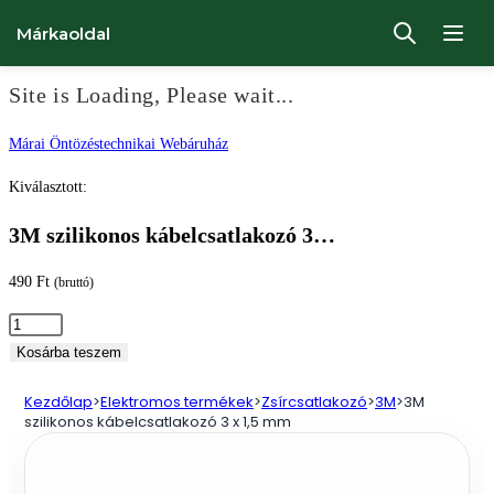
Márkaoldal
Site is Loading, Please wait...
Ugrás
Márai Öntözéstechnikai Webáruház
a
Kiválasztott:
tartalomhoz
3M szilikonos kábelcsatlakozó 3…
490
Ft
(bruttó)
3M
szilikonos
Kosárba teszem
kábelcsatlakozó
Kezdőlap
>
Elektromos termékek
>
Zsírcsatlakozó
>
3M
>
3M
3
szilikonos kábelcsatlakozó 3 x 1,5 mm
x
1,5
mm