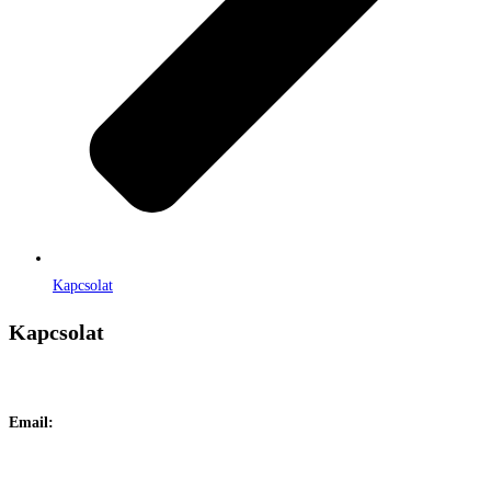
Kapcsolat
Kapcsolat
Címe:
1106 Budapest, Jászberényi út 117. / Vadszőlő u. 1.
Email:
info@maraiontozes.hu
Telefonszám:
06 20 383 2418