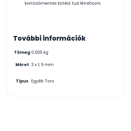
korróziómentes kötést tud létrehozni.
További információk
Tömeg
0.005 kg
Méret
3 x 1, 5 mm
Típus
Egyéb Toro
Csodás kertek vízpazarlás nélkül