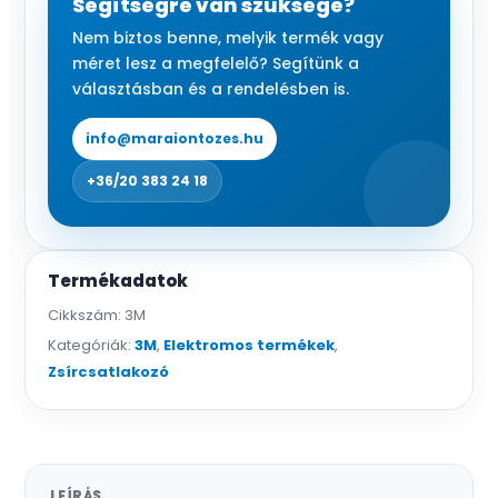
Segítségre van szüksége?
mm
Nem biztos benne, melyik termék vagy
mennyiség
méret lesz a megfelelő? Segítünk a
választásban és a rendelésben is.
info@maraiontozes.hu
+36/20 383 24 18
Termékadatok
Cikkszám:
3M
Kategóriák:
3M
,
Elektromos termékek
,
Zsírcsatlakozó
LEÍRÁS