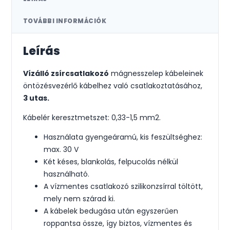
TOVÁBBI INFORMÁCIÓK
Leírás
Vízálló zsírcsatlakozó
mágnesszelep kábeleinek
öntözésvezérlő kábelhez való csatlakoztatásához,
3 utas.
Kábelér keresztmetszet: 0,33-1,5 mm2.
Használata gyengeáramú, kis feszültséghez:
max. 30 V
Két késes, blankolás, felpucolás nélkül
használható.
A vízmentes csatlakozó szilikonzsírral töltött,
mely nem szárad ki.
A kábelek bedugása után egyszerűen
roppantsa össze, így biztos, vízmentes és