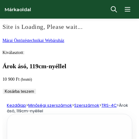
Márkaoldal
Site is Loading, Please wait...
Ugrás
Márai Öntözéstechnikai Webáruház
a
Kiválasztott:
tartalomhoz
Árok ásó, 119cm-nyéllel
10 900
Ft
(bruttó)
Árok
Kosárba teszem
ásó,
Kezdőlap
>
Minőségi szerszámok
>
Szerszámok
>
TRS-4C
>
Árok
119cm-
ásó, 119cm-nyéllel
nyéllel
mennyiség