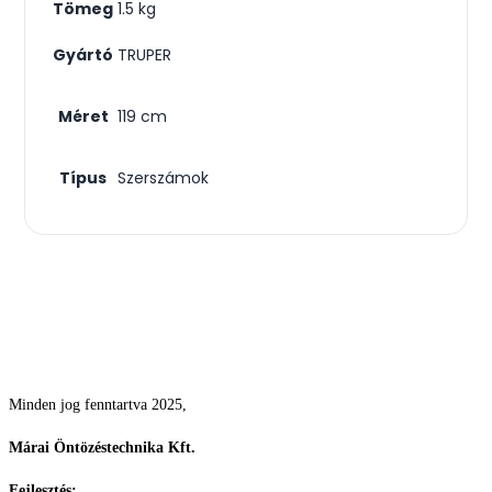
Tömeg
1.5 kg
Gyártó
TRUPER
Méret
119 cm
Típus
Szerszámok
Csodás kertek vízpazarlás nélkül
Minden jog fenntartva 2025,
Márai Öntözéstechnika Kft.
Fejlesztés:
ElysiumGlobal