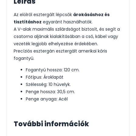
Leírás
Az elölről esztergált lépcsők
árokásáshoz és
tisztításhoz
egyaránt használhatók.
A V-alak maximális szilárdságot biztosít, és segít a
csatorna aljának kialakításában a cső, kábel vagy
vezeték legjobb elhelyezése érdekében.
Precíziós esztergán esztergált amerikai kőris
fogantyú.
Fogantyú hossza: 120 cm.
Főtípus: Ároklapát
Szélesség: 10 hüvelyk.
Penge hossza: 30,5 cm.
Penge anyaga: Acél
További információk