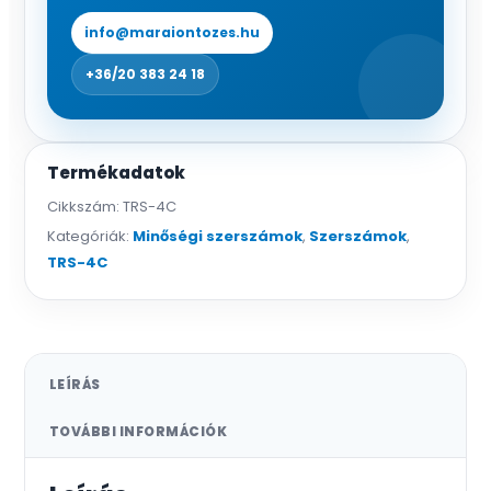
info@maraiontozes.hu
+36/20 383 24 18
Termékadatok
Cikkszám:
TRS-4C
Kategóriák:
Minőségi szerszámok
,
Szerszámok
,
TRS-4C
LEÍRÁS
TOVÁBBI INFORMÁCIÓK