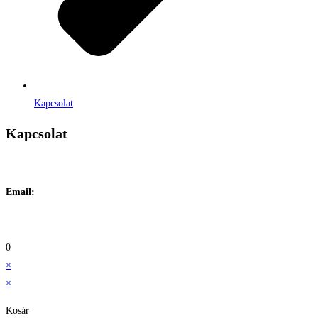
Kapcsolat
Kapcsolat
Címe:
1106 Budapest, Jászberényi út 117. / Vadszőlő u. 1.
Email:
info@maraiontozes.hu
Telefonszám:
06 20 383 2418
0
×
×
Kosár