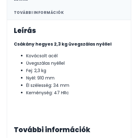
TOVÁBBI INFORMÁCIÓK
Leírás
Csákány hegyes 2,3 kg üvegszálas nyéllel
Kovácsolt acél
Üvegszálas nyéllel
Fej: 2,3 kg
Nyél: 910 mm
Él szélesség: 34 mm
Keménység: 47 HRc
További információk