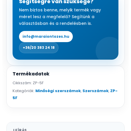
Segítségre van szüksége?
acélból
Nem biztos benne, melyik termék vagy
mennyiség
méret lesz a megfelelő? Segítünk a
választásban és a rendelésben is.
info@maraiontozes.hu
+36/20 383 24 18
Termékadatok
Cikkszám:
ZP-5F
Kategóriák:
Minőségi szerszámok
,
Szerszámok
,
ZP-
5F
LEÍRÁS