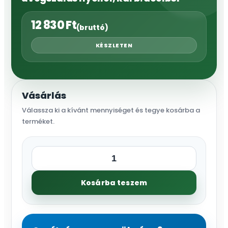
12 830
Ft
(bruttó)
KÉSZLETEN
Vásárlás
Válassza ki a kívánt mennyiséget és tegye kosárba a
terméket.
Csákány
vasúti
Kosárba teszem
(keskeny)
üvegszálas
nyéllel,
karb.