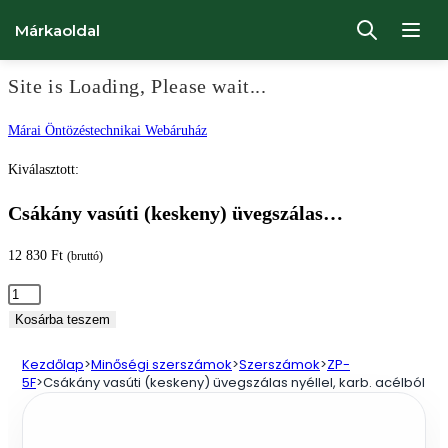
Márkaoldal
Site is Loading, Please wait...
Ugrás
Márai Öntözéstechnikai Webáruház
a
Kiválasztott:
tartalomhoz
Csákány vasúti (keskeny) üvegszálas…
12 830
Ft
(bruttó)
Csákány
vasúti
Kosárba teszem
(keskeny)
Kezdőlap
>
Minőségi szerszámok
>
Szerszámok
>
ZP-
üvegszálas
5F
>
Csákány vasúti (keskeny) üvegszálas nyéllel, karb. acélból
nyéllel,
karb.
acélból