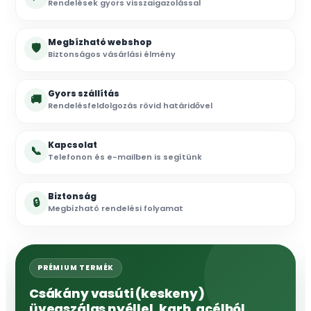
Rendelések gyors visszaigazolással
Megbízható webshop
🛡
Biztonságos vásárlási élmény
Gyors szállítás
🚚
Rendelésfeldolgozás rövid határidővel
Kapcsolat
📞
Telefonon és e-mailben is segítünk
Biztonság
🔒
Megbízható rendelési folyamat
PRÉMIUM TERMÉK
Csákány vasúti (keskeny)
üvegszálas nyéllel, karb. acélból