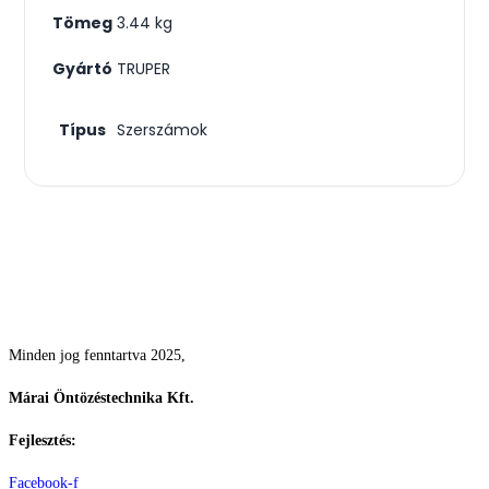
Tömeg
3.44 kg
Gyártó
TRUPER
Típus
Szerszámok
Csodás kertek vízpazarlás nélkül
Minden jog fenntartva 2025,
Márai Öntözéstechnika Kft.
Fejlesztés:
ElysiumGlobal
Facebook-f