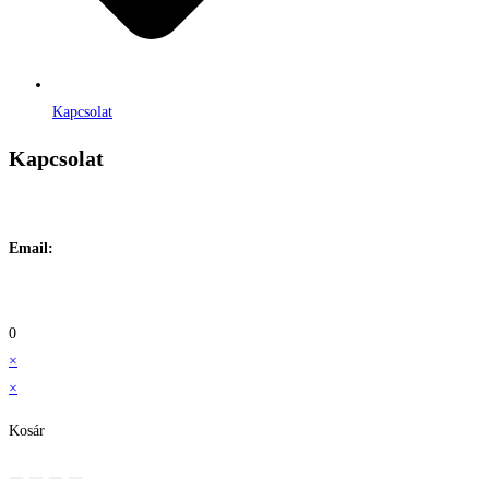
Kapcsolat
Kapcsolat
Címe:
1106 Budapest, Jászberényi út 117. / Vadszőlő u. 1.
Email:
info@maraiontozes.hu
Telefonszám:
06 20 383 2418
0
×
×
Kosár