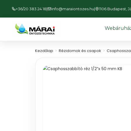
+36/20 383 24 18
|
info@maraiontozes.hu
|
1106 Budapest, Jás
Webáruhá
Kezdőlap
>
Rézidomok és csapok
>
Csaphossza