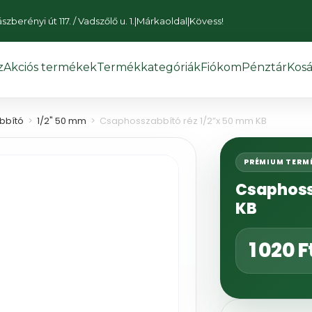
zberényi út 117. / Vadszőlő u. 1.
|
Márkaoldal
|
Kövess!
z
Akciós termékek
Termékkategóriák
Fiókom
Pénztár
Kosá
bbító
>
1/2" 50 mm
>
Csaphosszabbító réz 1/2”x 50 mm KB
PRÉMIUM TERM
Csaphoss
KB
1 020
F