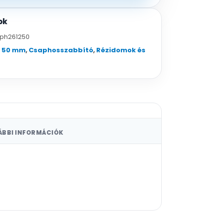
ok
ph261250
" 50 mm
,
Csaphosszabbító
,
Rézidomok és
ÁBBI INFORMÁCIÓK