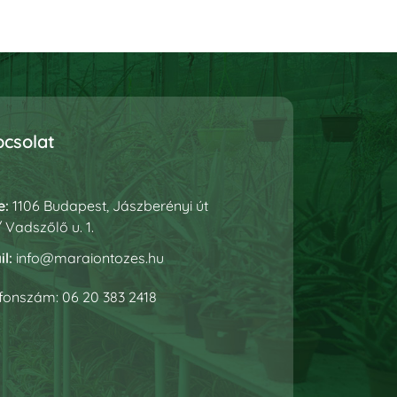
csolat
e:
1106 Budapest, Jászberényi út
 / Vadszőlő u. 1.
l:
info@maraiontozes.hu
efonszám:
06 20 383 2418