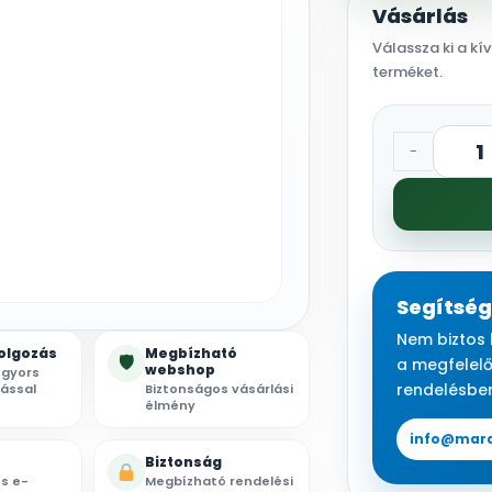
Vásárlás
Válassza ki a k
terméket.
-
Segítség
Nem biztos 
olgozás
Megbízható
🛡
a megfelelő
webshop
 gyors
rendelésben
lással
Biztonságos vásárlási
élmény
info@mara
Biztonság
s e-
Megbízható rendelési