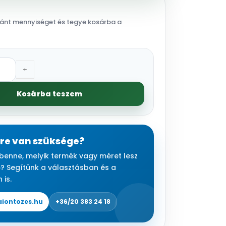
ívánt mennyiséget és tegye kosárba a
+
Kosárba teszem
re van szüksége?
benne, melyik termék vagy méret lesz
? Segítünk a választásban és a
 is.
iontozes.hu
+36/20 383 24 18