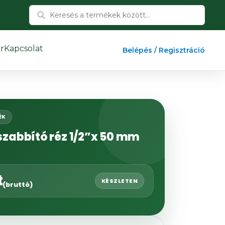
r
Kapcsolat
Belépés / Regisztráció
ÉK
zabbító réz 1/2”x 50 mm
t
KÉSZLETEN
(bruttó)