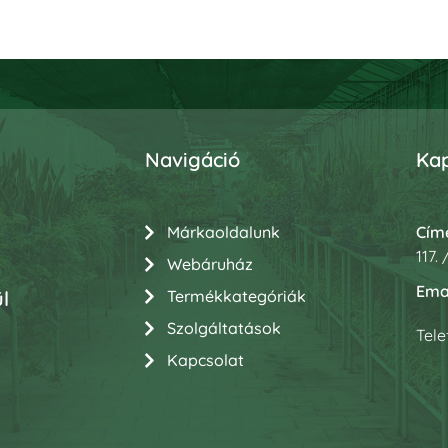
Navigáció
Kap
Márkaoldalunk
Cím
117.
Webáruház
Emai
Termékkategóriák
l
Szolgáltatások
Tel
Kapcsolat