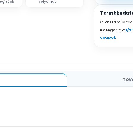
segítünk
folyamat
Termékadat
Cikkszám:
Mcsa
Kategóriák:
1/2
csapok
TOV