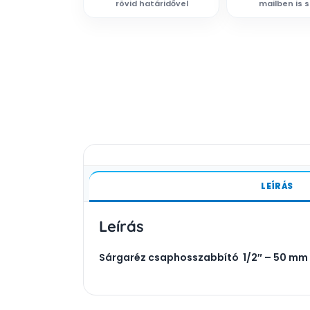
rövid határidővel
mailben is 
LEÍRÁS
Leírás
Sárgaréz csaphosszabbító 1/2″ – 50 mm