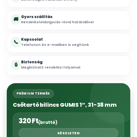
Gyors szállítás
🚚
Rendelésfeldolgozás rövid határidővel
Kapcsolat
📞
Telefonon és e-mailben is segítünk
Biztonság
🔒
Megbízható rendelési folyamat
PRÉMIUM TERMÉK
Csőtartó bilincs GUMIS 1”, 31-38 mm
320
Ft
(bruttó)
KÉSZLETEN