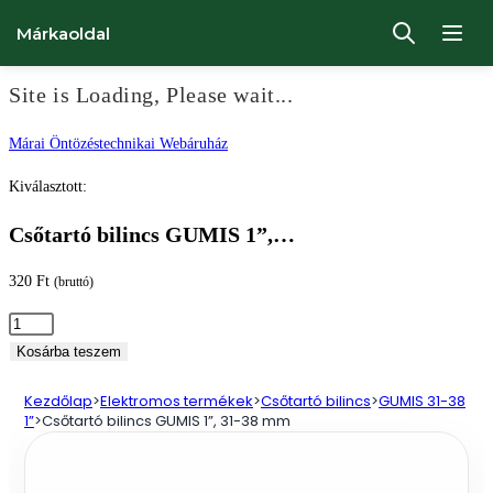
Márkaoldal
Site is Loading, Please wait...
Ugrás
Márai Öntözéstechnikai Webáruház
a
Kiválasztott:
tartalomhoz
Csőtartó bilincs GUMIS 1”,…
320
Ft
(bruttó)
Csőtartó
bilincs
Kosárba teszem
GUMIS
Kezdőlap
>
Elektromos termékek
>
Csőtartó bilincs
>
GUMIS 31-38
1”,
1”
>
Csőtartó bilincs GUMIS 1”, 31-38 mm
31-
38
mm