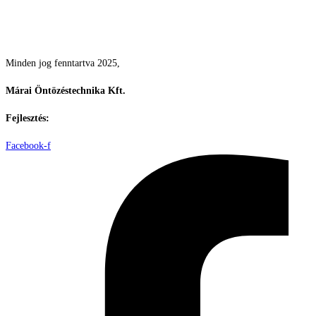
Csodás kertek vízpazarlás nélkül
Minden jog fenntartva 2025,
Márai Öntözéstechnika Kft.
Fejlesztés:
ElysiumGlobal
Facebook-f