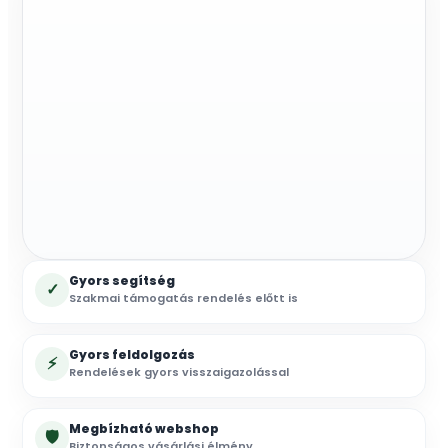
mennyiség
Gyors segítség
✓
Szakmai támogatás rendelés előtt is
Gyors feldolgozás
⚡
Rendelések gyors visszaigazolással
Megbízható webshop
🛡
Biztonságos vásárlási élmény