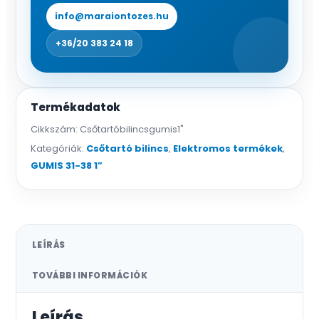
info@maraiontozes.hu
+36/20 383 24 18
Termékadatok
Cikkszám:
Csőtartóbilincsgumis1"
Kategóriák:
Csőtartó bilincs
,
Elektromos termékek
,
GUMIS 31-38 1”
LEÍRÁS
TOVÁBBI INFORMÁCIÓK
Leírás