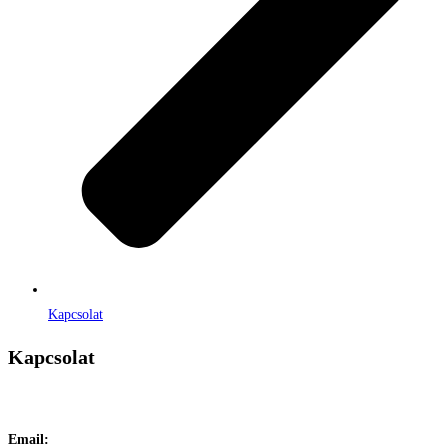
Kapcsolat
Kapcsolat
Címe:
1106 Budapest, Jászberényi út 117. / Vadszőlő u. 1.
Email:
info@maraiontozes.hu