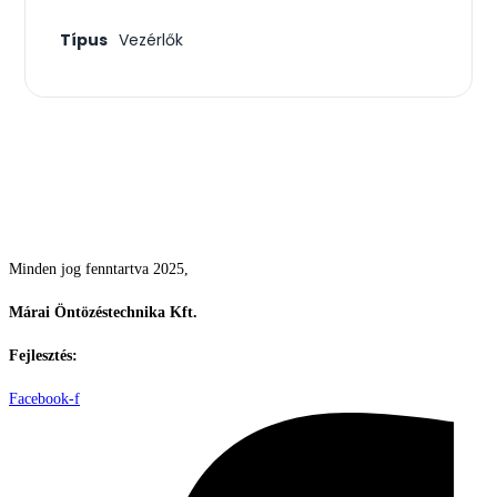
Típus
Vezérlők
Csodás kertek vízpazarlás nélkül
Minden jog fenntartva 2025,
Márai Öntözéstechnika Kft.
Fejlesztés:
ElysiumGlobal
Facebook-f