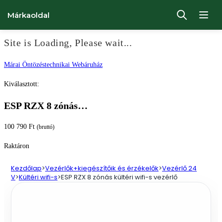
Márkaoldal
Site is Loading, Please wait...
Ugrás
Márai Öntözéstechnikai Webáruház
a
Kiválasztott:
tartalomhoz
ESP RZX 8 zónás…
100 790
Ft
(bruttó)
Raktáron
Kezdőlap
>
Vezérlők+kiegészítőik és érzékelők
>
Vezérlő 24
V
>
Kültéri wifi-s
>
ESP RZX 8 zónás kültéri wifi-s vezérlő