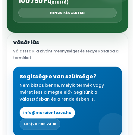
100 790
Ft
(bruttó)
NINCS KÉSZLETEN
Vásárlás
Válassza ki a kívánt mennyiséget és tegye kosárba a
terméket.
Segítségre van szüksége?
Nem biztos benne, melyik termék vagy
méret lesz a megfelelő? Segítünk a
választásban és a rendelésben is.
info@maraiontozes.hu
+36/20 383 24 18