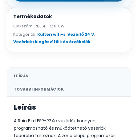
Termékadatok
Cikkszám:
RBESP-RZX-8W
Kategóriák:
Kültéri wifi-s
,
Vezérlő 24 V
,
Vezérlők+kiegészítőik és érzékelők
LEÍRÁS
TOVÁBBI INFORMÁCIÓK
Leírás
A Rain Bird ESP-RZXe vezérlők könnyen
programozható és működtethető vezérlők
táborába tartoznak. A zóna alapú programozás