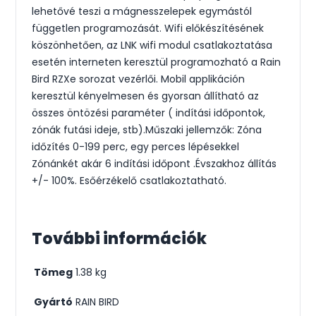
lehetővé teszi a mágnesszelepek egymástól
független programozását. Wifi előkészítésének
köszönhetően, az LNK wifi modul csatlakoztatása
esetén interneten keresztül programozható a Rain
Bird RZXe sorozat vezérlői. Mobil applikáción
keresztül kényelmesen és gyorsan állítható az
összes öntözési paraméter ( indítási időpontok,
zónák futási ideje, stb).Műszaki jellemzők: Zóna
időzítés 0-199 perc, egy perces lépésekkel
Zónánkét akár 6 indítási időpont .Évszakhoz állítás
+/- 100%. Esőérzékelő csatlakoztatható.
További információk
Tömeg
1.38 kg
Gyártó
RAIN BIRD