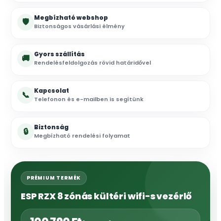
Megbízható webshop
🛡
Biztonságos vásárlási élmény
Gyors szállítás
🚚
Rendelésfeldolgozás rövid határidővel
Kapcsolat
📞
Telefonon és e-mailben is segítünk
Biztonság
🔒
Megbízható rendelési folyamat
PRÉMIUM TERMÉK
ESP RZX 8 zónás kültéri wifi-s vezérlő