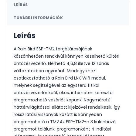
LEÍRÁS
TOVÁBBI INFORMÁCIÓK
Leírás
A Rain Bird ESP-TM2 forgótárcsájának
köszönhetően rendkívül könnyen kezelhető kültéri
öntözésvezérlő. Elérhető 4,6,8 illetve 12 zónás
változatokban egyaránt. Mindegyikhez
csatlakoztatható a Rain Bird LNK Wifi modul,
melynek segítségével az egyszerű fizikai
öntözésvezérlőnkből, okos, interneten keresztül
programozható vezérlőt kapunk. Nagyméretű
háttérvilágítással ellátott kijelzővel rendelkezik, így
rossz látási viszonyok között is könnyedén
programoható a TM2.Az ESP-TM2-n 3 különböző
programot találunk, programonként 4 indítási