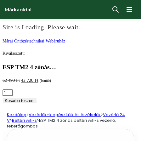
Márkaoldal
Site is Loading, Please wait...
Ugrás
Márai Öntözéstechnikai Webáruház
a
Kiválasztott:
tartalomhoz
ESP TM2 4 zónás…
Original
Current
62 490
Ft
42 720
Ft
(bruttó)
price
price
ESP
was:
is:
TM2
Kosárba teszem
62
42
4
490 Ft.
720 Ft.
Kezdőlap
>
Vezérlők+kiegészítőik és érzékelők
>
Vezérlő 24
zónás
V
>
Beltéri wifi-s
>
ESP TM2 4 zónás beltéri wifi-s vezérlő,
beltéri
tekerőgombos
wifi-
s