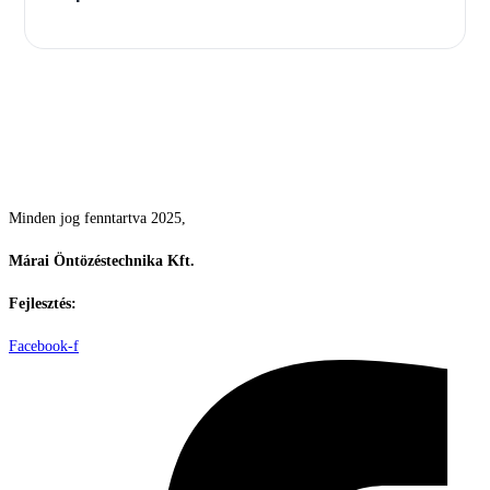
Csodás kertek vízpazarlás nélkül
Minden jog fenntartva 2025,
Márai Öntözéstechnika Kft.
Fejlesztés:
ElysiumGlobal
Facebook-f