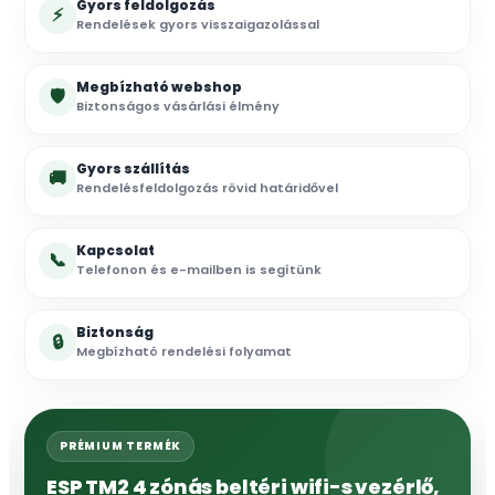
Gyors feldolgozás
⚡
Rendelések gyors visszaigazolással
Megbízható webshop
🛡
Biztonságos vásárlási élmény
Gyors szállítás
🚚
Rendelésfeldolgozás rövid határidővel
Kapcsolat
📞
Telefonon és e-mailben is segítünk
Biztonság
🔒
Megbízható rendelési folyamat
PRÉMIUM TERMÉK
ESP TM2 4 zónás beltéri wifi-s vezérlő,