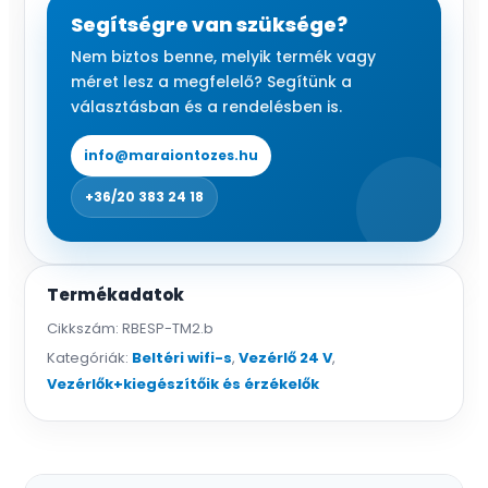
wifi-
Segítségre van szüksége?
s
Nem biztos benne, melyik termék vagy
vezérlő,
méret lesz a megfelelő? Segítünk a
tekerőgombos
választásban és a rendelésben is.
mennyiség
info@maraiontozes.hu
+36/20 383 24 18
Termékadatok
Cikkszám:
RBESP-TM2.b
Kategóriák:
Beltéri wifi-s
,
Vezérlő 24 V
,
Vezérlők+kiegészítőik és érzékelők