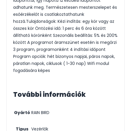
időponttal, így napota 12 kezdési időpontot
adhatunk meg. Természetesen mesterszelepet és
esőérzékelőt is csatlakoztathatunk
hozzá.Tulajdonságok: Kézi indítás: egy kör vagy az
összes kör Öntözési idő: 1 perc és 6 óra között
állítható körönként Szezonális beállítás: 5% és 200%
között A programot áramszünet esetén is megőrzi
3 program, programonként 4 indítási időpont
Program opciók: hét bizonyos napjai, páros napok,
páratlan napok, ciklusok ( 1-30 nap) Wifi modul
fogadására képes
További információk
Gyártó
RAIN BIRD
Típus
Vezérlők