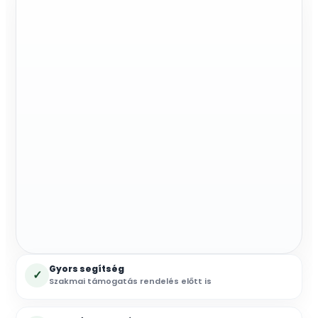
vezérlő,
tekerőgombos
mennyiség
Gyors segítség
✓
Szakmai támogatás rendelés előtt is