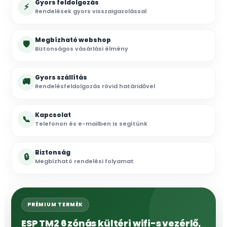
Gyors feldolgozás
⚡
Rendelések gyors visszaigazolással
Megbízható webshop
🛡
Biztonságos vásárlási élmény
Gyors szállítás
🚚
Rendelésfeldolgozás rövid határidővel
Kapcsolat
📞
Telefonon és e-mailben is segítünk
Biztonság
🔒
Megbízható rendelési folyamat
PRÉMIUM TERMÉK
ESP TM2 6 zónás kültéri wifi-s vezérlő,