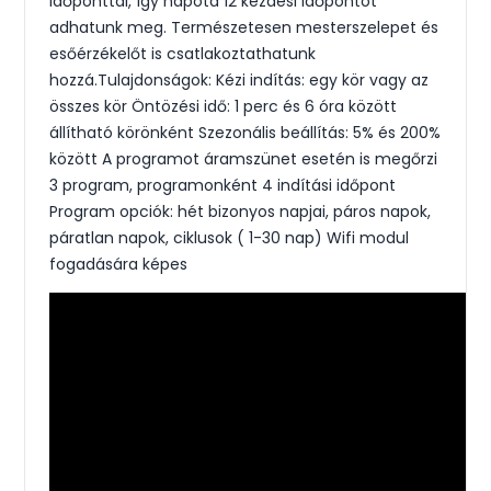
időponttal, így napota 12 kezdési időpontot
adhatunk meg. Természetesen mesterszelepet és
esőérzékelőt is csatlakoztathatunk
hozzá.Tulajdonságok: Kézi indítás: egy kör vagy az
összes kör Öntözési idő: 1 perc és 6 óra között
állítható körönként Szezonális beállítás: 5% és 200%
között A programot áramszünet esetén is megőrzi
3 program, programonként 4 indítási időpont
Program opciók: hét bizonyos napjai, páros napok,
páratlan napok, ciklusok ( 1-30 nap) Wifi modul
fogadására képes