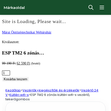
Márkaoldal
Site is Loading, Please wait...
Ugrás
Márai Öntözéstechnikai Webáruház
a
Kiválasztott:
tartalomhoz
ESP TM2 6 zónás…
Original
Current
99 190
Ft
62 590
Ft
(bruttó)
price
price
ESP
was:
is:
TM2
Kosárba teszem
99
62
6
190 Ft.
590 Ft.
Kezdőlap
>
Vezérlők+kiegészítőik és érzékelők
>
Vezérlő 24
zónás
V
>
Kültéri wifi-s
>
ESP TM2 6 zónás kültéri wifi-s vezérlő,
kültéri
tekerőgombos
wifi-
s