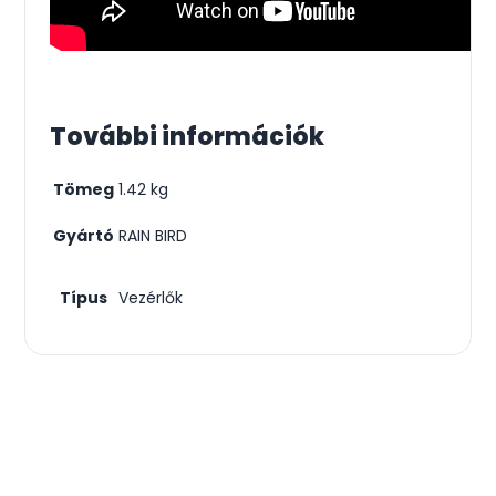
További információk
Tömeg
1.42 kg
Gyártó
RAIN BIRD
Típus
Vezérlők
Csodás kertek vízpazarlás nélkül