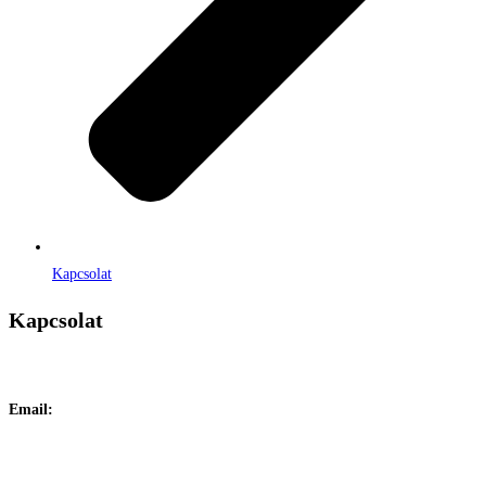
Kapcsolat
Kapcsolat
Címe:
1106 Budapest, Jászberényi út 117. / Vadszőlő u. 1.
Email:
info@maraiontozes.hu
Telefonszám:
06 20 383 2418