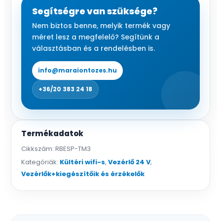
wifi-
Segítségre van szüksége?
s
Nem biztos benne, melyik termék vagy
vezérlő,
méret lesz a megfelelő? Segítünk a
tekerőgombos
választásban és a rendelésben is.
mennyiség
info@maraiontozes.hu
+36/20 383 24 18
Termékadatok
Cikkszám:
RBESP-TM3
Kategóriák:
Kültéri wifi-s
,
Vezérlő 24 V
,
Vezérlők+kiegészítőik és érzékelők