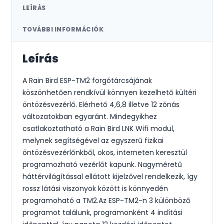
LEÍRÁS
TOVÁBBI INFORMÁCIÓK
Leírás
A Rain Bird ESP-TM2 forgótárcsájának
köszönhetően rendkívül könnyen kezelhető kültéri
öntözésvezérlő. Elérhető 4,6,8 illetve 12 zónás
változatokban egyaránt. Mindegyikhez
csatlakoztatható a Rain Bird LNK Wifi modul,
melynek segítségével az egyszerű fizikai
öntözésvezérlőnkből, okos, interneten keresztül
programozható vezérlőt kapunk. Nagyméretű
háttérvilágítással ellátott kijelzővel rendelkezik, így
rossz látási viszonyok között is könnyedén
programoható a TM2.Az ESP-TM2-n 3 különböző
programot találunk, programonként 4 indítási