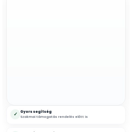
vezérlő,
tekerőgombos
mennyiség
Gyors segítség
✓
Szakmai támogatás rendelés előtt is