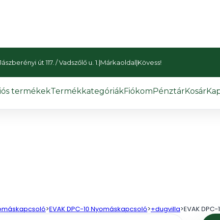
szberényi út 117. / Vadszőlő u. 1.
|
Márkaoldal
|
Kövess!
iós termékek
Termékkategóriák
Fiókom
Pénztár
Kosár
Kap
nyomáskapcsoló
>
EVAK DPC-10 Nyomáskapcsoló
>
+dugvilla
>
EVAK DPC-1