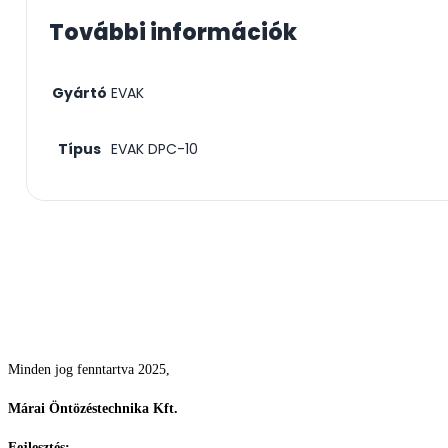
További információk
Gyártó
EVAK
Típus
EVAK DPC-10
Csodás kertek vízpazarlás nélkül
Minden jog fenntartva 2025,
Márai Öntözéstechnika Kft.
Fejlesztés:
ElysiumGlobal