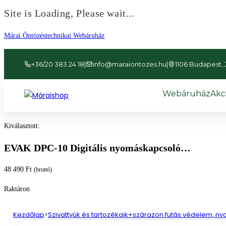
Site is Loading, Please wait...
Ugrás
Márai Öntözéstechnikai Webáruház
a
tartalomhoz
+36/20 383 24 18
|
info@maraiontozes.hu
|
1106 Budapest, Já
Webáruház
Akc
Kiválasztott:
EVAK DPC-10 Digitális nyomáskapcsoló…
48 490
Ft
(bruttó)
Raktáron
Kezdőlap
>
Szivattyúk és tartozékaik+szárazon futás védelem, 