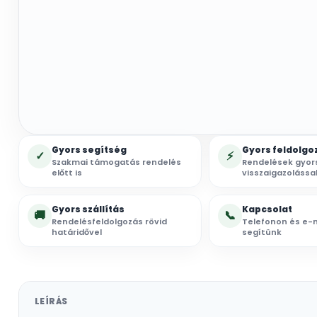
Gyors segítség
Gyors feldolgo
✓
⚡
Szakmai támogatás rendelés
Rendelések gyor
előtt is
visszaigazolássa
Gyors szállítás
Kapcsolat
🚚
📞
Rendelésfeldolgozás rövid
Telefonon és e-m
határidővel
segítünk
LEÍRÁS