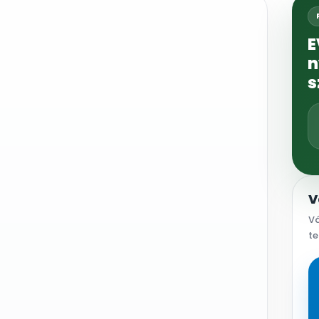
E
n
s
V
Vá
te