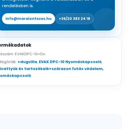
rendelésben is.
info@maraiontozes.hu
+36/20 383 24 18
ermékadatok
kkszám:
EVAKDPC-10+Dv.
tegóriák:
+dugvilla
,
EVAK DPC-10 Nyomáskapcsoló
,
ivattyúk és tartozékaik+szárazon futás védelem,
yomáskapcsoló