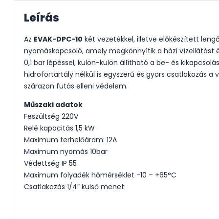
Leírás
Az
EVAK-DPC-10
két vezetékkel, illetve előkészített lengő
nyomáskapcsoló, amely megkönnyítik a házi vízellátást és
0,1 bar lépéssel, külön-külön állítható a be- és kikapcso
hidrofortartály nélkül is egyszerű és gyors csatlakozás a
szárazon futás elleni védelem.
Műszaki adatok
Feszültség 220V
Relé kapacitás 1,5 kW
Maximum terhelőáram: 12A
Maximum nyomás 10bar
Védettség IP 55
Maximum folyadék hőmérséklet -10 – +65°C
Csatlakozás 1/4″ külső menet