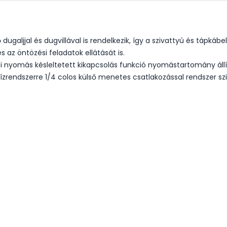
 dugaljjal és dugvillával is rendelkezik, így a szivattyú és tápkábe
 az öntözési feladatok ellátását is.
lási nyomás késleltetett kikapcsolás funkció nyomástartomány állí
 vízrendszerre 1/4 colos külső menetes csatlakozással rendszer sz