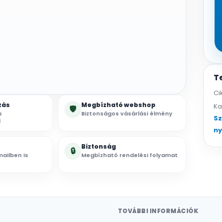
T
Ci
zás
Megbízható webshop
Ka
🛡
s
Biztonságos vásárlási élmény
Sz
l
n
Biztonság
🔒
ailben is
Megbízható rendelési folyamat
TOVÁBBI INFORMÁCIÓK