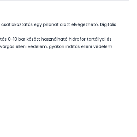
l csatlakoztatás egy pillanat alatt elvégezhető. Digitális
tás 0-10 bar között használható hidrofor tartállyal és
ivárgás elleni védelem, gyakori indítás elleni védelem