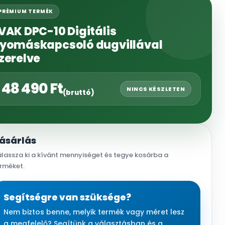
PRÉMIUM TERMÉK
VAK DPC-10 Digitális
yomáskapcsoló dugvillával
zerelve
48 490
Ft
NINCS KÉSZLETEN
(bruttó)
ásárlás
lassza ki a kívánt mennyiséget és tegye kosárba a
rméket.
Segítségre van szüksége?
Nem biztos benne, melyik termék vagy méret lesz
a megfelelő? Segítünk a választásban és a