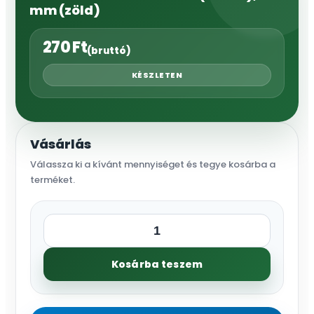
mm (zöld)
270
Ft
(bruttó)
KÉSZLETEN
Vásárlás
Válassza ki a kívánt mennyiséget és tegye kosárba a
terméket.
Fakötöző
heveder
Kosárba teszem
23
mm
(barna),