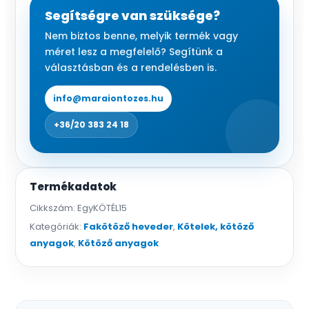
20
Segítségre van szüksége?
mm
Nem biztos benne, melyik termék vagy
(zöld)
méret lesz a megfelelő? Segítünk a
mennyiség
választásban és a rendelésben is.
info@maraiontozes.hu
+36/20 383 24 18
Termékadatok
Cikkszám:
EgyKÖTÉL15
Kategóriák:
Fakötöző heveder
,
Kötelek, kötöző
anyagok
,
Kötöző anyagok