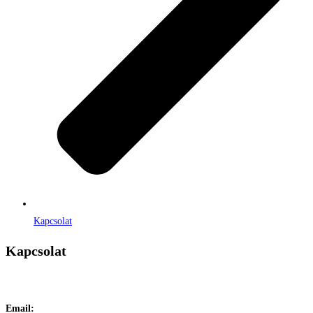
Kapcsolat
Kapcsolat
Címe:
1106 Budapest, Jászberényi út 117. / Vadszőlő u. 1.
Email:
info@maraiontozes.hu