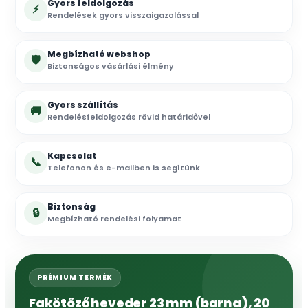
Gyors feldolgozás
⚡
Rendelések gyors visszaigazolással
Megbízható webshop
🛡
Biztonságos vásárlási élmény
Gyors szállítás
🚚
Rendelésfeldolgozás rövid határidővel
Kapcsolat
📞
Telefonon és e-mailben is segítünk
Biztonság
🔒
Megbízható rendelési folyamat
PRÉMIUM TERMÉK
Fakötöző heveder 23 mm (barna), 20