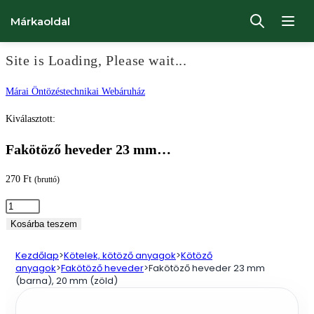
Márkaoldal
Site is Loading, Please wait...
Ugrás
Márai Öntözéstechnikai Webáruház
a
Kiválasztott:
tartalomhoz
Fakötöző heveder 23 mm…
270
Ft
(bruttó)
Fakötöző
heveder
Kosárba teszem
23
Kezdőlap
>
Kötelek, kötöző anyagok
>
Kötöző
mm
anyagok
>
Fakötöző heveder
>
Fakötöző heveder 23 mm
(barna),
(barna), 20 mm (zöld)
20
mm