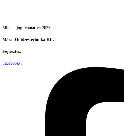
Csodás kertek vízpazarlás nélkül
Minden jog fenntartva 2025,
Márai Öntözéstechnika Kft.
Fejlesztés:
ElysiumGlobal
Facebook-f