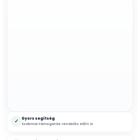
(zöld)
mennyiség
Gyors segítség
✓
Szakmai támogatás rendelés előtt is