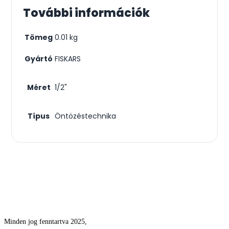
További információk
Tömeg
0.01 kg
Gyártó
FISKARS
Méret
1/2"
Típus
Öntözéstechnika
Csodás kertek vízpazarlás nélkül
Minden jog fenntartva 2025,