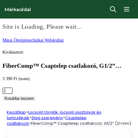
Márkaoldal
Site is Loading, Please wait...
Ugrás
Márai Öntözéstechnikai Webáruház
a
Kiválasztott:
tartalomhoz
FiberComp™ Csaptelep csatlakozó, G1/2”…
3 390
Ft
(bruttó)
FiberComp™
Csaptelep
Kosárba teszem
csatlakozó,
Kezdőlap
>
Locsoló tömlők, locsoló pisztolyok és
G1/2”
tartozékaik
>
Slag szerelvény
>
Csaptelep
(21
csatlakozó
>
FiberComp™ Csaptelep csatlakozó, G1/2” (21 mm)
mm)
mennyiség