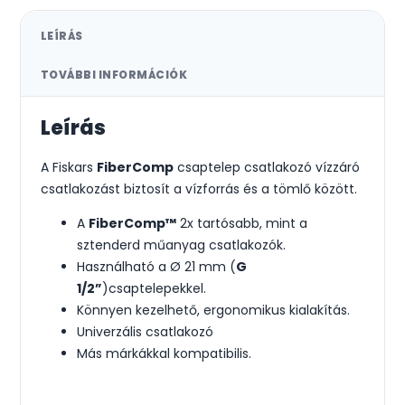
LEÍRÁS
TOVÁBBI INFORMÁCIÓK
Leírás
A Fiskars
FiberComp
csaptelep csatlakozó vízzáró
csatlakozást biztosít a vízforrás és a tömlő között.
A
FiberComp™
2x tartósabb, mint a
sztenderd műanyag csatlakozók.
Használható a Ø 21 mm (
G
1/2”
)csaptelepekkel.
Könnyen kezelhető, ergonomikus kialakítás.
Univerzális csatlakozó
Más márkákkal kompatibilis.