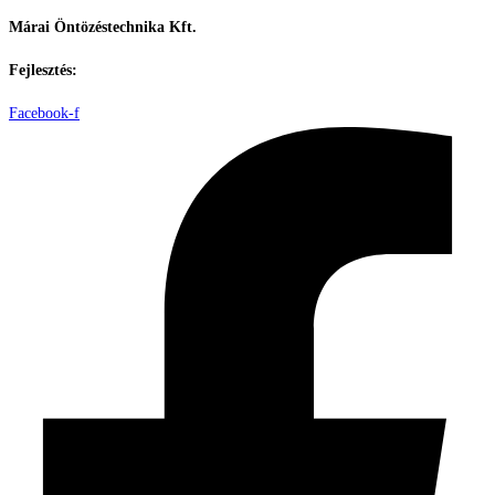
Márai Öntözéstechnika Kft.
Fejlesztés:
ElysiumGlobal
Facebook-f