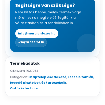
mm)
Segítségre van szüksége?
mennyiség
Nem biztos benne, melyik termék vagy
méret lesz a megfelelő? Segítünk a
választásban és a rendelésben is.
info@maraiontozes.hu
+36/20 383 24 18
Termékadatok
Cikkszám:
1027053
Kategóriák:
Csaptelep csatlakozó
,
Locsoló tömlők,
locsoló pisztolyok és tartozékaik
,
Öntözéstechnika