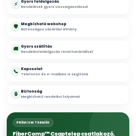
Gyors feldolgozás
⚡
Rendelések gyors visszaigazolással
Megbízható webshop
🛡
Biztonságos vásárlási élmény
Gyors szállítás
🚚
Rendelésfeldolgozás rövid határidővel
Kapcsolat
📞
Telefonon és e-mailben is segítünk
Biztonság
🔒
Megbízható rendelési folyamat
PRÉMIUM TERMÉK
FiberComp™ Csaptelep csatlakozó,