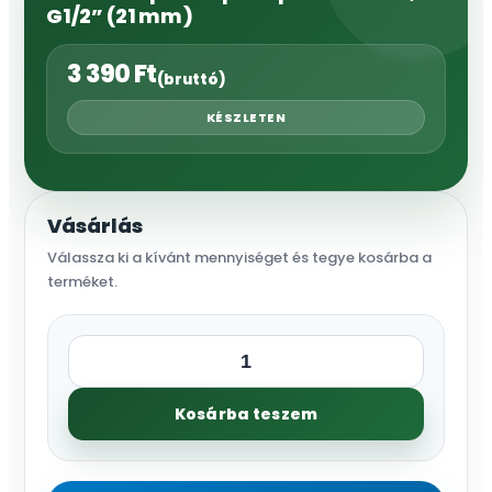
G1/2” (21 mm)
3 390
Ft
(bruttó)
KÉSZLETEN
Vásárlás
Válassza ki a kívánt mennyiséget és tegye kosárba a
terméket.
FiberComp™
Csaptelep
Kosárba teszem
csatlakozó,
G1/2”
(21