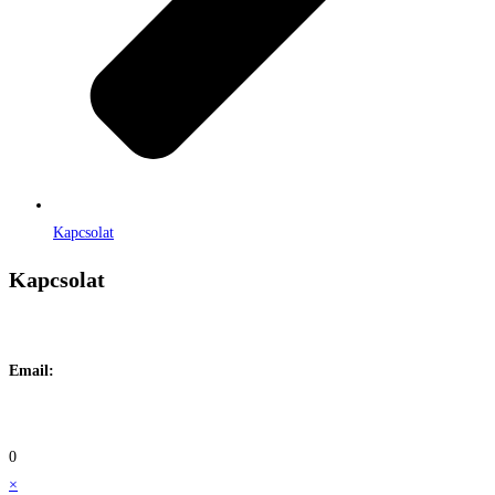
Kapcsolat
Kapcsolat
Címe:
1106 Budapest, Jászberényi út 117. / Vadszőlő u. 1.
Email:
info@maraiontozes.hu
Telefonszám:
06 20 383 2418
0
×