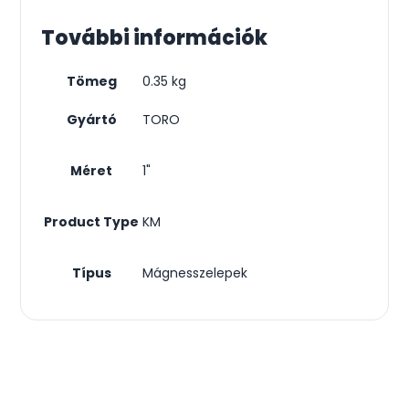
További információk
Tömeg
0.35 kg
Gyártó
TORO
Méret
1"
Product Type
KM
Típus
Mágnesszelepek