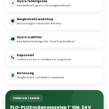
Gyors feldolgozás
⚡
Rendelések gyors visszaigazolással
Megbízható webshop
🛡
Biztonságos vásárlási élmény
Gyors szállítás
🚚
Rendelésfeldolgozás rövid határidővel
Kapcsolat
📞
Telefonon és e-mailben is segítünk
Biztonság
🔒
Megbízható rendelési folyamat
PRÉMIUM TERMÉK
FLO-PLUS mágnesszelep 1″ KM, 24 V