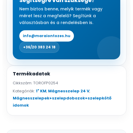
Segítségre van szüksége?
V
Nem biztos benne, melyik termék vagy
mennyiség
méret lesz a megfelelő? Segítünk a
választásban és a rendelésben is.
info@maraiontozes.hu
+36/20 383 24 18
Termékadatok
Cikkszám:
TOROFP0254
Kategóriák:
1" KM
,
Mágnesszelep 24 V
,
Mágnesszelepek+szelepdobozok+szelepkötő
idomok