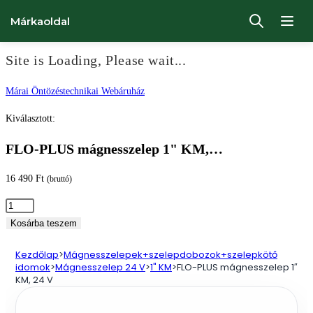
Márkaoldal
Site is Loading, Please wait...
Ugrás
Márai Öntözéstechnikai Webáruház
a
Kiválasztott:
tartalomhoz
FLO-PLUS mágnesszelep 1" KM,…
16 490
Ft
(bruttó)
FLO-
PLUS
Kosárba teszem
mágnesszelep
Kezdőlap
>
Mágnesszelepek+szelepdobozok+szelepkötő
1"
idomok
>
Mágnesszelep 24 V
>
1" KM
>
FLO-PLUS mágnesszelep 1″
KM,
KM, 24 V
24
V