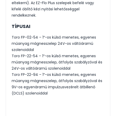
eltekerni). Az EZ-Flo Plus szelepek befelé vagy
kifelé öblítő kézi nyitási lehetősséggel
rendelkeznek.
TÍPUSAI
Toro FP-02-54 – 1″-os külső menetes, egyenes
műanyag mágnesszelep 24V-os váltóáramú
szolenoiddal
Toro FP-22-54 – 1″-os külső menetes, egyenes
műanyag mágnesszelep, átfolyás szabályzóval és
24V-os váltóáramú szolenoiddal
Toro FP-22-94 – 1″-os külső menetes, egyenes
műanyag mágnesszelep, átfolyás szabályzóval és
9V-os egyenáramú impulzusvezérelt átbillenő
(DCLS) szolenoiddal