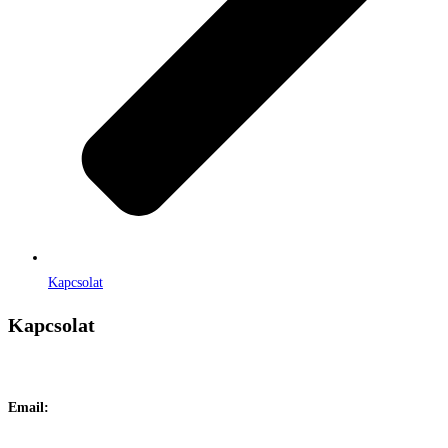
Kapcsolat
Kapcsolat
Címe:
1106 Budapest, Jászberényi út 117. / Vadszőlő u. 1.
Email:
info@maraiontozes.hu
Telefonszám:
06 20 383 2418