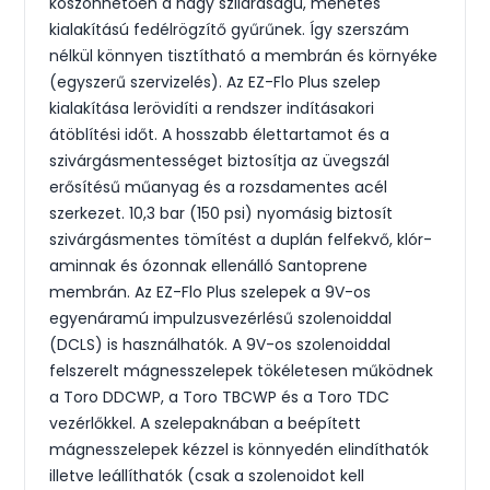
köszönhetően a nagy szilárdságú, menetes
kialakítású fedélrögzítő gyűrűnek. Így szerszám
nélkül könnyen tisztítható a membrán és környéke
(egyszerű szervizelés). Az EZ-Flo Plus szelep
kialakítása lerövidíti a rendszer indításakori
átöblítési időt. A hosszabb élettartamot és a
szivárgásmentességet biztosítja az üvegszál
erősítésű műanyag és a rozsdamentes acél
szerkezet. 10,3 bar (150 psi) nyomásig biztosít
szivárgásmentes tömítést a duplán felfekvő, klór-
aminnak és ózonnak ellenálló Santoprene
membrán. Az EZ-Flo Plus szelepek a 9V-os
egyenáramú impulzusvezérlésű szolenoiddal
(DCLS) is használhatók. A 9V-os szolenoiddal
felszerelt mágnesszelepek tökéletesen működnek
a Toro DDCWP, a Toro TBCWP és a Toro TDC
vezérlőkkel. A szelepaknában a beépített
mágnesszelepek kézzel is könnyedén elindíthatók
illetve leállíthatók (csak a szolenoidot kell