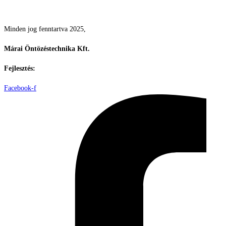
Csodás kertek vízpazarlás nélkül
Minden jog fenntartva 2025,
Márai Öntözéstechnika Kft.
Fejlesztés:
ElysiumGlobal
Facebook-f