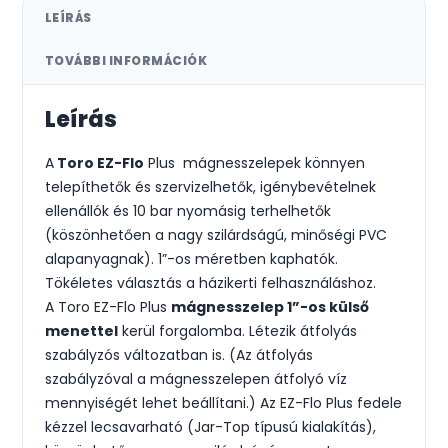
LEÍRÁS
TOVÁBBI INFORMÁCIÓK
Leírás
A
Toro EZ-Flo
Plus mágnesszelepek könnyen
telepíthetők és szervizelhetők, igénybevételnek
ellenállók és 10 bar nyomásig terhelhetők
(köszönhetően a nagy szilárdságú, minőségi PVC
alapanyagnak). 1”-os méretben kaphatók.
Tökéletes választás a házikerti felhasználáshoz.
A Toro EZ-Flo Plus
mágnesszelep 1”-os külső
menettel
kerül forgalomba. Létezik átfolyás
szabályzós változatban is. (Az átfolyás
szabályzóval a mágnesszelepen átfolyó víz
mennyiségét lehet beállítani.) Az EZ-Flo Plus fedele
kézzel lecsavarható (Jar-Top típusú kialakítás),