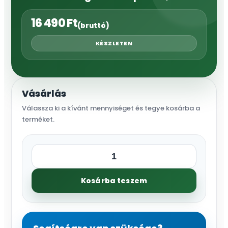
16 490
Ft
(bruttó)
KÉSZLETEN
Vásárlás
Válassza ki a kívánt mennyiséget és tegye kosárba a
terméket.
FLO-
PLUS
Kosárba teszem
mágnesszelep
1"
KM,
24