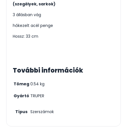
(szegélyek, sarkok)
3 állásban vág
hőkezelt acél penge
Hossz: 33 cm
További információk
Tömeg
0.54 kg
Gyártó
TRUPER
Típus
Szerszámok