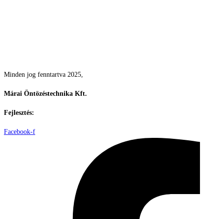
Csodás kertek vízpazarlás nélkül
Minden jog fenntartva 2025,
Márai Öntözéstechnika Kft.
Fejlesztés:
ElysiumGlobal
Facebook-f