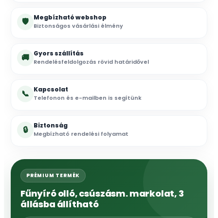
Megbízható webshop
🛡
Biztonságos vásárlási élmény
Gyors szállítás
🚚
Rendelésfeldolgozás rövid határidővel
Kapcsolat
📞
Telefonon és e-mailben is segítünk
Biztonság
🔒
Megbízható rendelési folyamat
PRÉMIUM TERMÉK
Fűnyíró olló, csúszásm. markolat, 3
állásba állítható