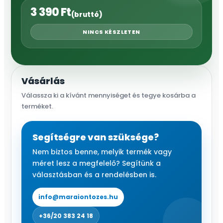
3 390
Ft
(bruttó)
NINCS KÉSZLETEN
Vásárlás
Válassza ki a kívánt mennyiséget és tegye kosárba a
terméket.
Segítségre van szüksége?
Nem biztos benne, melyik termék vagy
méret lesz a megfelelő? Segítünk a
választásban és a rendelésben is.
info@maraiontozes.hu
+36/20 383 24 18