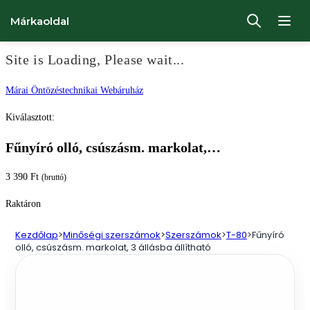
Márkaoldal
Site is Loading, Please wait...
Ugrás
Márai Öntözéstechnikai Webáruház
a
Kiválasztott:
tartalomhoz
Fűnyíró olló, csúszásm. markolat,…
3 390
Ft
(bruttó)
Raktáron
Kezdőlap
>
Minőségi szerszámok
>
Szerszámok
>
T-80
>
Fűnyíró
olló, csúszásm. markolat, 3 állásba állítható