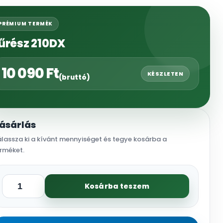
PRÉMIUM TERMÉK
űrész 210DX
10 090
Ft
KÉSZLETEN
(bruttó)
ásárlás
lassza ki a kívánt mennyiséget és tegye kosárba a
rméket.
Kosárba teszem
Fűrész
210DX
mennyiség