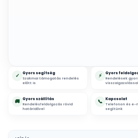
Gyors segítség
Gyors feldolgo
✓
⚡
Szakmai támogatás rendelés
Rendelések gyor
előtt is
visszaigazolássa
Gyors szállítás
Kapcsolat
🚚
📞
Rendelésfeldolgozás rövid
Telefonon és e-m
határidővel
segítünk