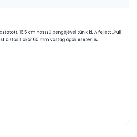
tott, 16,5 cm hosszú pengéjével tűnik ki. A fejlett „Pull
ást biztosít akár 60 mm vastag ágak esetén is.