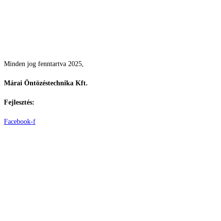
Csodás kertek vízpazarlás nélkül
Minden jog fenntartva 2025,
Márai Öntözéstechnika Kft.
Fejlesztés:
ElysiumGlobal
Facebook-f