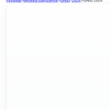
Kezdőlap
>
Minőségi szerszámok
>
Fűrész
>
210DX
>
Fűrész 210DX