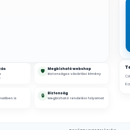
T
zás
Megbízható webshop
🛡
s
Biztonságos vásárlási élmény
Ci
l
Ka
Biztonság
🔒
ailben is
Megbízható rendelési folyamat