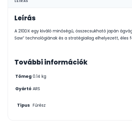
LEÍRÁS
Leírás
A 210DX egy kiváló minőségű, összecsukható japán ágvágó f
Saw” technológiának és a stratégiailag elhelyezett, éles
További információk
Tömeg
0.14 kg
Gyártó
ARS
Típus
Fűrész