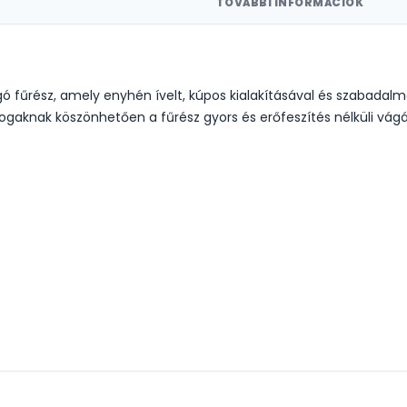
TOVÁBBI INFORMÁCIÓK
űrész, amely enyhén ívelt, kúpos kialakításával és szabadalmazta
 fogaknak köszönhetően a fűrész gyors és erőfeszítés nélküli vág