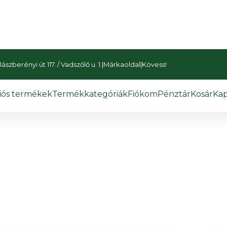
szberényi út 117. / Vadszőlő u. 1.
|
Márkaoldal
|
Kövess!
iós termékek
Termékkategóriák
Fiókom
Pénztár
Kosár
Kap