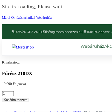
Site is Loading, Please wait...
Ugrás
Márai Öntözéstechnikai Webáruház
a
tartalomhoz
+36/20 383 24 18
|
info@maraiontozes.hu
|
1106 Budapest, Já
Webáruház
Akc
Kiválasztott:
Fűrész 210DX
10 090
Ft
(bruttó)
Fűrész
210DX
Kosárba teszem
mennyiség