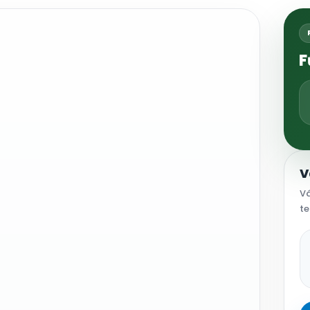
F
V
Vá
te