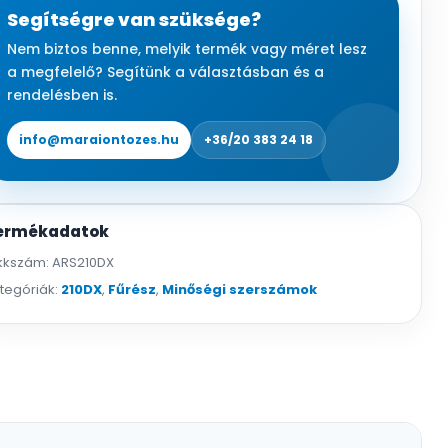
Segítségre van szüksége?
Nem biztos benne, melyik termék vagy méret lesz
a megfelelő? Segítünk a választásban és a
rendelésben is.
info@maraiontozes.hu
+36/20 383 24 18
ermékadatok
kkszám:
ARS210DX
tegóriák:
210DX
,
Fűrész
,
Minőségi szerszámok