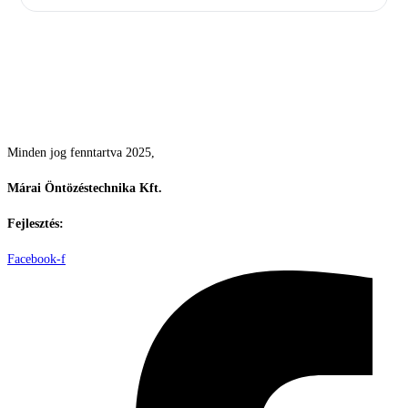
Csodás kertek vízpazarlás nélkül
Minden jog fenntartva 2025,
Márai Öntözéstechnika Kft.
Fejlesztés:
ElysiumGlobal
Facebook-f