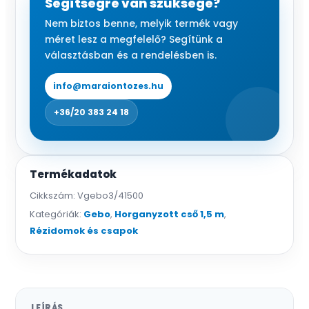
Segítségre van szüksége?
menetes
Nem biztos benne, melyik termék vagy
acél
méret lesz a megfelelő? Segítünk a
cső
választásban és a rendelésben is.
mennyiség
info@maraiontozes.hu
+36/20 383 24 18
Termékadatok
Cikkszám:
Vgebo3/41500
Kategóriák:
Gebo
,
Horganyzott cső 1,5 m
,
Rézidomok és csapok
LEÍRÁS