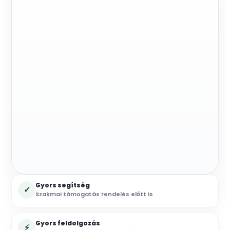
acél
cső
mennyiség
Gyors segítség
✓
Szakmai támogatás rendelés előtt is
Gyors feldolgozás
⚡