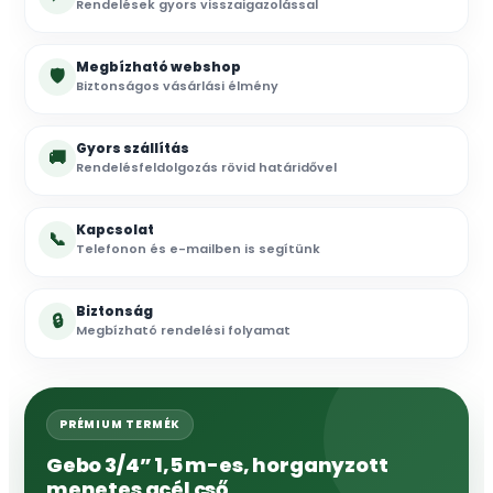
Rendelések gyors visszaigazolással
Megbízható webshop
🛡
Biztonságos vásárlási élmény
Gyors szállítás
🚚
Rendelésfeldolgozás rövid határidővel
Kapcsolat
📞
Telefonon és e-mailben is segítünk
Biztonság
🔒
Megbízható rendelési folyamat
PRÉMIUM TERMÉK
Gebo 3/4” 1,5 m-es, horganyzott
menetes acél cső