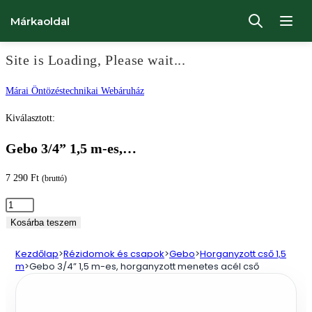
Márkaoldal
Site is Loading, Please wait...
Ugrás
Márai Öntözéstechnikai Webáruház
a
Kiválasztott:
tartalomhoz
Gebo 3/4” 1,5 m-es,…
7 290
Ft
(bruttó)
Gebo
3/4”
Kosárba teszem
1,5
Kezdőlap
>
Rézidomok és csapok
>
Gebo
>
Horganyzott cső 1,5
m-
m
>
Gebo 3/4” 1,5 m-es, horganyzott menetes acél cső
es,
horganyzott
menetes