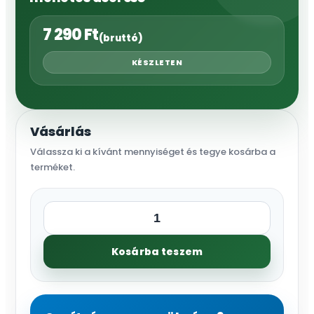
7 290
Ft
(bruttó)
KÉSZLETEN
Vásárlás
Válassza ki a kívánt mennyiséget és tegye kosárba a
terméket.
Gebo
3/4”
Kosárba teszem
1,5
m-
es,
horganyzott