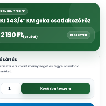
PRÉMIUM TERMÉK
KI 34 3/4″ KM geka csatlakozó réz
2 190
Ft
KÉSZLETEN
(bruttó)
ásárlás
lassza ki a kívánt mennyiséget és tegye kosárba a
rméket.
Kosárba teszem
GKI
34
3/4"