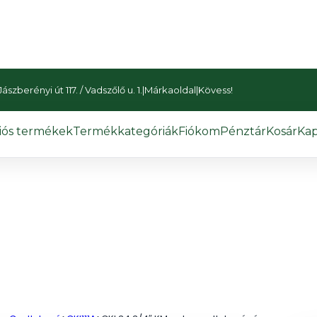
szberényi út 117. / Vadszőlő u. 1.
|
Márkaoldal
|
Kövess!
iós termékek
Termékkategóriák
Fiókom
Pénztár
Kosár
Kap