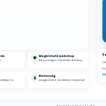
T
zás
Megbízható webshop
🛡
s
Biztonságos vásárlási élmény
Ci
l
Ka
sz
Biztonság
🔒
ailben is
Megbízható rendelési folyamat