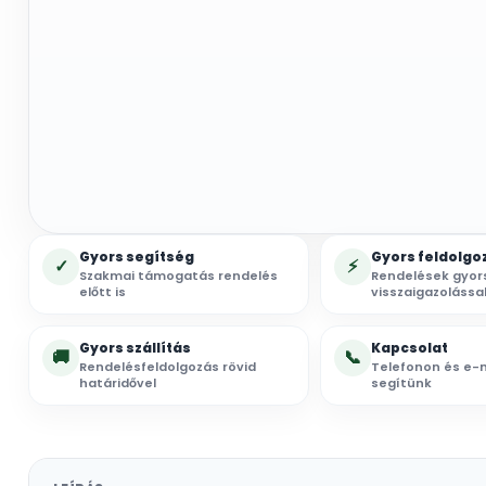
Gyors segítség
Gyors feldolgo
✓
⚡
Szakmai támogatás rendelés
Rendelések gyor
előtt is
visszaigazolássa
Gyors szállítás
Kapcsolat
🚚
📞
Rendelésfeldolgozás rövid
Telefonon és e-m
határidővel
segítünk