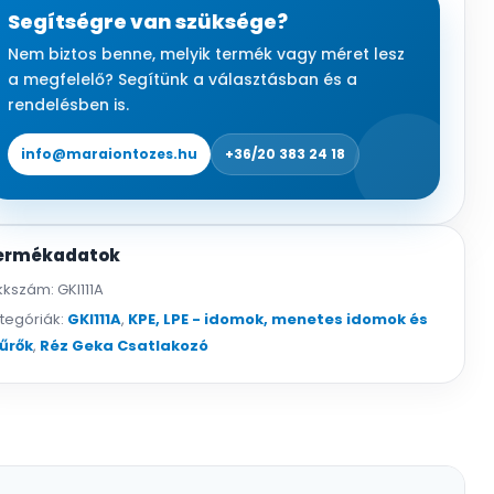
KM
Segítségre van szüksége?
geka
Nem biztos benne, melyik termék vagy méret lesz
csatlakozó
a megfelelő? Segítünk a választásban és a
réz
rendelésben is.
mennyiség
info@maraiontozes.hu
+36/20 383 24 18
ermékadatok
kkszám:
GKI111A
tegóriák:
GKI111A
,
KPE, LPE - idomok, menetes idomok és
űrők
,
Réz Geka Csatlakozó