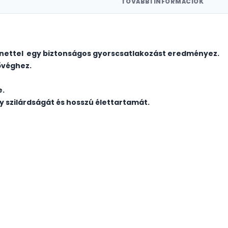
TOVÁBBI INFORMÁCIÓK
enettel egy biztonságos gyorscsatlakozást eredményez.
ővéghez.
e.
 szilárdságát és hosszú élettartamát.