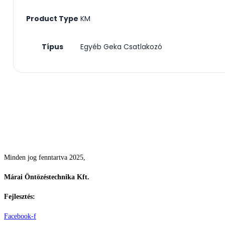
Product Type
KM
Típus
Egyéb Geka Csatlakozó
Csodás kertek vízpazarlás nélkül
Minden jog fenntartva 2025,
Márai Öntözéstechnika Kft.
Fejlesztés:
ElysiumGlobal
Facebook-f