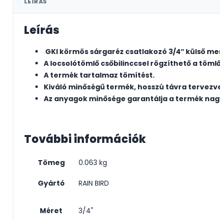
LEÍRÁS
Leírás
GKI körmös sárgaréz csatlakozó 3/4″ külső m
A locsolótömlő csőbilinccsel rögzíthető a töml
A termék tartalmaz tömítést.
Kiváló minőségű termék, hosszú távra tervezv
Az anyagok minősége garantálja a termék nagy
További információk
Tömeg
0.063 kg
Gyártó
RAIN BIRD
Méret
3/4"