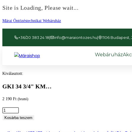
Site is Loading, Please wait...
Ugrás
Márai Öntözéstechnikai Webáruház
a
tartalomhoz
+36/20 383 24 18
|
info@maraiontozes.hu
|
1106 Budapest, Já
Webáruház
Akc
Kiválasztott:
GKI 34 3/4" KM…
2 190
Ft
(bruttó)
GKI
34
Kosárba teszem
3/4"