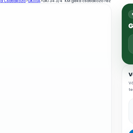
a Csatlakozó
>
GKI111A
>
GKI 34 3/4″ KM geka csatlakozó réz
G
V
Vá
te