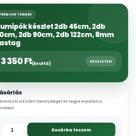
PRÉMIUM TERMÉK
umipók készlet 2db 45cm, 2db
0cm, 2db 90cm, 2db 122cm, 8mm
astag
3 350
Ft
KÉSZLETEN
(bruttó)
ásárlás
lassza ki a kívánt mennyiséget és tegye kosárba a
rméket.
Kosárba teszem
Gumipók