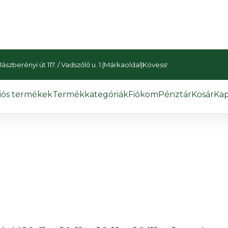
szberényi út 117. / Vadszőlő u. 1.
|
Márkaoldal
|
Kövess!
iós termékek
Termékkategóriák
Fiókom
Pénztár
Kosár
Kap