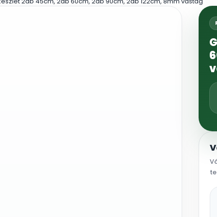
észlet 2db 45cm, 2db 60cm, 2db 90cm, 2db 122cm, 8mm vastag
G
6
v
V
Vá
te