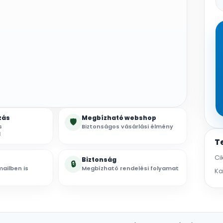
zás
Megbízható webshop
🛡
s
Biztonságos vásárlási élmény
l
T
Ci
Biztonság
🔒
ailben is
Megbízható rendelési folyamat
Ka