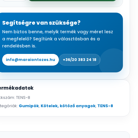
készlet
2db
45cm,
Segítségre van szüksége?
2db
Nem biztos benne, melyik termék vagy méret lesz
60cm,
a megfelelő? Segítünk a választásban és a
2db
rendelésben is.
90cm,
2db
info@maraiontozes.hu
+36/20 383 24 18
122cm,
8mm
vastag
ermékadatok
mennyiség
kkszám:
TENS-8
tegóriák:
Gumipók
,
Kötelek, kötöző anyagok
,
TENS-8