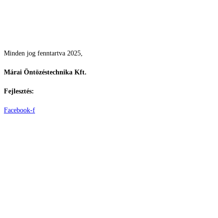
Csodás kertek vízpazarlás nélkül
Minden jog fenntartva 2025,
Márai Öntözéstechnika Kft.
Fejlesztés:
ElysiumGlobal
Facebook-f