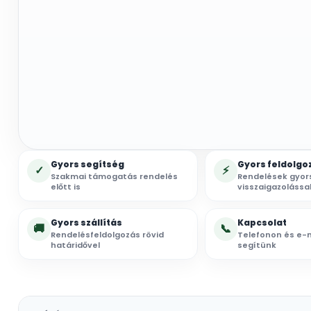
Gyors segítség
Gyors feldolgo
✓
⚡
Szakmai támogatás rendelés
Rendelések gyor
előtt is
visszaigazolássa
Gyors szállítás
Kapcsolat
🚚
📞
Rendelésfeldolgozás rövid
Telefonon és e-m
határidővel
segítünk