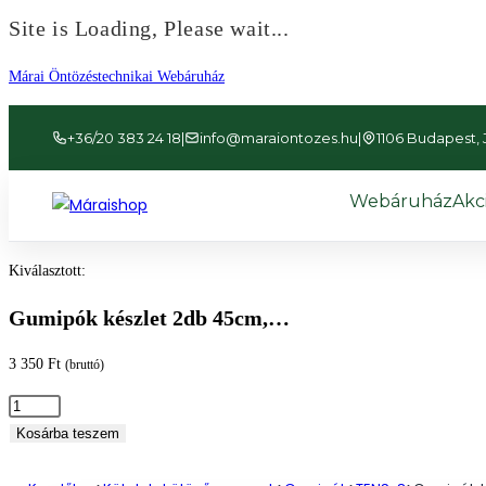
Site is Loading, Please wait...
Ugrás
Márai Öntözéstechnikai Webáruház
a
tartalomhoz
+36/20 383 24 18
|
info@maraiontozes.hu
|
1106 Budapest, Já
Webáruház
Akc
Kiválasztott:
Gumipók készlet 2db 45cm,…
3 350
Ft
(bruttó)
Gumipók
készlet
Kosárba teszem
2db