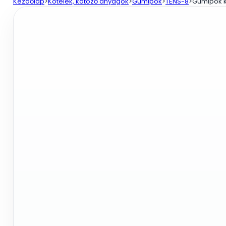
45cm,
Kezdőlap
>
Kötelek, kötöző anyagok
>
Gumipók
>
TENS-8
>
Gumipók k
2db
60cm,
2db
90cm,
2db
122cm,
8mm
vastag
mennyiség