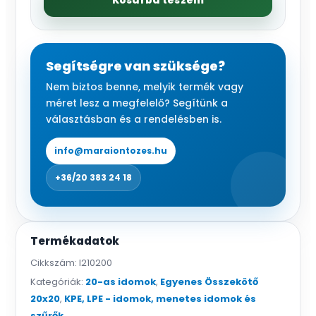
Kosárba teszem
20x20
mennyiség
Segítségre van szüksége?
Nem biztos benne, melyik termék vagy
méret lesz a megfelelő? Segítünk a
választásban és a rendelésben is.
info@maraiontozes.hu
+36/20 383 24 18
Termékadatok
Cikkszám:
I210200
Kategóriák:
20-as idomok
,
Egyenes Összekötő
20x20
,
KPE, LPE - idomok, menetes idomok és
szűrők