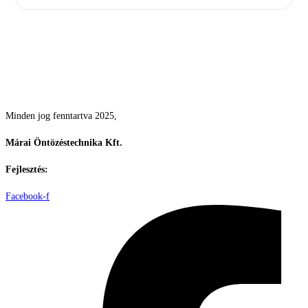
Csodás kertek vízpazarlás nélkül
Minden jog fenntartva 2025,
Márai Öntözéstechnika Kft.
Fejlesztés:
ElysiumGlobal
Facebook-f