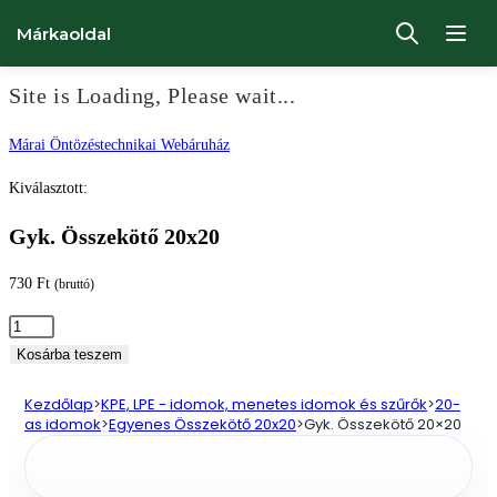
Márkaoldal
Site is Loading, Please wait...
Ugrás
Márai Öntözéstechnikai Webáruház
a
Kiválasztott:
tartalomhoz
Gyk. Összekötő 20x20
730
Ft
(bruttó)
Gyk.
Összekötő
Kosárba teszem
20x20
Kezdőlap
>
KPE, LPE - idomok, menetes idomok és szűrők
>
20-
mennyiség
as idomok
>
Egyenes Összekötő 20x20
>
Gyk. Összekötő 20×20