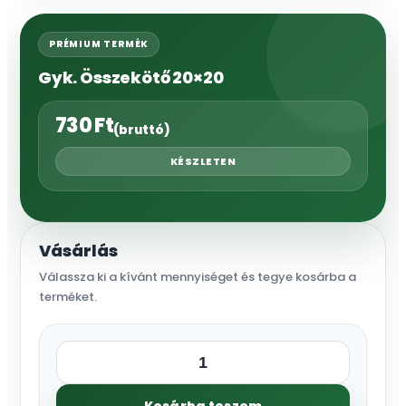
PRÉMIUM TERMÉK
Gyk. Összekötő 20×20
730
Ft
(bruttó)
KÉSZLETEN
Vásárlás
Válassza ki a kívánt mennyiséget és tegye kosárba a
terméket.
Gyk.
Összekötő