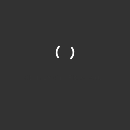
Segítségre van szüksége?
Nem biztos benne, melyik termék vagy
méret lesz a megfelelő? Segítünk a
választásban és a rendelésben is.
info@maraiontozes.hu
+36/20 383 24 18
Termékadatok
Site is Loading, Please wait...
Cikkszám:
HandyGreen
Kategóriák:
Everris Kiegészítő
,
Kézi Szóró
,
Műtrágyák és szerves tápok, talaj kondícionálók,
folyékony szerves készítmények