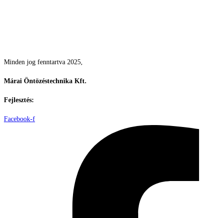
Csodás kertek vízpazarlás nélkül
Minden jog fenntartva 2025,
Márai Öntözéstechnika Kft.
Fejlesztés:
ElysiumGlobal
Facebook-f