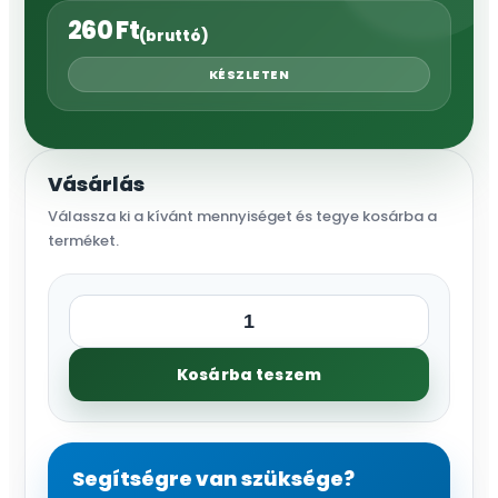
260
Ft
(bruttó)
KÉSZLETEN
Vásárlás
Válassza ki a kívánt mennyiséget és tegye kosárba a
terméket.
Hunter
Színes
Kosárba teszem
zászlók,
Narancs
mennyiség
Segítségre van szüksége?