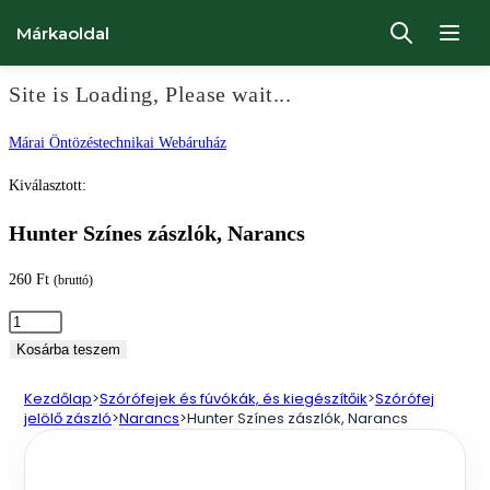
Márkaoldal
Site is Loading, Please wait...
Ugrás
Márai Öntözéstechnikai Webáruház
a
Kiválasztott:
tartalomhoz
Hunter Színes zászlók, Narancs
260
Ft
(bruttó)
Hunter
Színes
Kosárba teszem
zászlók,
Kezdőlap
>
Szórófejek és fúvókák, és kiegészítőik
>
Szórófej
Narancs
jelölő zászló
>
Narancs
>
Hunter Színes zászlók, Narancs
mennyiség