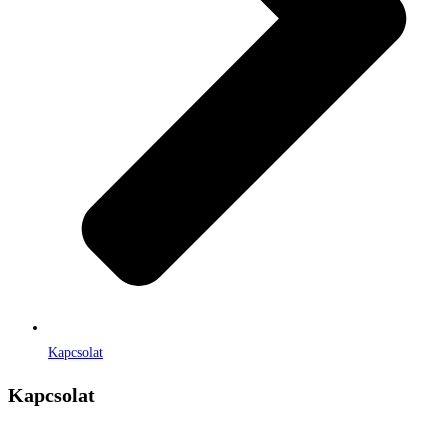
Kapcsolat
Kapcsolat
Címe:
1106 Budapest, Jászberényi út 117. / Vadszőlő u. 1.