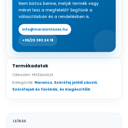
Nem biztos benne, melyik termék vagy
méret lesz a megfelelő? Segítünk a
választásban és a rendelésben is.
info@maraiontozes.hu
+36/20 383 24 18
Termékadatok
Cikkszám:
HHZászló,N.
Kategóriák:
Narancs
,
Szórófej jelölő zászló
,
Szórófejek és fúvókák, és kiegészítőik
LEÍRÁS