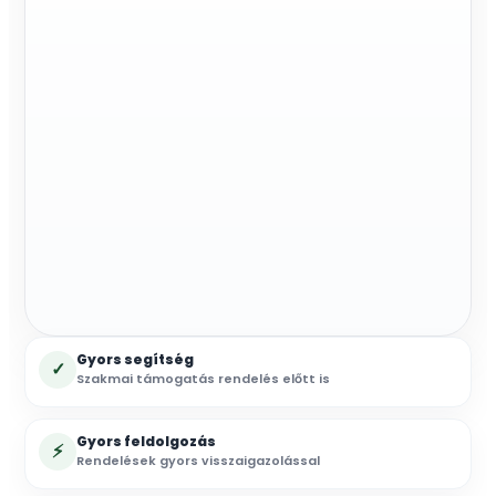
db/csomag
mennyiség
Gyors segítség
✓
Szakmai támogatás rendelés előtt is
Gyors feldolgozás
⚡
Rendelések gyors visszaigazolással