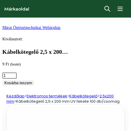
Márkaoldal
Ugrás
Márai Öntözéstechnikai Webáruház
a
Kiválasztott:
tartalomhoz
Kábelkötegelő 2,5 x 200…
9
Ft
(bruttó)
Kábelkötegelő
2,5
Kosárba teszem
x
Kezdőlap
>
Elektromos termékek
>
Kábelkötegelő
>
2,5x200
200
mm
>
Kábelkötegelő 2,5 x 200 mm UV fekete 100 db/csomag
mm
UV
fekete
100