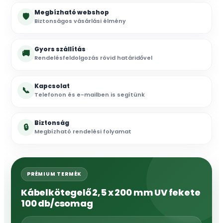
Megbízható webshop
🛡
Biztonságos vásárlási élmény
Gyors szállítás
🚚
Rendelésfeldolgozás rövid határidővel
Kapcsolat
📞
Telefonon és e-mailben is segítünk
Biztonság
🔒
Megbízható rendelési folyamat
PRÉMIUM TERMÉK
Kábelkötegelő 2,5 x 200 mm UV fekete
100 db/csomag