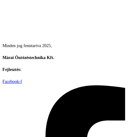
Csodás kertek vízpazarlás nélkül
Minden jog fenntartva 2025,
Márai Öntözéstechnika Kft.
Fejlesztés:
ElysiumGlobal
Facebook-f