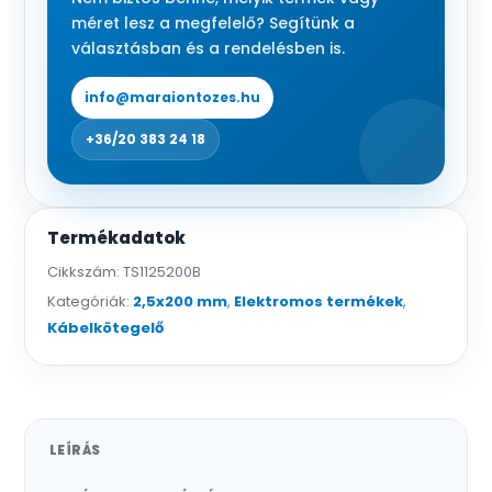
100
méret lesz a megfelelő? Segítünk a
db/csomag
választásban és a rendelésben is.
mennyiség
info@maraiontozes.hu
+36/20 383 24 18
Termékadatok
Cikkszám:
TS1125200B
Kategóriák:
2,5x200 mm
,
Elektromos termékek
,
Kábelkötegelő
LEÍRÁS