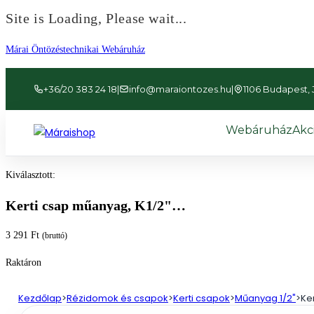
Site is Loading, Please wait...
Ugrás
Márai Öntözéstechnikai Webáruház
a
tartalomhoz
+36/20 383 24 18
|
info@maraiontozes.hu
|
1106 Budapest, Já
Webáruház
Akc
Kiválasztott:
Kerti csap műanyag, K1/2"…
3 291
Ft
(bruttó)
Raktáron
Kezdőlap
>
Rézidomok és csapok
>
Kerti csapok
>
Műanyag 1/2"
>
Ke