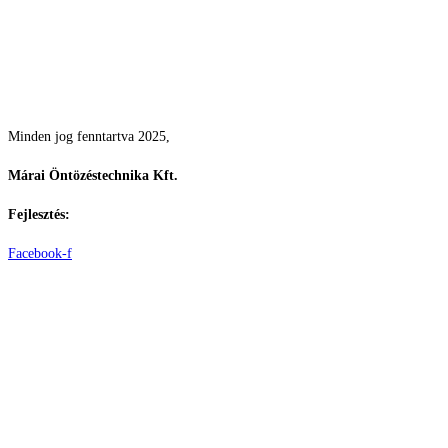
Csodás kertek vízpazarlás nélkül
Minden jog fenntartva 2025,
Márai Öntözéstechnika Kft.
Fejlesztés:
ElysiumGlobal
Facebook-f