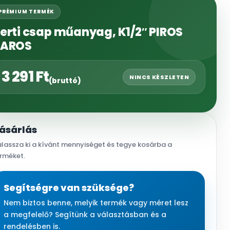
PRÉMIUM TERMÉK
erti csap műanyag, K1/2″ PIROS
AROS
3 291
Ft
NINCS KÉSZLETEN
(bruttó)
ásárlás
lassza ki a kívánt mennyiséget és tegye kosárba a
rméket.
Segítségre van szüksége?
Nem biztos benne, melyik termék vagy méret lesz
a megfelelő? Segítünk a választásban és a
rendelésben is.