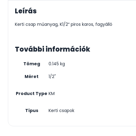
Leírás
Kerti csap műanyag, K1/2″ piros karos, fagyálló
További információk
Tömeg
0.145 kg
Méret
1/2"
Product Type
KM
Típus
Kerti csapok