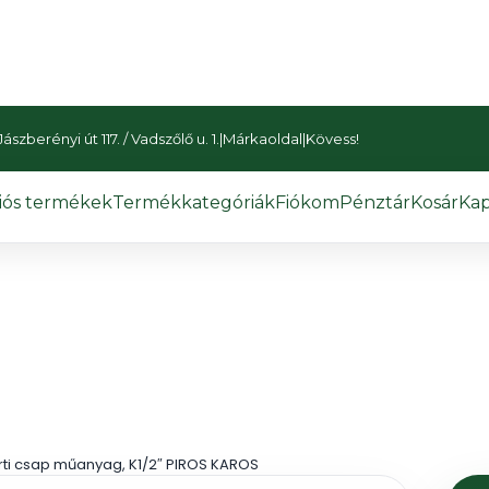
szberényi út 117. / Vadszőlő u. 1.
|
Márkaoldal
|
Kövess!
iós termékek
Termékkategóriák
Fiókom
Pénztár
Kosár
Kap
rti csap műanyag, K1/2″ PIROS KAROS