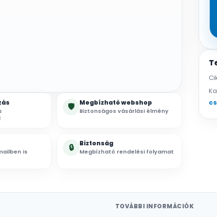
T
Ci
Ka
c
zás
Megbízható webshop
🛡
s
Biztonságos vásárlási élmény
l
Biztonság
🔒
ailben is
Megbízható rendelési folyamat
TOVÁBBI INFORMÁCIÓK