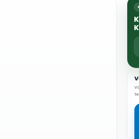
K
K
V
Vá
te