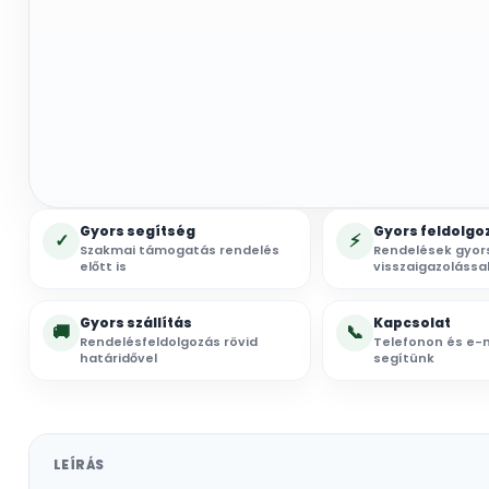
Gyors segítség
Gyors feldolgo
✓
⚡
Szakmai támogatás rendelés
Rendelések gyor
előtt is
visszaigazolássa
Gyors szállítás
Kapcsolat
🚚
📞
Rendelésfeldolgozás rövid
Telefonon és e-m
határidővel
segítünk
LEÍRÁS