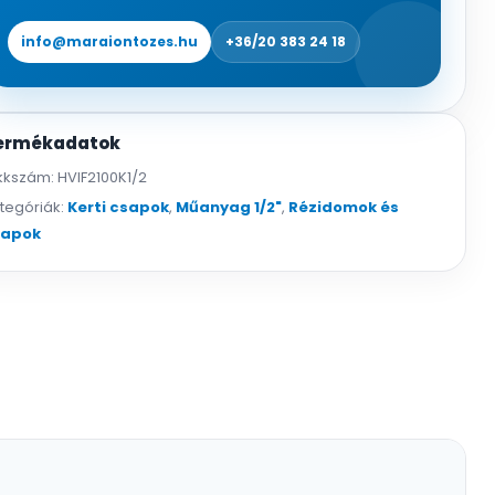
info@maraiontozes.hu
+36/20 383 24 18
ermékadatok
kkszám:
HVIF2100K1/2
tegóriák:
Kerti csapok
,
Műanyag 1/2"
,
Rézidomok és
sapok