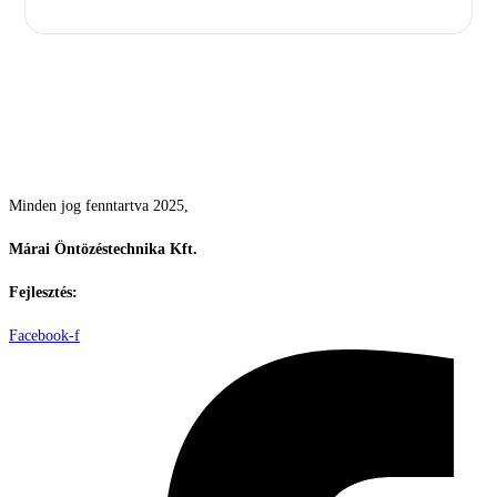
Csodás kertek vízpazarlás nélkül
Minden jog fenntartva 2025,
Márai Öntözéstechnika Kft.
Fejlesztés:
ElysiumGlobal
Facebook-f