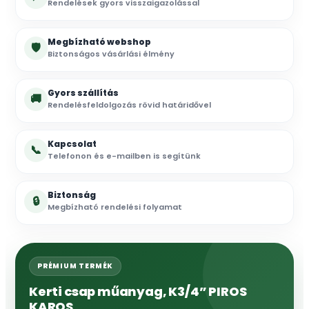
Rendelések gyors visszaigazolással
Megbízható webshop
🛡
Biztonságos vásárlási élmény
Gyors szállítás
🚚
Rendelésfeldolgozás rövid határidővel
Kapcsolat
📞
Telefonon és e-mailben is segítünk
Biztonság
🔒
Megbízható rendelési folyamat
PRÉMIUM TERMÉK
Kerti csap műanyag, K3/4” PIROS
KAROS