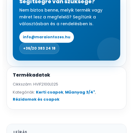
Segítségre van szüksége?
mennyiség
Nem biztos benne, melyik termék vagy
méret lesz a megfelelő? Segítünk a
választásban és a rendelésben is.
info@maraiontozes.hu
+36/20 383 24 18
Termékadatok
Cikkszám:
HVIF2100L025
Kategóriák:
Kerti csapok
,
Műanyag 3/4"
,
Rézidomok és csapok
LEÍRÁS