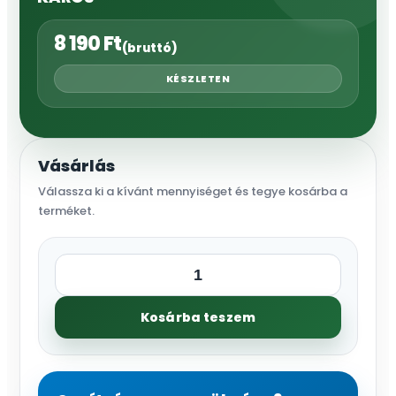
8 190
Ft
(bruttó)
KÉSZLETEN
Vásárlás
Válassza ki a kívánt mennyiséget és tegye kosárba a
terméket.
Kerti
csap
Kosárba teszem
műanyag,
K3/4”
PIROS
KAROS