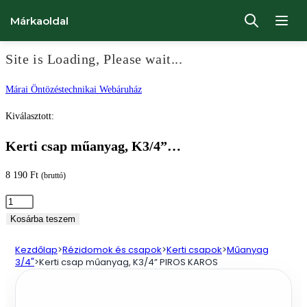
Márkaoldal
Site is Loading, Please wait...
Ugrás
Márai Öntözéstechnikai Webáruház
a
Kiválasztott:
tartalomhoz
Kerti csap műanyag, K3/4”…
8 190
Ft
(bruttó)
Kerti
csap
Kosárba teszem
műanyag,
Kezdőlap
>
Rézidomok és csapok
>
Kerti csapok
>
Műanyag
K3/4”
3/4"
>
Kerti csap műanyag, K3/4” PIROS KAROS
PIROS
KAROS
mennyiség