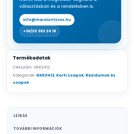
3/4",
választásban és a rendelésben is.
kupungos
tömlővéggel
info@maraiontozes.hu
mennyiség
+36/20 383 24 18
Termékadatok
Cikkszám:
GKK0412
Kategóriák:
GKK0412
,
Kerti csapok
,
Rézidomok és
csapok
LEÍRÁS
TOVÁBBI INFORMÁCIÓK