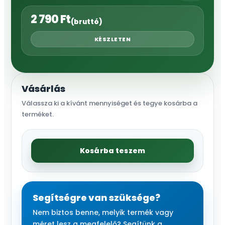
2 790
Ft
(bruttó)
KÉSZLETEN
Vásárlás
Válassza ki a kívánt mennyiséget és tegye kosárba a
terméket.
Kerti
Kosárba teszem
csap
nikkelezett
sárgaréz
1/2",
Segítségre van szüksége?
golyós
Nem biztos benne, melyik termék vagy
bekötés
méret lesz a megfelelő? Segítünk a