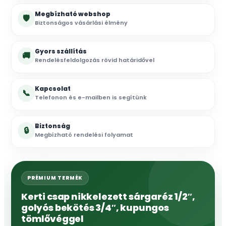
Megbízható webshop
🛡
Biztonságos vásárlási élmény
Gyors szállítás
🚚
Rendelésfeldolgozás rövid határidővel
Kapcsolat
📞
Telefonon és e-mailben is segítünk
Biztonság
🔒
Megbízható rendelési folyamat
PRÉMIUM TERMÉK
Kerti csap nikkelezett sárgaréz 1/2″,
golyós bekötés 3/4″, kupungos
tömlővéggel