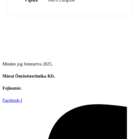
Csodás kertek vízpazarlás nélkül
Minden jog fenntartva 2025,
Márai Öntözéstechnika Kft.
Fejlesztés:
ElysiumGlobal
Facebook-f