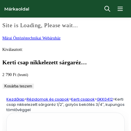
Márkaoldal
Site is Loading, Please wait...
Ugrás
Márai Öntözéstechnikai Webáruház
a
Kiválasztott:
tartalomhoz
Kerti csap nikkelezett sárgaréz…
2 790
Ft
(bruttó)
Kerti
Kosárba teszem
csap
Kezdőlap
>
Rézidomok és csapok
>
Kerti csapok
>
GKK0412
>
Kerti
nikkelezett
csap nikkelezett sárgaréz 1/2″, golyós bekötés 3/4″, kupungos
sárgaréz
tömlővéggel
1/2",
golyós
bekötés