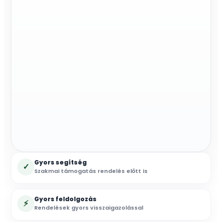
3/4",
kupungos
tömlővéggel
mennyiség
Gyors segítség
✓
Szakmai támogatás rendelés előtt is
Gyors feldolgozás
⚡
Rendelések gyors visszaigazolással