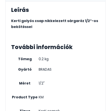
Leírás
Kerti golyós csap nikkelezett sárgaréz 1/2″-os
bekötéssel
További információk
Tömeg
0.2 kg
Gyártó
BRADAS
Méret
1/2"
Product Type
KM
Típus
Kerti csapok