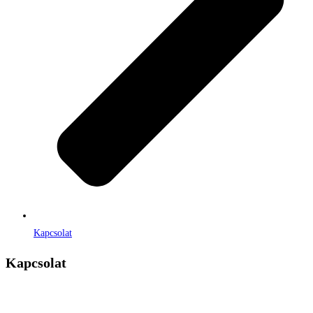
Kapcsolat
Kapcsolat
Címe:
1106 Budapest, Jászberényi út 117. / Vadszőlő u. 1.