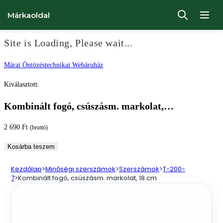
Márkaoldal
Site is Loading, Please wait...
Ugrás
Márai Öntözéstechnikai Webáruház
a
Kiválasztott:
tartalomhoz
Kombinált fogó, csúszásm. markolat,…
2 690
Ft
(bruttó)
Kombinált
Kosárba teszem
fogó,
Kezdőlap
>
Minőségi szerszámok
>
Szerszámok
>
T-200-
csúszásm.
7
>
Kombinált fogó, csúszásm. markolat, 18 cm
markolat,
18
cm
mennyiség