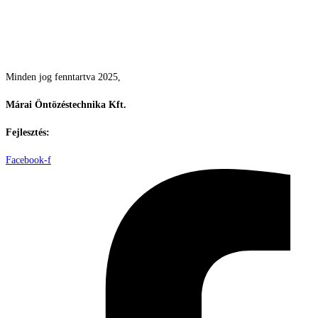
Csodás kertek vízpazarlás nélkül
Minden jog fenntartva 2025,
Márai Öntözéstechnika Kft.
Fejlesztés:
ElysiumGlobal
Facebook-f