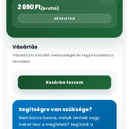
2 690
Ft
(bruttó)
KÉSZLETEN
Vásárlás
Válassza ki a kívánt mennyiséget és tegye kosárba a
terméket.
Kombinált
Kosárba teszem
fogó,
csúszásm.
markolat,
18
Segítségre van szüksége?
cm
Nem biztos benne, melyik termék vagy
mennyiség
méret lesz a megfelelő? Segítünk a