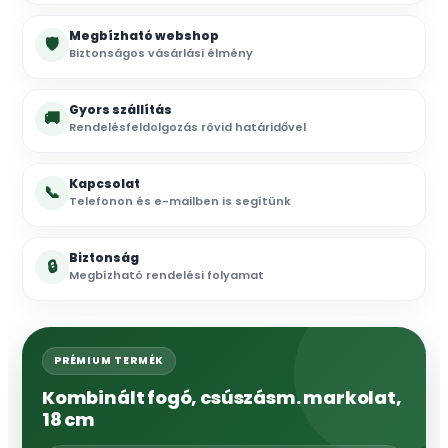
Megbízható webshop
🛡
Biztonságos vásárlási élmény
Gyors szállítás
🚚
Rendelésfeldolgozás rövid határidővel
Kapcsolat
📞
Telefonon és e-mailben is segítünk
Biztonság
🔒
Megbízható rendelési folyamat
PRÉMIUM TERMÉK
Kombinált fogó, csúszásm. markolat,
18 cm