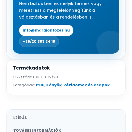
Nem biztos benne, melyik termék vagy
méret lesz a megfelelő? Segítünk a
választásban és a rendelésben is.
info@maraiontozes.hu
+36/20 383 24 18
Termékadatok
Cikkszám:
L06-00-12/90
Kategóriák:
1”BB
,
Könyök
,
Rézidomok és csapok
LEÍRÁS
TOVÁBBI INFORMÁCIÓK