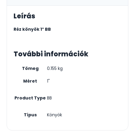
Leírás
Réz könyök 1″ BB
További információk
Tömeg
0.155 kg
Méret
1"
Product Type
BB
Típus
Könyök