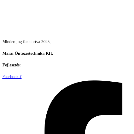
Csodás kertek vízpazarlás nélkül
Minden jog fenntartva 2025,
Márai Öntözéstechnika Kft.
Fejlesztés:
ElysiumGlobal
Facebook-f