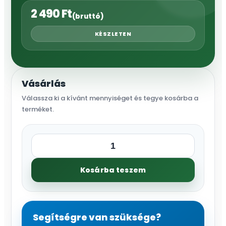
2 490
Ft
(bruttó)
KÉSZLETEN
Vásárlás
Válassza ki a kívánt mennyiséget és tegye kosárba a
terméket.
Könyök
1"
Kosárba teszem
BB
mennyiség
Segítségre van szüksége?