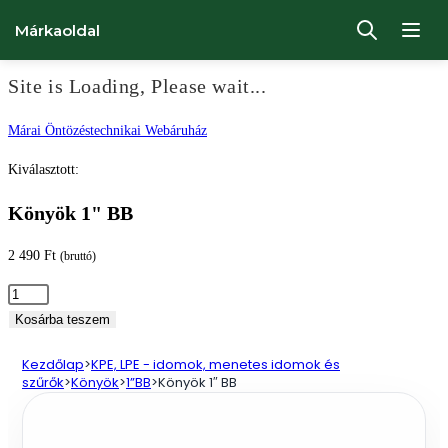
Márkaoldal
Site is Loading, Please wait...
Ugrás
Márai Öntözéstechnikai Webáruház
a
Kiválasztott:
tartalomhoz
Könyök 1" BB
2 490
Ft
(bruttó)
Könyök
1"
Kosárba teszem
BB
Kezdőlap
>
KPE, LPE - idomok, menetes idomok és
mennyiség
szűrők
>
Könyök
>
1”BB
>
Könyök 1″ BB