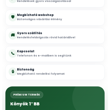
Rendelések gyors visszaigazolással
Megbízható webshop
🛡
Biztonságos vásárlási élmény
Gyors szállítás
🚚
Rendelésfeldolgozás rövid határidővel
Kapcsolat
📞
Telefonon és e-mailben is segítünk
Biztonság
🔒
Megbízható rendelési folyamat
PRÉMIUM TERMÉK
Könyök 1″ BB