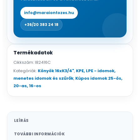
info@maraiontozes.hu
+36/20 383 24 18
Termékadatok
Cikkszám:
I82416C
Kategóriák:
Könyök 16xK3/4"
,
KPE, LPE - idomok,
menetes idomok és szűrők
,
Kúpos idomok 25-ös,
20-as, 16-os
LEÍRÁS
TOVÁBBI INFORMÁCIÓK