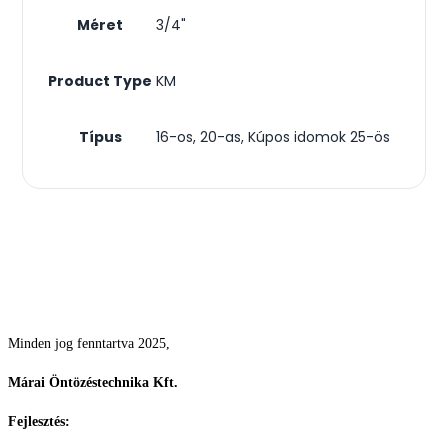
Méret
3/4"
Product Type
KM
Típus
16-os, 20-as, Kúpos idomok 25-ös
Csodás kertek vízpazarlás nélkül
Minden jog fenntartva 2025,
Márai Öntözéstechnika Kft.
Fejlesztés:
ElysiumGlobal