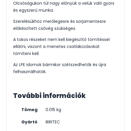
Olcsóságukon túl nagy előnyük a velük való gyors
és egyszerű munka.
Szerelésükhöz merőlegesre és sorjamentesre
előkészített csővég szükséges.
A tokos részeket nem kell kiegészítő tömítéssel
ellátni, viszont a menetes csatlakozásokat
tömíteni kell.
Az LPE idomok bármikor szétszedhetők és újra
felhasználhatók.
További információk
Tömeg
0.015 kg
Gyártó
IRRITEC