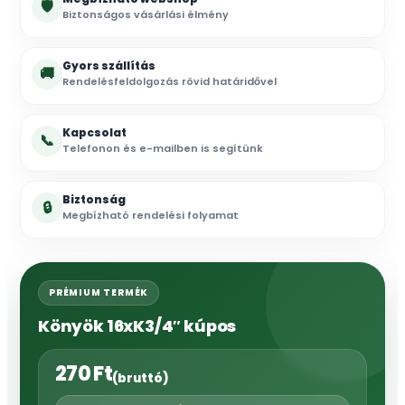
🛡
Biztonságos vásárlási élmény
Gyors szállítás
🚚
Rendelésfeldolgozás rövid határidővel
Kapcsolat
📞
Telefonon és e-mailben is segítünk
Biztonság
🔒
Megbízható rendelési folyamat
PRÉMIUM TERMÉK
Könyök 16xK3/4″ kúpos
270
Ft
(bruttó)