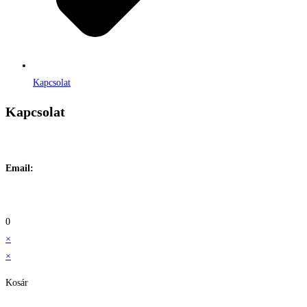
Kapcsolat
Kapcsolat
Címe:
1106 Budapest, Jászberényi út 117. / Vadszőlő u. 1.
Email:
info@maraiontozes.hu
Telefonszám:
06 20 383 2418
0
×
×
Kosár