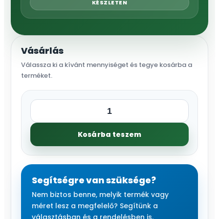
KÉSZLETEN
Vásárlás
Válassza ki a kívánt mennyiséget és tegye kosárba a
terméket.
Könyök
16xK3/4"
Kosárba teszem
kúpos
mennyiség
Segítségre van szüksége?
Nem biztos benne, melyik termék vagy
méret lesz a megfelelő? Segítünk a
választásban és a rendelésben is.