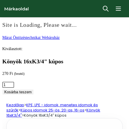
Márkaoldal
Site is Loading, Please wait...
Ugrás
Márai Öntözéstechnikai Webáruház
a
Kiválasztott:
tartalomhoz
Könyök 16xK3/4" kúpos
270
Ft
(bruttó)
Könyök
16xK3/4"
Kosárba teszem
kúpos
Kezdőlap
>
KPE, LPE - idomok, menetes idomok és
mennyiség
szűrők
>
Kúpos idomok 25-ös, 20-as, 16-os
>
Könyök
16xK3/4"
>
Könyök 16xK3/4″ kúpos