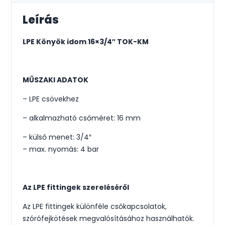
Leírás
LPE Könyök idom 16×3/4″ TOK-KM
MŰSZAKI ADATOK
– LPE csövekhez
– alkalmazható csőméret: 16 mm
– külső menet: 3/4″
– max. nyomás: 4 bar
Az LPE fittingek szereléséről
Az LPE fittingek különféle csőkapcsolatok,
szórófejkötések megvalósításához használhatók.