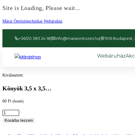
Site is Loading, Please wait...
Ugrás
Márai Öntözéstechnikai Webáruház
a
tartalomhoz
+36/20 383 24 18
|
info@maraiontozes.hu
|
1106 Budapest, Já
Webáruház
Akc
Kiválasztott:
Könyök 3,5 x 3,5…
60
Ft
(bruttó)
Könyök
3,5
Kosárba teszem
x