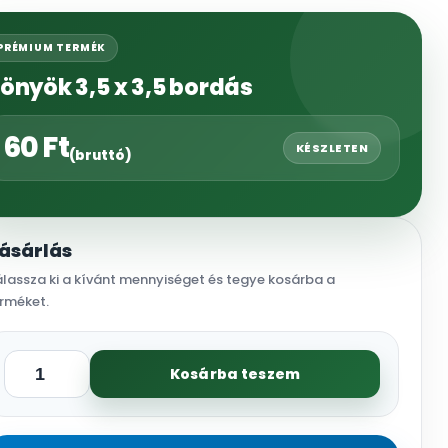
PRÉMIUM TERMÉK
önyök 3,5 x 3,5 bordás
60
Ft
KÉSZLETEN
(bruttó)
ásárlás
lassza ki a kívánt mennyiséget és tegye kosárba a
rméket.
Kosárba teszem
Könyök
3,5
x