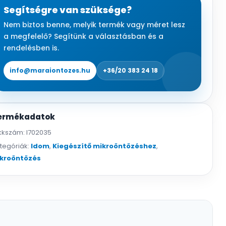
3,5
Segítségre van szüksége?
bordás
Nem biztos benne, melyik termék vagy méret lesz
mennyiség
a megfelelő? Segítünk a választásban és a
rendelésben is.
info@maraiontozes.hu
+36/20 383 24 18
ermékadatok
kkszám:
I702035
tegóriák:
Idom
,
Kiegészítő mikroöntözéshez
,
kroöntözés