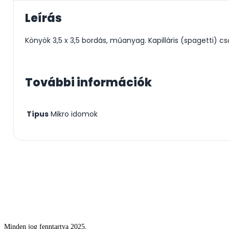
Leírás
Könyök 3,5 x 3,5 bordás, műanyag. Kapilláris (spagetti) c
További információk
Típus
Mikro idomok
Csodás kertek vízpazarlás nélkül
Minden jog fenntartva 2025,