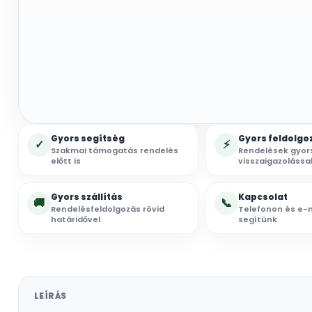
Gyors segítség
Gyors feldolgo
✓
⚡
Szakmai támogatás rendelés
Rendelések gyor
előtt is
visszaigazolássa
Gyors szállítás
Kapcsolat
🚚
📞
Rendelésfeldolgozás rövid
Telefonon és e-m
határidővel
segítünk
LEÍRÁS