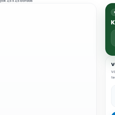
yök 3,5 x 3,5 bordás
K
V
Vá
te