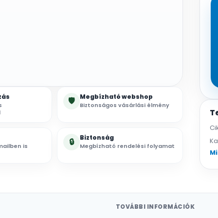
zás
Megbízható webshop
🛡
s
Biztonságos vásárlási élmény
T
l
Ci
Biztonság
🔒
Ka
ailben is
Megbízható rendelési folyamat
Mi
TOVÁBBI INFORMÁCIÓK