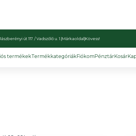
szberényi út 117. / Vadszőlő u. 1.
|
Márkaoldal
|
Kövess!
iós termékek
Termékkategóriák
Fiókom
Pénztár
Kosár
Kap