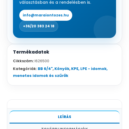
választásban és a rendelésben is.
info@maraiontozes.hu
+36/20 383 24 18
Termékadatok
Cikkszám:
I626500
Kategóriák:
BB 6/4"
,
Könyök
,
KPE, LPE - idomok,
menetes idomok és szűrők
LEÍRÁS