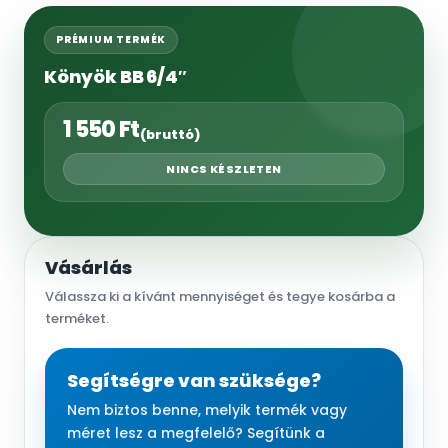
PRÉMIUM TERMÉK
Könyök BB 6/4″
1 550
Ft
(bruttó)
NINCS KÉSZLETEN
Vásárlás
Válassza ki a kívánt mennyiséget és tegye kosárba a
terméket.
Segítségre van szüksége?
Nem biztos benne, melyik termék vagy
méret lesz a megfelelő? Segítünk a