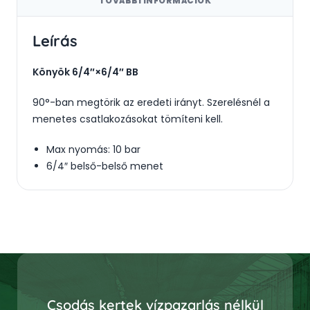
TOVÁBBI INFORMÁCIÓK
Leírás
Könyök 6/4″×6/4″ BB
90°-ban megtörik az eredeti irányt. Szerelésnél a
menetes csatlakozásokat tömíteni kell.
Max nyomás: 10 bar
6/4″ belső-belső menet
Csodás kertek vízpazarlás nélkül