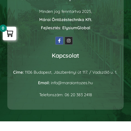
Minden jog fenntartva 2025,
Márai Öntözéstechnika Kft.
Fejlesztés:
ElysiumGlobal
0
Kapcsolat
Címe:
1106 Budapest, Jászberényi út 117. / Vadszőlő u. 1.
Email:
info@maraiontozes.hu
Telefonszám:
06 20 383 2418