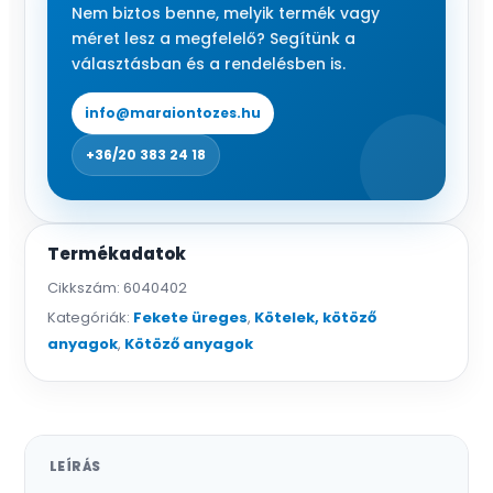
fm
Nem biztos benne, melyik termék vagy
mennyiség
méret lesz a megfelelő? Segítünk a
választásban és a rendelésben is.
info@maraiontozes.hu
+36/20 383 24 18
Termékadatok
Cikkszám:
6040402
Kategóriák:
Fekete üreges
,
Kötelek, kötöző
anyagok
,
Kötöző anyagok
LEÍRÁS