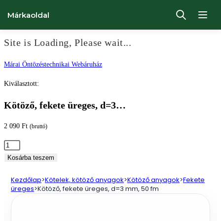
Márkaoldal
Site is Loading, Please wait...
Ugrás
Márai Öntözéstechnikai Webáruház
a
Kiválasztott:
tartalomhoz
Kötöző, fekete üreges, d=3…
2 090
Ft
(bruttó)
Kötöző,
fekete
Kosárba teszem
üreges,
Kezdőlap
>
Kötelek, kötöző anyagok
>
Kötöző anyagok
>
Fekete
d=3
üreges
>
Kötöző, fekete üreges, d=3 mm, 50 fm
mm,
50
fm