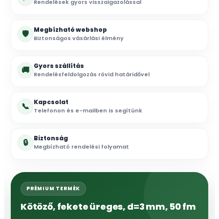
Rendelések gyors visszaigazolással
Megbízható webshop
🛡
Biztonságos vásárlási élmény
Gyors szállítás
🚚
Rendelésfeldolgozás rövid határidővel
Kapcsolat
📞
Telefonon és e-mailben is segítünk
Biztonság
🔒
Megbízható rendelési folyamat
PRÉMIUM TERMÉK
Kötöző, fekete üreges, d=3 mm, 50 fm