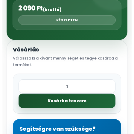
2 090
Ft
(bruttó)
KÉSZLETEN
Vásárlás
Válassza ki a kívánt mennyiséget és tegye kosárba a
terméket.
Kötöző,
fekete
Kosárba teszem
üreges,
d=3
mm,
50
Segítségre van szüksége?