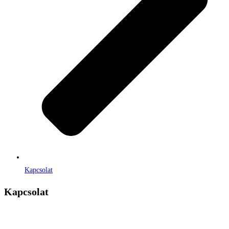
Kapcsolat
Kapcsolat
Címe:
1106 Budapest, Jászberényi út 117. / Vadszőlő u. 1.