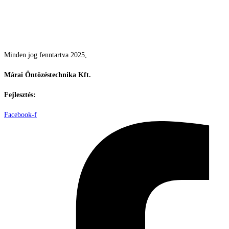
Csodás kertek vízpazarlás nélkül
Minden jog fenntartva 2025,
Márai Öntözéstechnika Kft.
Fejlesztés:
ElysiumGlobal
Facebook-f