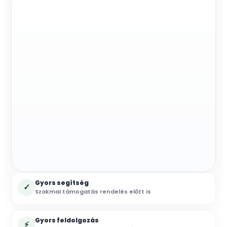
mennyiség
Gyors segítség
✓
Szakmai támogatás rendelés előtt is
Gyors feldolgozás
⚡