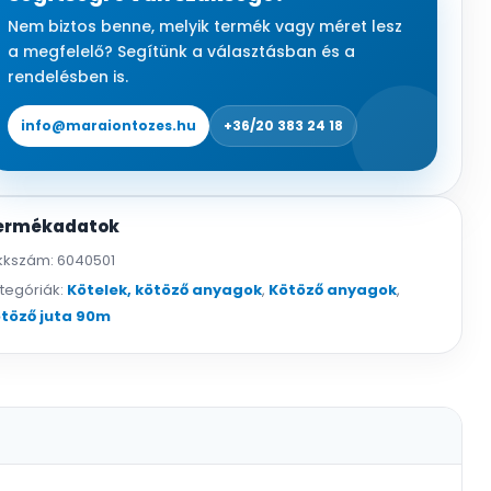
g,
Nem biztos benne, melyik termék vagy méret lesz
90
a megfelelő? Segítünk a választásban és a
m
rendelésben is.
mennyiség
info@maraiontozes.hu
+36/20 383 24 18
ermékadatok
kkszám:
6040501
tegóriák:
Kötelek, kötöző anyagok
,
Kötöző anyagok
,
töző juta 90m