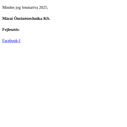
Minden jog fenntartva 2025,
Márai Öntözéstechnika Kft.
Fejlesztés:
ElysiumGlobal
Facebook-f