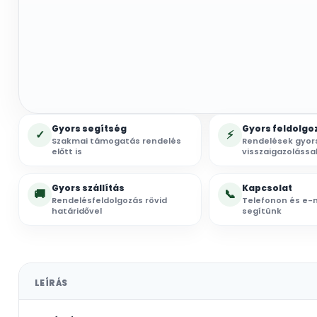
Gyors segítség
Gyors feldolgo
✓
⚡
Szakmai támogatás rendelés
Rendelések gyor
előtt is
visszaigazolássa
Gyors szállítás
Kapcsolat
🚚
📞
Rendelésfeldolgozás rövid
Telefonon és e-m
határidővel
segítünk
LEÍRÁS