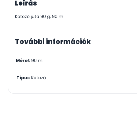
Leírás
Kötöző juta 90 g, 90 m
További információk
Méret
90 m
Típus
Kötöző
Csodás kertek vízpazarlás nélkül