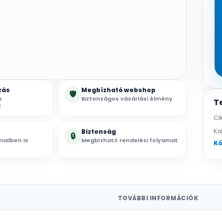
zás
Megbízható webshop
🛡
s
Biztonságos vásárlási élmény
T
l
Ci
Ka
Biztonság
🔒
ailben is
Megbízható rendelési folyamat
Kö
TOVÁBBI INFORMÁCIÓK