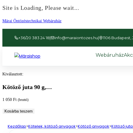
Site is Loading, Please wait...
Ugrás
Márai Öntözéstechnikai Webáruház
a
tartalomhoz
+36/20 383 24 18
|
info@maraiontozes.hu
|
1106 Budapest, Já
Webáruház
Akc
Kiválasztott:
Kötöző juta 90 g,…
1 050
Ft
(bruttó)
Kötöző
Kosárba teszem
juta
90
Kezdőlap
>
Kötelek, kötöző anyagok
>
Kötöző anyagok
>
Kötöző jut