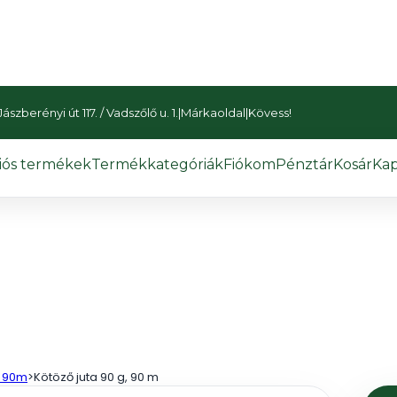
szberényi út 117. / Vadszőlő u. 1.
|
Márkaoldal
|
Kövess!
iós termékek
Termékkategóriák
Fiókom
Pénztár
Kosár
Kap
a 90m
>
Kötöző juta 90 g, 90 m