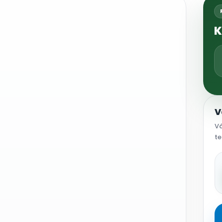
K
V
Vá
te