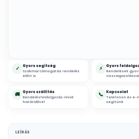
Gyors segítség
Gyors feldolgo
✓
⚡
Szakmai támogatás rendelés
Rendelések gyor
előtt is
visszaigazolássa
Gyors szállítás
Kapcsolat
🚚
📞
Rendelésfeldolgozás rövid
Telefonon és e-m
határidővel
segítünk
LEÍRÁS