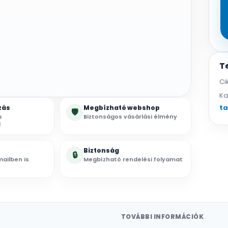
T
Ci
Ka
ta
zás
Megbízható webshop
🛡
s
Biztonságos vásárlási élmény
l
Biztonság
🔒
ailben is
Megbízható rendelési folyamat
TOVÁBBI INFORMÁCIÓK