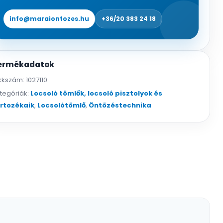
info@maraiontozes.hu
+36/20 383 24 18
ermékadatok
kkszám:
1027110
tegóriák:
Locsoló tömlők, locsoló pisztolyok és
rtozékaik
,
Locsolótömlő
,
Öntözéstechnika