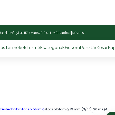
szberényi út 117. / Vadszőlő u. 1.
|
Márkaoldal
|
Kövess!
iós termékek
Termékkategóriák
Fiókom
Pénztár
Kosár
Kap
zéstechnika
>
Locsolótömlő
>
Locsolótömlő, 19 mm (3/4″), 20 m Q4