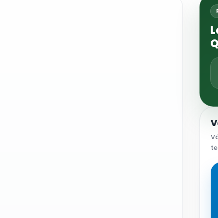
L
V
Vá
te