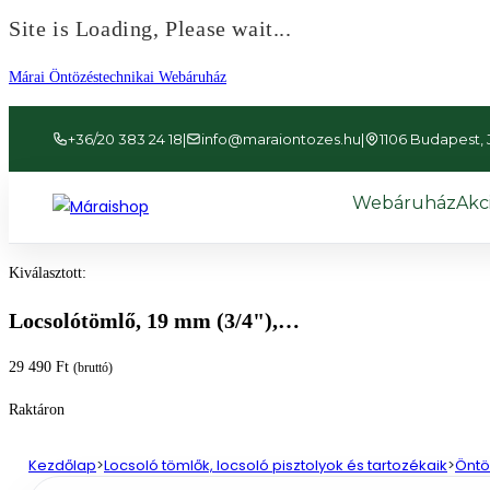
Site is Loading, Please wait...
Ugrás
Márai Öntözéstechnikai Webáruház
a
tartalomhoz
+36/20 383 24 18
|
info@maraiontozes.hu
|
1106 Budapest, Já
Webáruház
Akc
Kiválasztott:
Locsolótömlő, 19 mm (3/4"),…
29 490
Ft
(bruttó)
Raktáron
Kezdőlap
>
Locsoló tömlők, locsoló pisztolyok és tartozékaik
>
Öntö