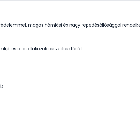
édelemmel, magas hámlási és nagy repedésállósággal rendelkez
ömlők és a csatlakozók összeillesztését
is