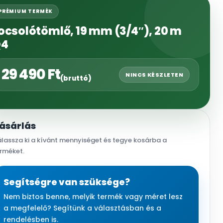
PRÉMIUM TERMÉK
ocsolótömlő, 19 mm (3/4″), 20 m
Q4
29 490
Ft
NINCS KÉSZLETEN
(bruttó)
ásárlás
lassza ki a kívánt mennyiséget és tegye kosárba a
rméket.
Segítségre van szüksége?
Nem biztos benne, melyik termék vagy méret lesz
a megfelelő? Segítünk a választásban és a
rendelésben is.