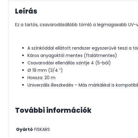
Leírás
Ez a tartós, csavarodásállóbb tömlő a legmagasabb UV-v
A színkóddal ellátott rendszer egyszerűvé teszi a t
Káros anyagoktól mentes (ftalátmentes)
Csavarodási ellenállás szintje 4 (5-ből)
Ø 19 mm (3/4 ”)
Hossza: 20 m
Univerzális illeszkedés – Más márkákkal is kompatibil
További információk
Gyártó
FISKARS