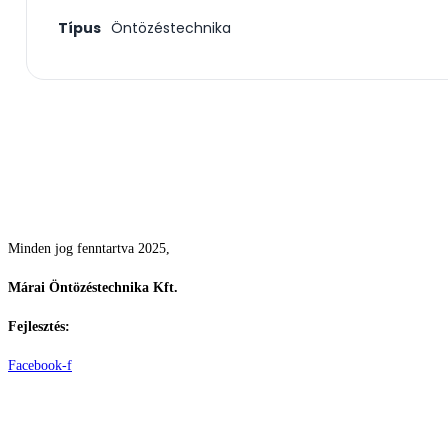
Típus
Öntözéstechnika
Csodás kertek vízpazarlás nélkül
Minden jog fenntartva 2025,
Márai Öntözéstechnika Kft.
Fejlesztés:
ElysiumGlobal
Facebook-f