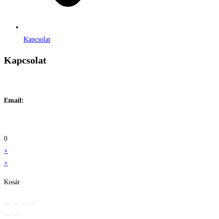
Kapcsolat
Kapcsolat
Címe:
1106 Budapest, Jászberényi út 117. / Vadszőlő u. 1.
Email:
info@maraiontozes.hu
Telefonszám:
06 20 383 2418
0
×
×
Kosár