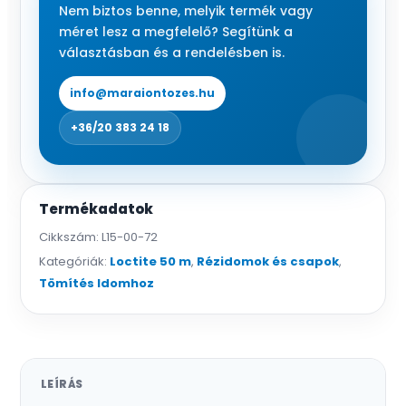
Nem biztos benne, melyik termék vagy
méret lesz a megfelelő? Segítünk a
választásban és a rendelésben is.
info@maraiontozes.hu
+36/20 383 24 18
Termékadatok
Cikkszám:
L15-00-72
Kategóriák:
Loctite 50 m
,
Rézidomok és csapok
,
Tömítés Idomhoz
LEÍRÁS