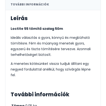
TOVÁBBI INFORMÁCIÓK
Leírás
Loctite 55 tömítő szalag 50m
Ideális választás a gyors, könnyű és megbízható
tömítésre. Fém és műanyag menetek gyors,
egyszerű és tiszta tömítésére tervezve. Azonnali
terhelhetőséget biztosít.
A menetes kötésünket vissza tudjuk állítani egy
negyed fordulattal anélkül, hogy szívárgás lépne
fel.
További információk
Tömeg
0.05 kg