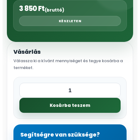
3 850
Ft
(bruttó)
KÉSZLETEN
Vásárlás
Válassza ki a kívánt mennyiséget és tegye kosárba a
terméket.
Loctite
55
Kosárba teszem
Teflonzsinór,
50
m
mennyiség
Segítségre van szüksége?