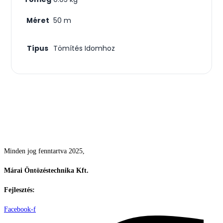
Méret
50 m
Típus
Tömítés Idomhoz
Csodás kertek vízpazarlás nélkül
Minden jog fenntartva 2025,
Márai Öntözéstechnika Kft.
Fejlesztés:
ElysiumGlobal
Facebook-f