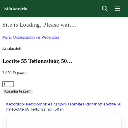
Márkaoldal
Site is Loading, Please wait...
Ugrás
Márai Öntözéstechnikai Webáruház
a
Kiválasztott:
tartalomhoz
Loctite 55 Teflonzsinór, 50…
3 850
Ft
(bruttó)
Loctite
55
Kosárba teszem
Teflonzsinór,
Kezdőlap
>
Rézidomok és csapok
>
Tömítés Idomhoz
>
Loctite 50
50
m
>
Loctite 55 Teflonzsinór, 50 m
m
mennyiség