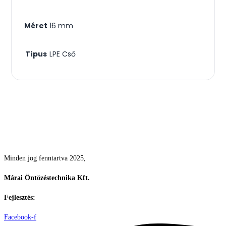
Méret
16 mm
Típus
LPE Cső
Csodás kertek vízpazarlás nélkül
Minden jog fenntartva 2025,
Márai Öntözéstechnika Kft.
Fejlesztés:
ElysiumGlobal
Facebook-f