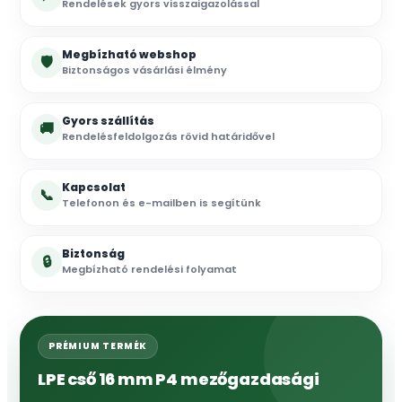
Rendelések gyors visszaigazolással
Megbízható webshop
🛡
Biztonságos vásárlási élmény
Gyors szállítás
🚚
Rendelésfeldolgozás rövid határidővel
Kapcsolat
📞
Telefonon és e-mailben is segítünk
Biztonság
🔒
Megbízható rendelési folyamat
PRÉMIUM TERMÉK
LPE cső 16 mm P4 mezőgazdasági