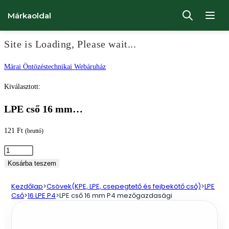
Márkaoldal
Site is Loading, Please wait...
Ugrás
Márai Öntözéstechnikai Webáruház
a
Kiválasztott:
tartalomhoz
LPE cső 16 mm…
121
Ft
(bruttó)
LPE
cső
Kosárba teszem
16
Kezdőlap
>
Csövek(KPE, LPE, csepegtető és fejbekötő cső)
>
LPE
mm
Cső
>
16 LPE P4
>
LPE cső 16 mm P4 mezőgazdasági
P4
mezőgazdasági
mennyiség