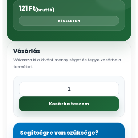
121
Ft
(bruttó)
KÉSZLETEN
Vásárlás
Válassza ki a kívánt mennyiséget és tegye kosárba a
terméket.
LPE
cső
Kosárba teszem
16
mm
P4
mezőgazdasági
Segítségre van szüksége?