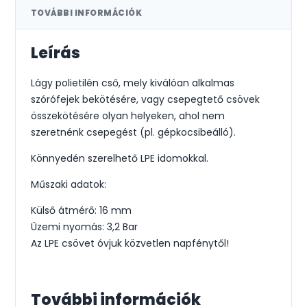
TOVÁBBI INFORMÁCIÓK
Leírás
Lágy polietilén cső, mely kiválóan alkalmas
szórófejek bekötésére, vagy csepegtető csövek
összekötésére olyan helyeken, ahol nem
szeretnénk csepegést (pl. gépkocsibeálló).
Könnyedén szerelhető LPE idomokkal.
Műszaki adatok:
Külső átmérő: 16 mm
Üzemi nyomás: 3,2 Bar
Az LPE csövet óvjuk közvetlen napfénytől!
További információk