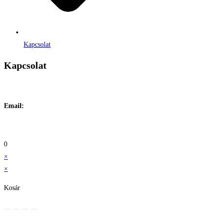
Kapcsolat
Kapcsolat
Címe:
1106 Budapest, Jászberényi út 117. / Vadszőlő u. 1.
Email:
info@maraiontozes.hu
Telefonszám:
06 20 383 2418
0
×
×
Kosár