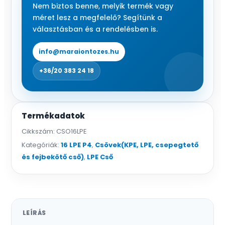
mennyiség
Nem biztos benne, melyik termék vagy
méret lesz a megfelelő? Segítünk a
választásban és a rendelésben is.
info@maraiontozes.hu
+36/20 383 24 18
Termékadatok
Cikkszám:
CSO16LPE
Kategóriák:
16 LPE P4
,
Csövek(KPE, LPE, csepegtető
és fejbekötő cső)
,
LPE Cső
LEÍRÁS