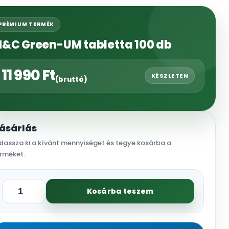
PRÉMIUM TERMÉK
&C Green-UM tabletta 100 db
11 990
Ft
KÉSZLETEN
(bruttó)
ásárlás
lassza ki a kívánt mennyiséget és tegye kosárba a
rméket.
Kosárba teszem
M&C
Green-
UM