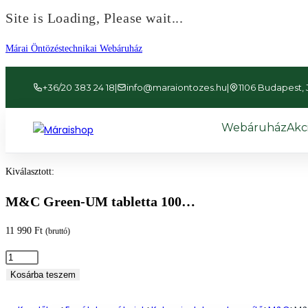
Site is Loading, Please wait...
Ugrás
Márai Öntözéstechnikai Webáruház
a
tartalomhoz
+36/20 383 24 18
|
info@maraiontozes.hu
|
1106 Budapest, Já
Webáruház
Akc
Kiválasztott:
M&C Green-UM tabletta 100…
11 990
Ft
(bruttó)
M&C
Green-
Kosárba teszem
UM