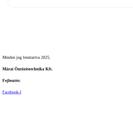
Csodás kertek vízpazarlás nélkül
Minden jog fenntartva 2025,
Márai Öntözéstechnika Kft.
Fejlesztés:
ElysiumGlobal
Facebook-f