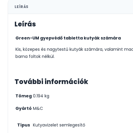
LEÍRÁS
Leírás
Green-UM gyepvédő tabletta kutyák számára
Kis, közepes és nagytestű kutyák számára, valamint m
barna foltok nélkül.
További információk
Tömeg
0.194 kg
Gyártó
M&C
Típus
Kutyavizelet semlegesítő