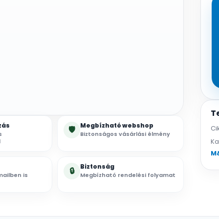
T
zás
Megbízható webshop
Ci
🛡
s
Biztonságos vásárlási élmény
Ka
l
M
Biztonság
🔒
ailben is
Megbízható rendelési folyamat