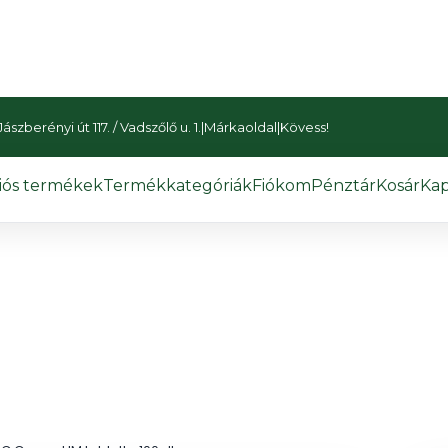
szberényi út 117. / Vadszőlő u. 1.
|
Márkaoldal
|
Kövess!
iós termékek
Termékkategóriák
Fiókom
Pénztár
Kosár
Kap