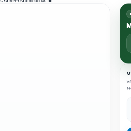
C Green-UM tabletta 100 db
M
V
Vá
te