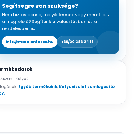
tabletta
Segítségre van szüksége?
100
Nem biztos benne, melyik termék vagy méret lesz
db
a megfelelő? Segítünk a választásban és a
mennyiség
rendelésben is.
info@maraiontozes.hu
+36/20 383 24 18
ermékadatok
kkszám:
Kutya2
tegóriák:
Egyéb termékeink
,
Kutyavizelet semlegesítő
,
&C