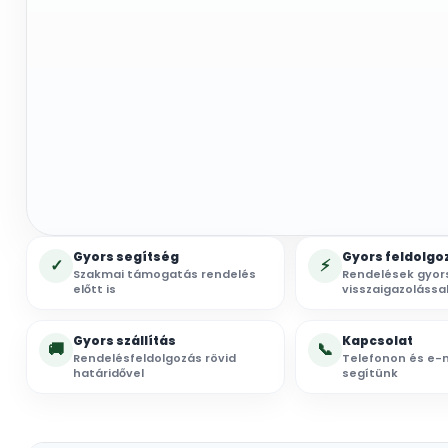
Gyors segítség
Gyors feldolgo
✓
⚡
Szakmai támogatás rendelés
Rendelések gyor
előtt is
visszaigazolássa
Gyors szállítás
Kapcsolat
🚚
📞
Rendelésfeldolgozás rövid
Telefonon és e-m
határidővel
segítünk