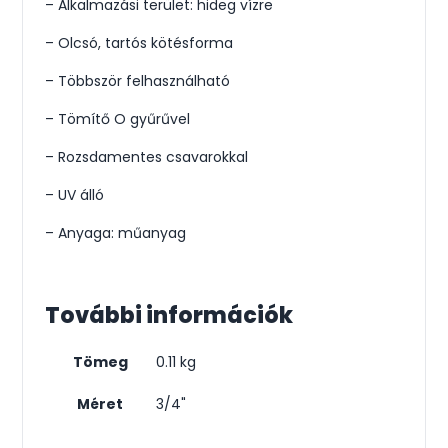
– Alkalmazási terület: hideg vízre
– Olcsó, tartós kötésforma
– Többször felhasználható
– Tömítő O gyűrűvel
– Rozsdamentes csavarokkal
– UV álló
– Anyaga: műanyag
További információk
Tömeg
0.11 kg
Méret
3/4"