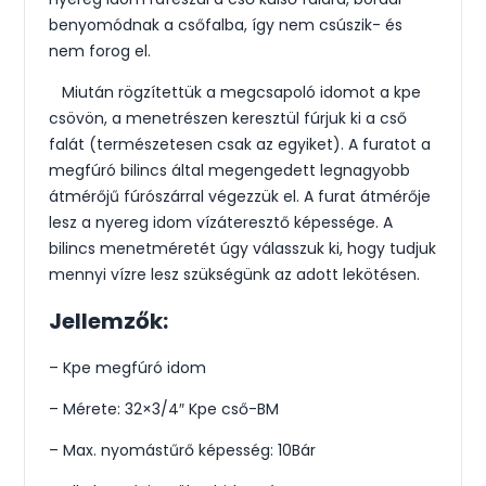
benyomódnak a csőfalba, így nem csúszik- és
nem forog el.
Miután rögzítettük a megcsapoló idomot a kpe
csövön, a menetrészen keresztül fúrjuk ki a cső
falát (természetesen csak az egyiket). A furatot a
megfúró bilincs által megengedett legnagyobb
átmérőjű fúrószárral végezzük el. A furat átmérője
lesz a nyereg idom vízáteresztő képessége. A
bilincs menetméretét úgy válasszuk ki, hogy tudjuk
mennyi vízre lesz szükségünk az adott lekötésen.
Jellemzők:
– Kpe megfúró idom
– Mérete: 32×3/4″ Kpe cső-BM
– Max. nyomástűrő képesség: 10Bár