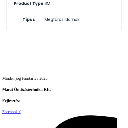
Product Type
BM
Típus
Megfúrós idomok
Csodás kertek vízpazarlás nélkül
Minden jog fenntartva 2025,
Márai Öntözéstechnika Kft.
Fejlesztés:
ElysiumGlobal
Facebook-f