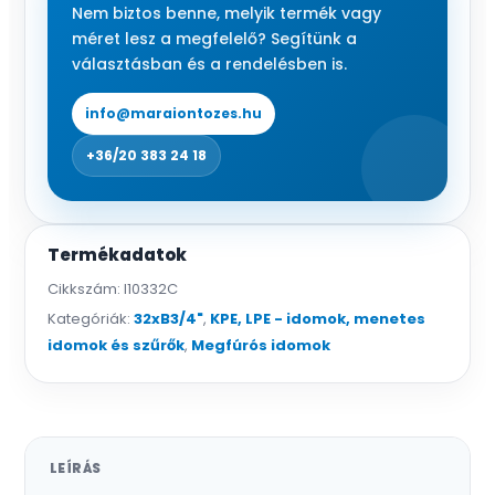
Nem biztos benne, melyik termék vagy
méret lesz a megfelelő? Segítünk a
választásban és a rendelésben is.
info@maraiontozes.hu
+36/20 383 24 18
Termékadatok
Cikkszám:
I10332C
Kategóriák:
32xB3/4"
,
KPE, LPE - idomok, menetes
idomok és szűrők
,
Megfúrós idomok
LEÍRÁS