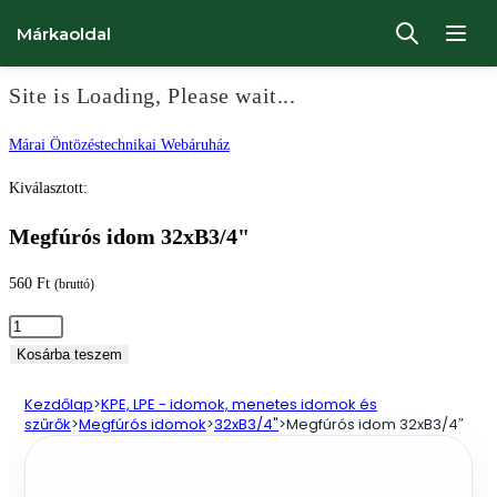
Márkaoldal
Site is Loading, Please wait...
Ugrás
Márai Öntözéstechnikai Webáruház
a
Kiválasztott:
tartalomhoz
Megfúrós idom 32xB3/4"
560
Ft
(bruttó)
Megfúrós
idom
Kosárba teszem
32xB3/4"
Kezdőlap
>
KPE, LPE - idomok, menetes idomok és
mennyiség
szűrők
>
Megfúrós idomok
>
32xB3/4"
>
Megfúrós idom 32xB3/4″