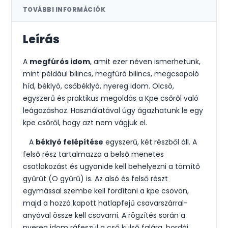
TOVÁBBI INFORMÁCIÓK
Leírás
A
megfúrós idom
, amit ezer néven ismerhetünk,
mint például bilincs, megfúró bilincs, megcsapoló
híd, béklyó, csőbéklyó, nyereg idom. Olcsó,
egyszerű és praktikus megoldás a Kpe csőről való
leágazáshoz. Használatával úgy ágazhatunk le egy
kpe csőről, hogy azt nem vágjuk el.
A
béklyó felépítése
egyszerű, két részből áll. A
felső rész tartalmazza a belső menetes
csatlakozást és ugyanide kell behelyezni a tömítő
gyűrűt (O gyűrű) is. Az alsó és felső részt
egymással szembe kell fordítani a kpe csövön,
majd a hozzá kapott hatlapfejű csavarszárral-
anyával össze kell csavarni. A rögzítés során a
nyereg idom ráfeszül a cső külső falára, bordái