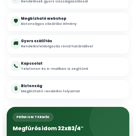
Rendelések gyors visszaigazolással
Megbízható webshop
🛡
Biztonságos vásárlási élmény
Gyors szállítás
🚚
Rendelésfeldolgozás rövid határidővel
Kapcsolat
📞
Telefonon és e-mailben is segítünk
Biztonság
🔒
Megbízható rendelési folyamat
PRÉMIUM TERMÉK
Megfúrós idom 32xB3/4″