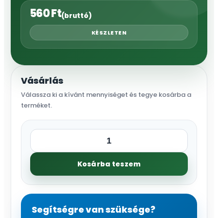
560
Ft
(bruttó)
KÉSZLETEN
Vásárlás
Válassza ki a kívánt mennyiséget és tegye kosárba a
terméket.
Megfúrós
idom
Kosárba teszem
32xB3/4"
mennyiség
Segítségre van szüksége?