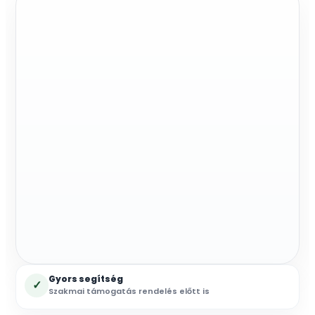
6
m3
talaj
preparálás,
25
kg=250
m
mennyiség
Gyors segítség
✓
Szakmai támogatás rendelés előtt is