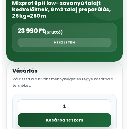
Mixprof 6 pH low- savanyú talajt
kedvelőknek, 6 m3 talaj preparálás,
25 kg=250 m
23 990
Ft
(bruttó)
KÉSZLETEN
Vásárlás
Válassza ki a kívánt mennyiséget és tegye kosárba a
terméket.
Mixprof
6
Kosárba teszem
pH