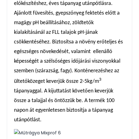
előkészítéshez, éves tápanyag utánpótlásra.
Ajánlott füvesítés, gyepszőnyeg fektetés előtt a
magágy pH beállításához, zöldtetők
kialakításánál az FLL talajok pH-jának
csökkentéséhez. Biztosítsa a növény erőteljes és
egészséges növekedését, valamint ellenálló
képességét a szélsőséges időjárási viszonyokkal
szemben (szárazság, fagy). Konténerezéshez az
3
ültetőközeget keverjük össze 2-5kg/m
tápanyaggal. A kijuttatást követően keverjük
össze a talajjal és öntözzük be. A termék 100
napon át egyenletesen biztosítja a tápanyag
utánpótlást.