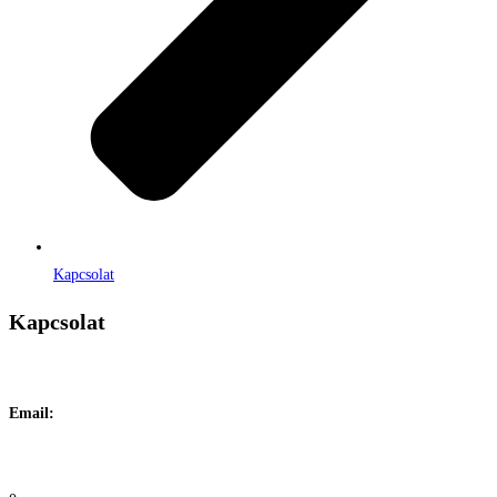
Kapcsolat
Kapcsolat
Címe:
1106 Budapest, Jászberényi út 117. / Vadszőlő u. 1.
Email:
info@maraiontozes.hu
Telefonszám:
06 20 383 2418