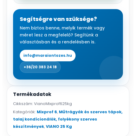
low-
savanyú
talajt
Segítségre van szüksége?
kedvelőknek,
Nem biztos benne, melyik termék vagy
6
méret lesz a megfelelő? Segítünk a
m3
választásban és a rendelésben is.
talaj
preparálás,
info@maraiontozes.hu
25
+36/20 383 24 18
kg=250
m
mennyiség
Termékadatok
Cikkszám:
VianoMixprof625kg
Kategóriák:
Mixprof 6
,
Műtrágyák és szerves tápok,
talaj kondícionálók, folyékony szerves
készítmények
,
VIANO 25 Kg