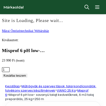
Márkaoldal
Site is Loading, Please wait...
Ugrás
Márai Öntözéstechnikai Webáruház
a
Kiválasztott:
tartalomhoz
Mixprof 6 pH low-…
23 990
Ft
(bruttó)
Mixprof
6
Kosárba teszem
pH
Kezdőlap
>
Műtrágyák és szerves tápok, talaj kondícionálók,
low-
folyékony szerves készítmények
>
VIANO 25 Kg
>
Mixprof
savanyú
6
>
Mixprof 6 pH low- savanyú talajt kedvelőknek, 6 m3 talaj
preparálás, 25 kg=250 m
talajt
kedvelőknek,