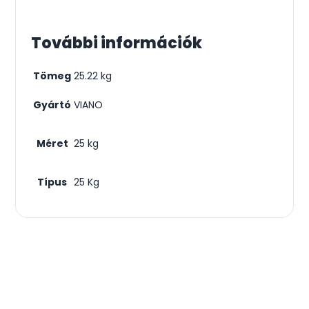
További információk
Tömeg
25.22 kg
Gyártó
VIANO
Méret
25 kg
Típus
25 Kg
Csodás kertek vízpazarlás nélkül