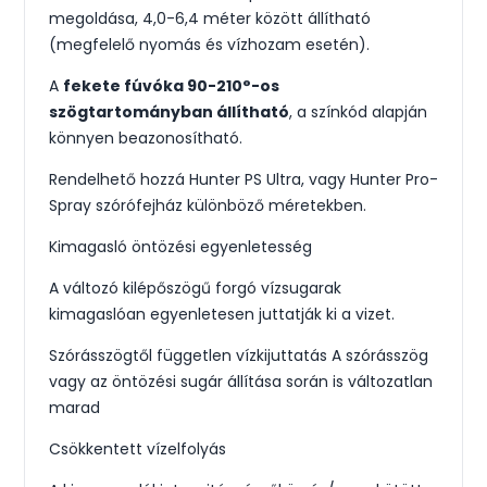
megoldása, 4,0-6,4 méter között állítható
(megfelelő nyomás és vízhozam esetén).
A
fekete fúvóka 90-210°-os
szögtartományban állítható
, a színkód alapján
könnyen beazonosítható.
Rendelhető hozzá Hunter PS Ultra, vagy Hunter Pro-
Spray szórófejház különböző méretekben.
Kimagasló öntözési egyenletesség
A változó kilépőszögű forgó vízsugarak
kimagaslóan egyenletesen juttatják ki a vizet.
Szórásszögtől független vízkijuttatás A szórásszög
vagy az öntözési sugár állítása során is változatlan
marad
Csökkentett vízelfolyás