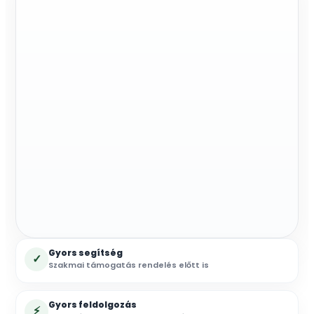
m
mennyiség
Gyors segítség
✓
Szakmai támogatás rendelés előtt is
Gyors feldolgozás
⚡