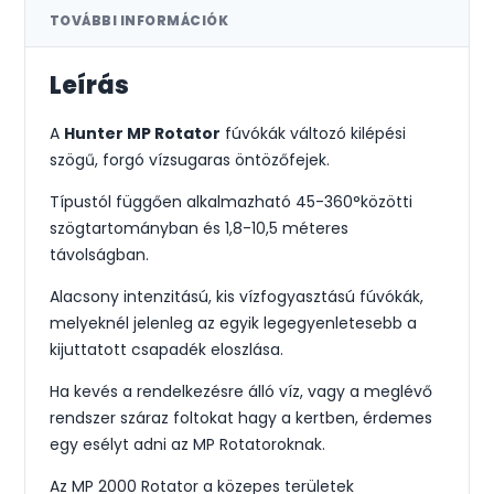
TOVÁBBI INFORMÁCIÓK
Leírás
A
Hunter MP Rotator
fúvókák változó kilépési
szögű, forgó vízsugaras öntözőfejek.
Típustól függően alkalmazható 45-360°közötti
szögtartományban és 1,8-10,5 méteres
távolságban.
Alacsony intenzitású, kis vízfogyasztású fúvókák,
melyeknél jelenleg az egyik legegyenletesebb a
kijuttatott csapadék eloszlása.
Ha kevés a rendelkezésre álló víz, vagy a meglévő
rendszer száraz foltokat hagy a kertben, érdemes
egy esélyt adni az MP Rotatoroknak.
Az MP 2000 Rotator a közepes területek