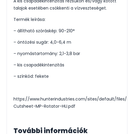
A kis csapadékintenzitás rézsűkön és/vagy kötött
talajok esetében csökkenti a vízveszteséget.
Termék leírása:
– állítható szóráskép: 90-210°
– öntözési sugár: 4,0-6,4 m
– nyomástartomány: 2,1-3,8 bar
– kis csapadékintenzitás
– színkód: fekete
https://www.hunterindustries.com/sites/default/files/CA
Cutsheet-MP-Rotator-HU.pdf
További információk