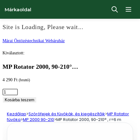
Márkaoldal
Site is Loading, Please wait...
Ugrás
Márai Öntözéstechnikai Webáruház
a
Kiválasztott:
tartalomhoz
MP Rotator 2000, 90-210°…
4 290
Ft
(bruttó)
MP
Rotator
Kosárba teszem
2000,
Kezdőlap
>
Szórófejek és fúvókák, és kiegészítőik
>
MP Rotator
90-
fúvóka
>
MP 2000 90-210
>
MP Rotator 2000, 90-210° , r=6 m
210°
,
r=6