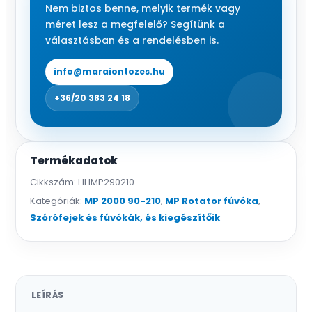
r=6
Nem biztos benne, melyik termék vagy
m
méret lesz a megfelelő? Segítünk a
mennyiség
választásban és a rendelésben is.
info@maraiontozes.hu
+36/20 383 24 18
Termékadatok
Cikkszám:
HHMP290210
Kategóriák:
MP 2000 90-210
,
MP Rotator fúvóka
,
Szórófejek és fúvókák, és kiegészítőik
LEÍRÁS