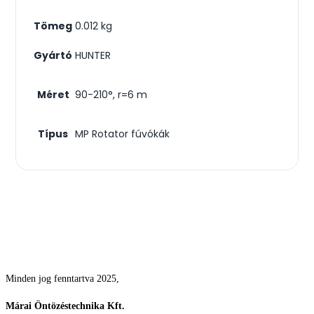
Tömeg
0.012 kg
Gyártó
HUNTER
Méret
90-210°, r=6 m
Típus
MP Rotator fúvókák
Csodás kertek vízpazarlás nélkül
Minden jog fenntartva 2025,
Márai Öntözéstechnika Kft.