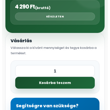
4 290
Ft
(bruttó)
KÉSZLETEN
Vásárlás
Válassza ki a kívánt mennyiséget és tegye kosárba a
terméket.
MP
Rotator
Kosárba teszem
2000,
90-
210°
,
Segítségre van szüksége?