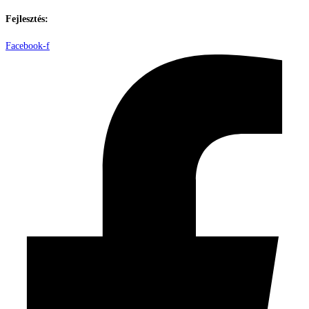
Fejlesztés:
ElysiumGlobal
Facebook-f