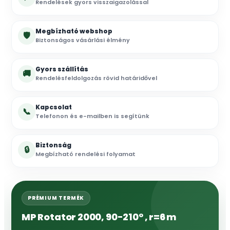
Rendelések gyors visszaigazolással
Megbízható webshop
🛡
Biztonságos vásárlási élmény
Gyors szállítás
🚚
Rendelésfeldolgozás rövid határidővel
Kapcsolat
📞
Telefonon és e-mailben is segítünk
Biztonság
🔒
Megbízható rendelési folyamat
PRÉMIUM TERMÉK
MP Rotator 2000, 90-210° , r=6 m