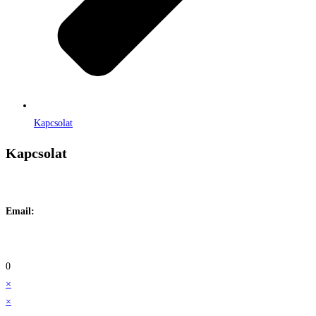
Kapcsolat
Kapcsolat
Címe:
1106 Budapest, Jászberényi út 117. / Vadszőlő u. 1.
Email:
info@maraiontozes.hu
Telefonszám:
06 20 383 2418
0
×
×