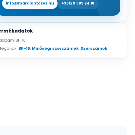
info@maraiontozes.hu
+36/20 383 24 18
ermékadatok
kkszám:
BF-16
tegóriák:
BF-16
,
Minőségi szerszámok
,
Szerszámok