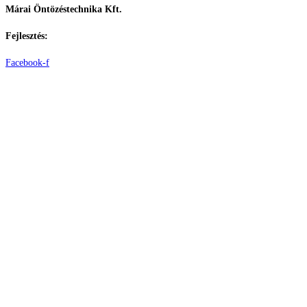
Márai Öntözéstechnika Kft.
Fejlesztés:
ElysiumGlobal
Facebook-f