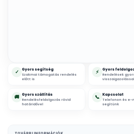
Gyors segítség
Gyors feldolgo
✓
⚡
Szakmai támogatás rendelés
Rendelések gyor
előtt is
visszaigazolássa
Gyors szállítás
Kapcsolat
🚚
📞
Rendelésfeldolgozás rövid
Telefonon és e-m
határidővel
segítünk
TOVÁBBI INFORMÁCIÓK