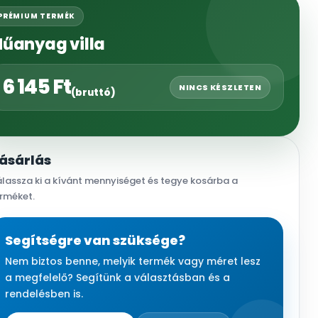
PRÉMIUM TERMÉK
űanyag villa
6 145
Ft
NINCS KÉSZLETEN
(bruttó)
ásárlás
lassza ki a kívánt mennyiséget és tegye kosárba a
rméket.
Segítségre van szüksége?
Nem biztos benne, melyik termék vagy méret lesz
a megfelelő? Segítünk a választásban és a
rendelésben is.