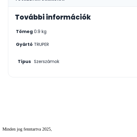
További információk
Tömeg
0.9 kg
Gyártó
TRUPER
Típus
Szerszámok
Csodás kertek vízpazarlás nélkül
Minden jog fenntartva 2025,