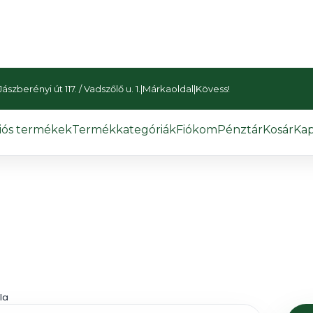
szberényi út 117. / Vadszőlő u. 1.
|
Márkaoldal
|
Kövess!
iós termékek
Termékkategóriák
Fiókom
Pénztár
Kosár
Kap
la