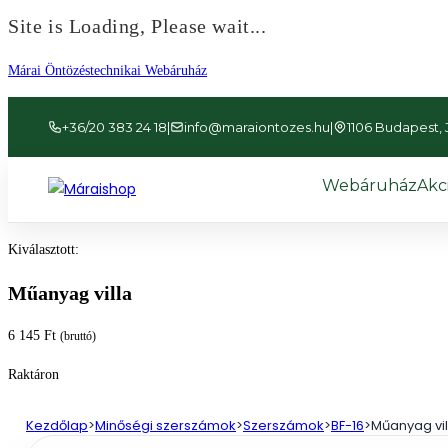
Site is Loading, Please wait...
Ugrás
Márai Öntözéstechnikai Webáruház
a
tartalomhoz
+36/20 383 24 18
|
info@maraiontozes.hu
|
1106 Budapest, Já
Webáruház
Akc
Kiválasztott:
Műanyag villa
6 145
Ft
(bruttó)
Raktáron
Kezdőlap
>
Minőségi szerszámok
>
Szerszámok
>
BF-16
>
Műanyag vil