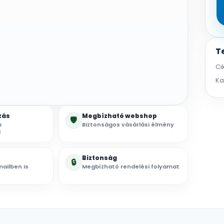
T
Ci
Ka
zás
Megbízható webshop
🛡
s
Biztonságos vásárlási élmény
l
Biztonság
🔒
ailben is
Megbízható rendelési folyamat