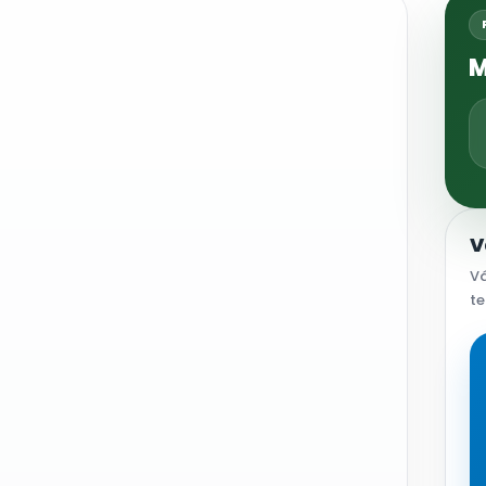
M
V
Vá
te