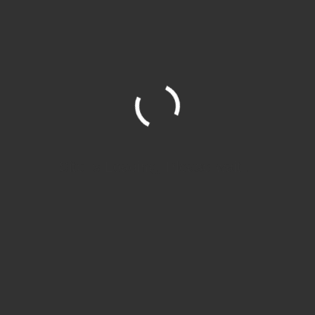
Segítségre van szüksége?
Nem biztos benne, melyik termék vagy
méret lesz a megfelelő? Segítünk a
választásban és a rendelésben is.
info@maraiontozes.hu
+36/20 383 24 18
Site is Loading, Please wait...
Termékadatok
Cikkszám:
T-202-7
Kategóriák:
Minőségi szerszámok
,
Szerszámok
,
T-202-7