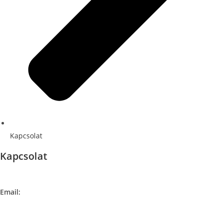
Kapcsolat
Kapcsolat
Címe:
1106 Budapest, Jászberényi út 117. / Vadszőlő u. 1.
Email:
info@maraiontozes.hu
Telefonszám:
06 20 383 2418