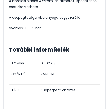
A kiömlési oldalra 4/6mm-es átmérőjű spagetticső
csatlakoztatható
A csepegtetőgomba anyaga vegyszerálló
Nyomás: 1 – 3,5 bar
További információk
TÖMEG
0.002 kg
GYÁRTÓ
RAIN BIRD
TÍPUS
Csepegtető öntözés