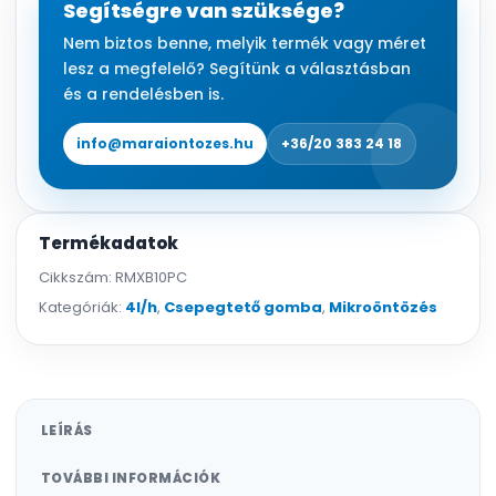
mennyiség
Segítségre van szüksége?
Nem biztos benne, melyik termék vagy méret
lesz a megfelelő? Segítünk a választásban
és a rendelésben is.
info@maraiontozes.hu
+36/20 383 24 18
Termékadatok
Cikkszám:
RMXB10PC
Kategóriák:
4l/h
,
Csepegtető gomba
,
Mikroöntözés
LEÍRÁS
TOVÁBBI INFORMÁCIÓK