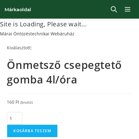
Márkaoldal
Site is Loading, Please wait...
Ugrás
Márai Öntözéstechnikai Webáruház
a
Kiválasztott:
tartalomhoz
Önmetsző csepegtető
gomba 4l/óra
160
Ft
(bruttó)
Önmetsző
csepegtető
gomba
KOSÁRBA TESZEM
4l/