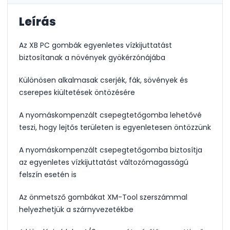
Leírás
Az XB PC gombák egyenletes vízkijuttatást
biztosítanak a növények gyökérzónájába
Különösen alkalmasak cserjék, fák, sövények és
cserepes kiültetések öntözésére
A nyomáskompenzált csepegtetőgomba lehetővé
teszi, hogy lejtős területen is egyenletesen öntözzünk
A nyomáskompenzált csepegtetőgomba biztosítja
az egyenletes vízkijuttatást változómagasságú
felszín esetén is
Az önmetsző gombákat XM-Tool szerszámmal
helyezhetjük a szárnyvezetékbe