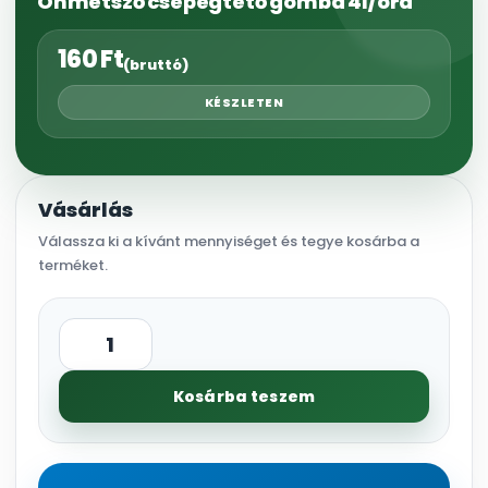
Önmetsző csepegtető gomba 4l/óra
160
Ft
(bruttó)
KÉSZLETEN
Vásárlás
Válassza ki a kívánt mennyiséget és tegye kosárba a
terméket.
Önmetsző
csepegtető
Kosárba teszem
gomba
4l/
óra