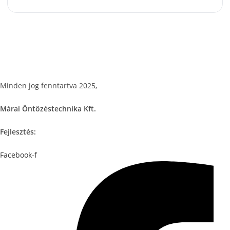
Csodás kertek vízpazarlás nélkül
Minden jog fenntartva 2025,
Márai Öntözéstechnika Kft.
Fejlesztés:
ElysiumGlobal
Facebook-f