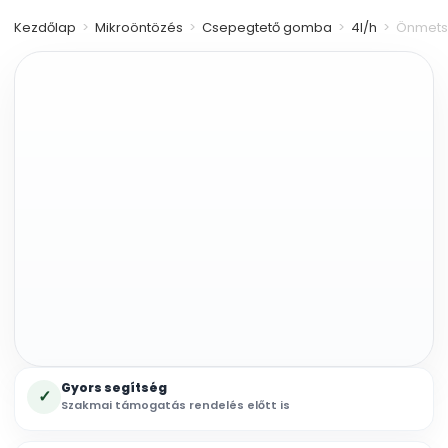
óra
Kezdőlap
>
Mikroöntözés
>
Csepegtető gomba
>
4l/h
>
Önmets
mennyiség
Gyors segítség
✓
Szakmai támogatás rendelés előtt is