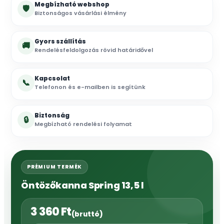
Megbízható webshop
🛡
Biztonságos vásárlási élmény
Gyors szállítás
🚚
Rendelésfeldolgozás rövid határidővel
Kapcsolat
📞
Telefonon és e-mailben is segítünk
Biztonság
🔒
Megbízható rendelési folyamat
PRÉMIUM TERMÉK
Öntözőkanna Spring 13,5 l
3 360
Ft
(bruttó)