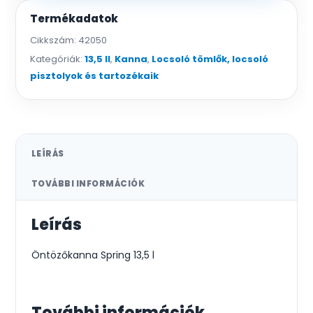
Termékadatok
Cikkszám:
42050
Kategóriák:
13,5 ll
,
Kanna
,
Locsoló tömlők, locsoló
pisztolyok és tartozékaik
LEÍRÁS
TOVÁBBI INFORMÁCIÓK
Leírás
Öntözőkanna Spring 13,5 l
További információk