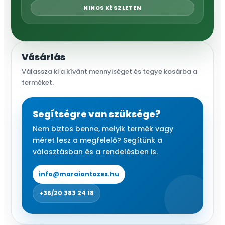
NINCS KÉSZLETEN
Vásárlás
Válassza ki a kívánt mennyiséget és tegye kosárba a
terméket.
Segítségre van szüksége?
Nem biztos benne, melyik termék vagy
méret lesz a megfelelő? Segítünk a
választásban és a rendelésben is.
info@maraiontozes.hu
+36/20 383 24 18