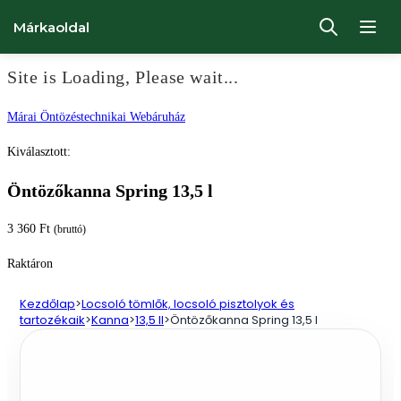
Márkaoldal
Site is Loading, Please wait...
Ugrás
Márai Öntözéstechnikai Webáruház
a
Kiválasztott:
tartalomhoz
Öntözőkanna Spring 13,5 l
3 360
Ft
(bruttó)
Raktáron
Kezdőlap
>
Locsoló tömlők, locsoló pisztolyok és
tartozékaik
>
Kanna
>
13,5 ll
>
Öntözőkanna Spring 13,5 l