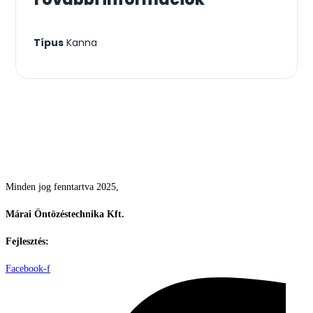
Típus
Kanna
Csodás kertek vízpazarlás nélkül
Minden jog fenntartva 2025,
Márai Öntözéstechnika Kft.
Fejlesztés:
ElysiumGlobal
Facebook-f