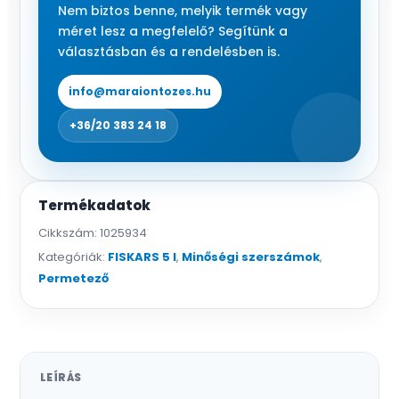
Nem biztos benne, melyik termék vagy
méret lesz a megfelelő? Segítünk a
választásban és a rendelésben is.
info@maraiontozes.hu
+36/20 383 24 18
Termékadatok
Cikkszám:
1025934
Kategóriák:
FISKARS 5 l
,
Minőségi szerszámok
,
Permetező
LEÍRÁS