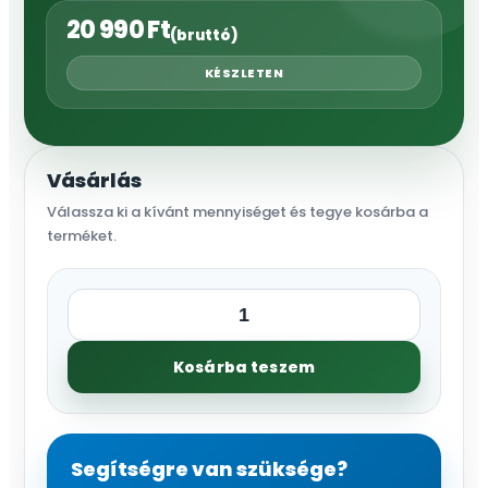
20 990
Ft
(bruttó)
KÉSZLETEN
Vásárlás
Válassza ki a kívánt mennyiséget és tegye kosárba a
terméket.
Permetező,
kézi
Kosárba teszem
5
l
mennyiség
Segítségre van szüksége?