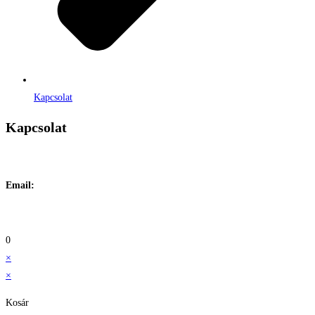
Kapcsolat
Kapcsolat
Címe:
1106 Budapest, Jászberényi út 117. / Vadszőlő u. 1.
Email:
info@maraiontozes.hu
Telefonszám:
06 20 383 2418
0
×
×
Kosár