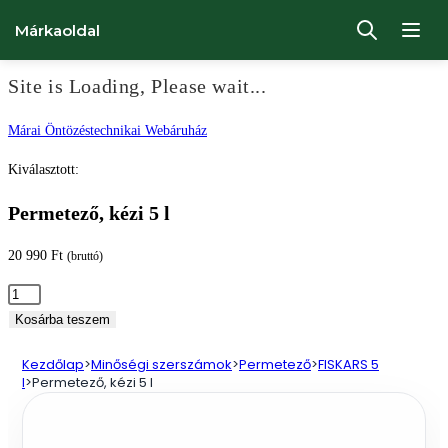
Márkaoldal
Site is Loading, Please wait...
Ugrás
Márai Öntözéstechnikai Webáruház
a
Kiválasztott:
tartalomhoz
Permetező, kézi 5 l
20 990
Ft
(bruttó)
Permetező,
kézi
Kosárba teszem
5
Kezdőlap
>
Minőségi szerszámok
>
Permetező
>
FISKARS 5
l
l
>
Permetező, kézi 5 l
mennyiség