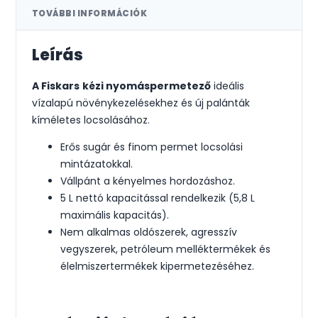
TOVÁBBI INFORMÁCIÓK
Leírás
A Fiskars
kézi nyomáspermetező
ideális
vízalapú növénykezelésekhez és új palánták
kíméletes locsolásához.
Erős sugár és finom permet locsolási
mintázatokkal.
Vállpánt a kényelmes hordozáshoz.
5 L nettó kapacitással rendelkezik (5,8 L
maximális kapacitás).
Nem alkalmas oldószerek, agresszív
vegyszerek, petróleum melléktermékek és
élelmiszertermékek kipermetezéséhez.