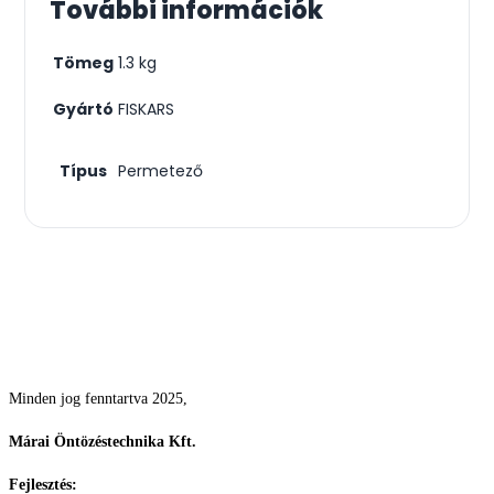
További információk
Tömeg
1.3 kg
Gyártó
FISKARS
Típus
Permetező
Csodás kertek vízpazarlás nélkül
Minden jog fenntartva 2025,
Márai Öntözéstechnika Kft.
Fejlesztés:
ElysiumGlobal