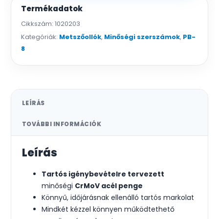
Termékadatok
Cikkszám:
1020203
Kategóriák:
Metszőollók
,
Minőségi szerszámok
,
PB-
8
LEÍRÁS
TOVÁBBI INFORMÁCIÓK
Leírás
Tartós igénybevételre tervezett
minőségi
CrMoV acél penge
Könnyű, időjárásnak ellenálló tartós markolat
Mindkét kézzel könnyen működtethető