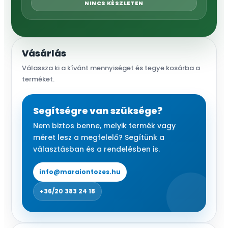
NINCS KÉSZLETEN
was:
is:
32
18
990 Ft.
980 Ft.
Vásárlás
Válassza ki a kívánt mennyiséget és tegye kosárba a
terméket.
Segítségre van szüksége?
Nem biztos benne, melyik termék vagy
méret lesz a megfelelő? Segítünk a
választásban és a rendelésben is.
info@maraiontozes.hu
+36/20 383 24 18