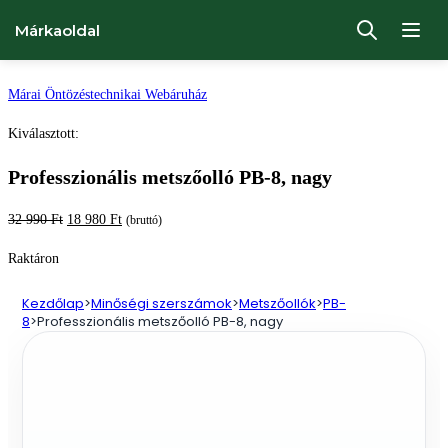
Márkaoldal
Ugrás
Márai Öntözéstechnikai Webáruház
a
Kiválasztott:
tartalomhoz
Professzionális metszőolló PB-8, nagy
Original
Current
32 990
Ft
18 980
Ft
(bruttó)
price
price
Raktáron
was:
is:
32
18
Kezdőlap
>
Minőségi szerszámok
>
Metszőollók
>
PB-
990 Ft.
980 Ft.
8
>
Professzionális metszőolló PB-8, nagy