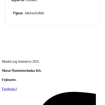
Típus
Metszőollók
Csodás kertek vízpazarlás nélkül
Minden jog fenntartva 2025,
Márai Öntözéstechnika Kft.
Fejlesztés:
ElysiumGlobal
Facebook-f