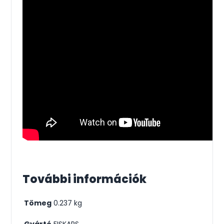
További információk
Tömeg
0.237 kg
Gyártó
FISKARS