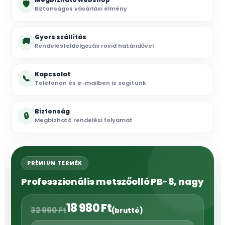
🛡
Biztonságos vásárlási élmény
Gyors szállítás
🚚
Rendelésfeldolgozás rövid határidővel
Kapcsolat
📞
Telefonon és e-mailben is segítünk
Biztonság
🔒
Megbízható rendelési folyamat
PRÉMIUM TERMÉK
Professzionális metszőolló PB-8, nagy
18 980
Ft
32 990
Ft
(bruttó)
Original
Current
price
price