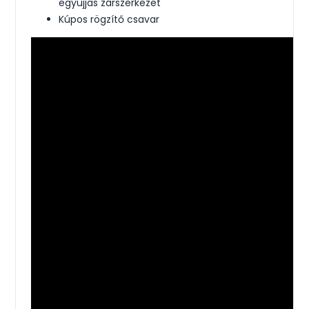
egyujjas zárszerkezet
Kúpos rögzítő csavar