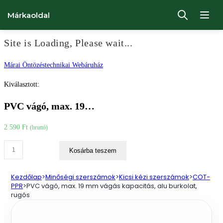
Márkaoldal
Site is Loading, Please wait...
Ugrás
Márai Öntözéstechnikai Webáruház
a
Kiválasztott:
tartalomhoz
PVC vágó, max. 19…
2 590
Ft
(bruttó)
PVC
Kosárba teszem
vágó,
max.
Kezdőlap
>
Minőségi szerszámok
>
Kicsi kézi szerszámok
>
COT-
19
PPR
>
PVC vágó, max. 19 mm vágás kapacitás, alu burkolat,
rugós
mm
vágás
kapacitás,