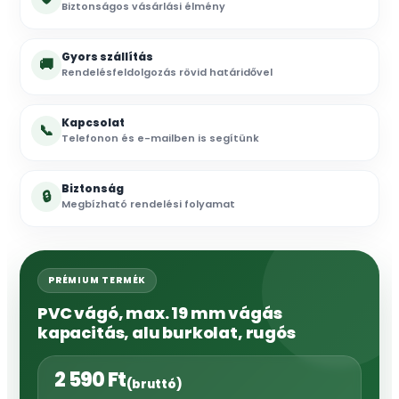
Biztonságos vásárlási élmény
Gyors szállítás
🚚
Rendelésfeldolgozás rövid határidővel
Kapcsolat
📞
Telefonon és e-mailben is segítünk
Biztonság
🔒
Megbízható rendelési folyamat
PRÉMIUM TERMÉK
PVC vágó, max. 19 mm vágás
kapacitás, alu burkolat, rugós
2 590
Ft
(bruttó)