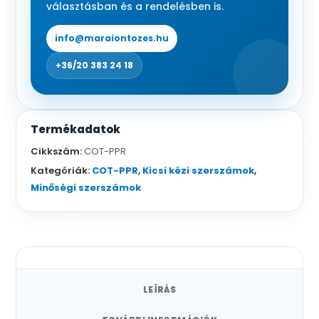
burkolat,
választásban és a rendelésben is.
rugós
mennyiség
info@maraiontozes.hu
+36/20 383 24 18
Termékadatok
Cikkszám:
COT-PPR
Kategóriák:
COT-PPR
,
Kicsi kézi szerszámok
,
Minőségi szerszámok
LEÍRÁS