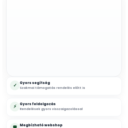
alu
burkolat,
rugós
mennyiség
Gyors segítség
✓
Szakmai támogatás rendelés előtt is
Gyors feldolgozás
⚡
Rendelések gyors visszaigazolással
Megbízható webshop
🛡