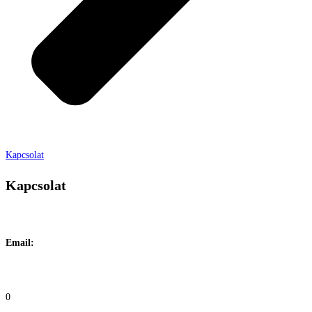
Kapcsolat
Kapcsolat
Címe:
1106 Budapest, Jászberényi út 117. / Vadszőlő u. 1.
Email:
info@maraiontozes.hu
Telefonszám:
06 20 383 2418
0