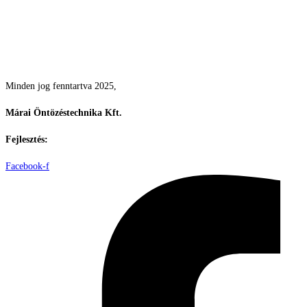
Csodás kertek vízpazarlás nélkül
Minden jog fenntartva 2025,
Márai Öntözéstechnika Kft.
Fejlesztés:
ElysiumGlobal
Facebook-f